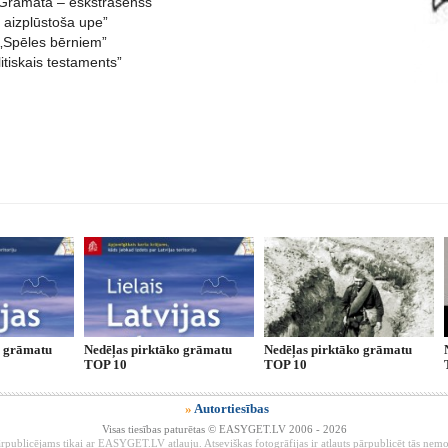
Grāmata – eskstrasenss”
ā aizplūstoša upe”
 „Spēles bērniem”
litiskais testaments”
o grāmatu
Nedēļas pirktāko grāmatu
Nedēļas pirktāko grāmatu
TOP 10
TOP 10
»
Autortiesības
Visas tiesības paturētas © EASYGET.LV 2006 - 2026
rpublicējams tikai ar EASYGET.LV atļauju. Atsevišķas fotogrāfijas ir atļauts pārpublicēt tās ne