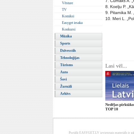
7. Čumaks A. „
Vēsture
8. Koelju P. „K
TV
9. Pitamika M.
Komiksi
10. Meri L. „Po
Easyget iesaka
Konkursi
Mūzika
Sports
Dzīvesstils
Tehnoloģijas
Tūrisms
Lasi vēl...
Auto
Šovi
Žurnāli
Arhīvs
Nedēļas pirktāk
TOP 10
Portālā EASYGET.LV izvietotais materiāls ir pā