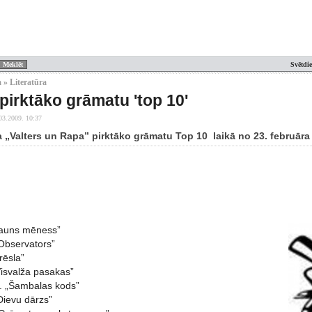
Svētdi
 » Literatūra
pirktāko grāmatu 'top 10'
03.2009. 10:37
„Valters un Rapa” pirktāko grāmatu Top 10 laikā no 23. februāra 
 S. „Jauns mēness”
„Observators”
rēsla”
Visvalža pasakas”
. „Šambalas kods”
Dievu dārzs”