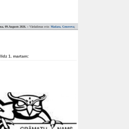
ena, 09.Augusts 2026.
» Vārdadienas svin:
Madara, Genoveva
;
līdz 1. martam: