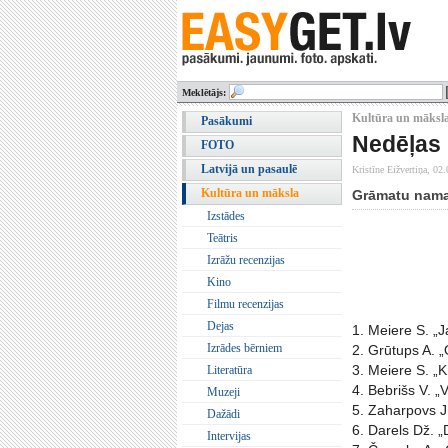
Meklētājs:
Kultūra un māksla
Pasākumi
Nedēļas 
FOTO
Latvijā un pasaulē
Kristīne Eižvertiņa,
02.
Kultūra un māksla
Grāmatu nama 
Izstādes
Teātris
Izrāžu recenzijas
Kino
Filmu recenzijas
Dejas
1. Meiere
Izrādes bērniem
2. Grūtups A. 
3. Meiere S. „K
Literatūra
4. Bebrišs V. „
Muzeji
5. Zaharpovs J
Dažādi
6. Darels Dž. „
Intervijas