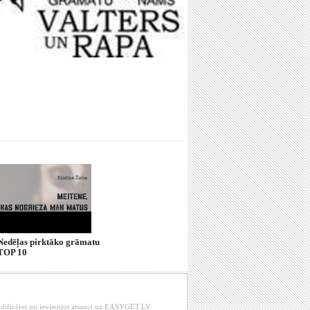
Nedēļas pirktāko grāmatu
TOP 10
modificējot un ievieotjot atsauci uz EASYGET.LV