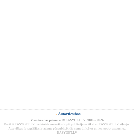
»
Autortiesības
Visas tiesības paturētas © EASYGET.LV 2006 - 2026
Portālā EASYGET.LV izvietotais materiāls ir pārpublicējams tikai ar EASYGET.LV atļauju.
Atsevišķas fotogrāfijas ir atļauts pārpublicēt tās nemodificējot un ievieotjot atsauci uz
EASYGET.LV