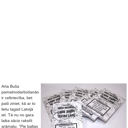
Arta Buša
pamatnodarbošanās
ir celtniecība, bet
paši ziniet, kā ar to
lietu tagad Latvijā
iet. Tā nu no gara
laika sācis rakstīt
grāmatu. “Pie baltas