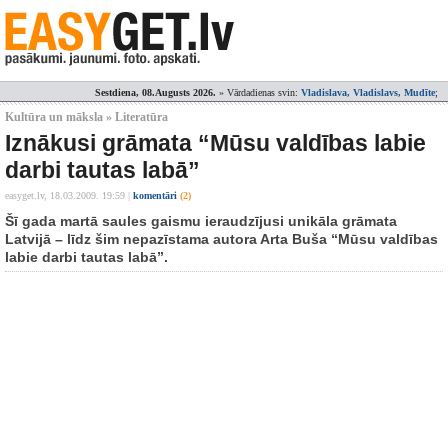
Sestdiena, 08.Augusts 2026.
» Vārdadienas svin:
Vladislava, Vladislavs, Mudīte
;
Kultūra un māksla » Literatūra
Iznākusi grāmata “Mūsu valdības labie
darbi tautas labā”
easyget.lv,
18.03.2009. 19:59
|
komentāri
(2)
Šī gada martā saules gaismu ieraudzījusi unikāla grāmata
Latvijā – līdz šim nepazīstama autora Arta Buša “Mūsu valdības
labie darbi tautas labā”.