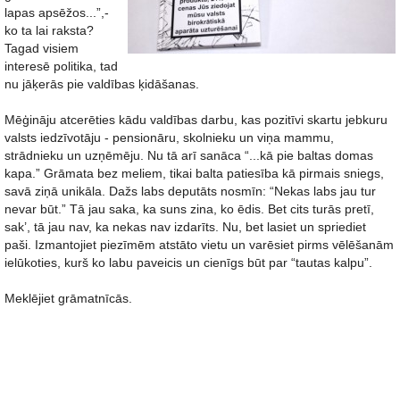
lapas apsēžos...”,-
ko ta lai raksta?
Tagad visiem
interesē politika, tad
nu jāķerās pie valdības ķidāšanas.
Mēģināju atcerēties kādu valdības darbu, kas pozitīvi skartu jebkuru
valsts iedzīvotāju - pensionāru, skolnieku un viņa mammu,
strādnieku un uzņēmēju. Nu tā arī sanāca “...kā pie baltas domas
kapa.” Grāmata bez meliem, tikai balta patiesība kā pirmais sniegs,
savā ziņā unikāla. Dažs labs deputāts nosmīn: “Nekas labs jau tur
nevar būt.” Tā jau saka, ka suns zina, ko ēdis. Bet cits turās pretī,
sak’, tā jau nav, ka nekas nav izdarīts. Nu, bet lasiet un spriediet
paši. Izmantojiet piezīmēm atstāto vietu un varēsiet pirms vēlēšanām
ielūkoties, kurš ko labu paveicis un cienīgs būt par “tautas kalpu”.
Meklējiet grāmatnīcās.