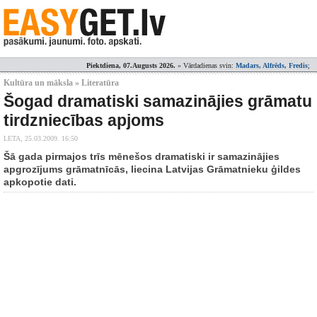
Piektdiena, 07.Augusts 2026.
» Vārdadienas svin:
Madars, Alfrēds, Fredis
;
Kultūra un māksla » Literatūra
Šogad dramatiski samazinājies grāmatu
tirdzniecības apjoms
LETA,
25.03.2009. 16:50
Šā gada pirmajos trīs mēnešos dramatiski ir samazinājies
apgrozījums grāmatnīcās, liecina Latvijas Grāmatnieku ģildes
apkopotie dati.