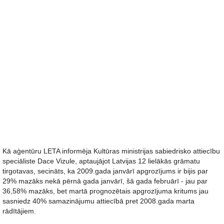
Kā aģentūru LETA informēja Kultūras ministrijas sabiedrisko attiecību
speciāliste Dace Vizule, aptaujājot Latvijas 12 lielākās grāmatu
tirgotavas, secināts, ka 2009.gada janvārī apgrozījums ir bijis par
29% mazāks nekā pērnā gada janvārī, šā gada februārī - jau par
36,58% mazāks, bet martā prognozētais apgrozījuma kritums jau
sasniedz 40% samazinājumu attiecībā pret 2008.gada marta
rādītājiem.