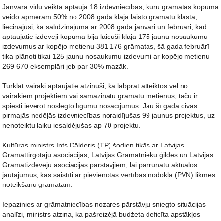
Janvāra vidū veiktā aptauja 18 izdevniecībās, kuru grāmatas kopumā
veido apmēram 50% no 2008.gadā klajā laisto grāmatu klāsta,
liecinājusi, ka salīdzinājumā ar 2008.gada janvāri un februāri, kad
aptaujātie izdevēji kopumā bija laiduši klajā 175 jaunu nosaukumu
izdevumus ar kopējo metienu 381 176 grāmatas, šā gada februārī
tika plānoti tikai 125 jaunu nosaukumu izdevumi ar kopējo metienu
269 670 eksemplāri jeb par 30% mazāk.
Turklāt vairāki aptaujātie atzinuši, ka labprāt atteiktos vēl no
vairākiem projektiem vai samazinātu grāmatu metienus, taču ir
spiesti ievērot noslēgto līgumu nosacījumus. Jau šī gada divās
pirmajās nedēļās izdevniecības noraidījušas 99 jaunus projektus, uz
nenoteiktu laiku iesaldējušas ap 70 projektu.
Kultūras ministrs Ints Dālderis (TP) šodien tikās ar Latvijas
Grāmattirgotāju asociācijas, Latvijas Grāmatnieku ģildes un Latvijas
Grāmatizdevēju asociācijas pārstāvjiem, lai pārrunātu aktuālos
jautājumus, kas saistīti ar pievienotās vērtības nodokļa (PVN) likmes
noteikšanu grāmatām.
Iepazinies ar grāmatniecības nozares pārstāvju sniegto situācijas
analīzi, ministrs atzina, ka pašreizējā budžeta deficīta apstākļos