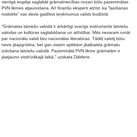
vienīgā iespēja saglabāt grāmatniecības nozari būtu pazeminātas
PVN likmes atjaunošana. Arī finanšu eksperti atzīst, ka "lasīšanas
nodoklis" nav devis gaidītos ieņēmumus valsts budžetā.
"Grāmatas latviešu valodā ir ārkārtīgi svarīgs instruments latviešu
valodas un kultūras saglabāšanai un attīstībai. Mēs nevaram runāt
par nacionālu valsti bez nacionālas literatūras. Tādēļ valstij būtu
nevis jāapgrūtina, bet gan visiem spēkiem jāatbalsta grāmatu
izdošana latviešu valodā. Pazeminātā PVN likme grāmatām ir
jāatjauno visdrīzākajā laikā," uzskata Dālderis.