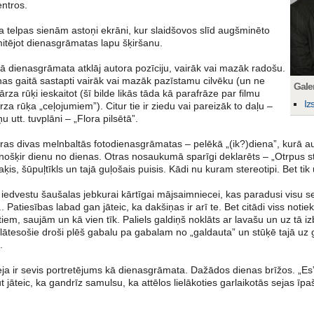
entros.
a telpas sienām astoņi ekrāni, kur slaidšovos slīd augšminēto
mitējot dienasgrāmatas lapu šķiršanu.
tā dienasgrāmata atklāj autora pozīciju, vairāk vai mazāk radošu.
ienas gaitā sastapti vairāk vai mazāk pazīstamu cilvēku (un ne
Galer
 dārza rūķi ieskaitot (šī bilde likās tāda kā parafrāze par filmu
Iz
rza rūķa „ceļojumiem”). Citur tie ir ziedu vai pareizāk to daļu –
u utt. tuvplāni – „Flora pilsētā”.
iras divas melnbaltās fotodienasgrāmatas – pelēkā „(ik?)diena”, kurā 
 nošķir dienu no dienas. Otras nosaukumā sparīgi deklarēts – „Otrpus s
ķis, šūpuļtīkls un tajā guļošais puisis. Kādi nu kuram stereotipi. Bet tik 
iedvestu šaušalas jebkurai kārtīgai mājsaimniecei, kas paradusi visu se
i... Patiesības labad gan jāteic, ka dakšiņas ir arī te. Bet citādi viss no
tiem, saujām un kā vien tīk. Paliels galdiņš noklāts ar lavašu un uz tā izbēr
 klātesošie droši plēš gabalu pa gabalam no „galdauta” un stūķē tajā u
.
ja ir sevis portretējums kā dienasgrāmata. Dažādos dienas brīžos. „Es”
ut jāteic, ka gandrīz samulsu, ka attēlos lielākoties garlaikotās sejas īp