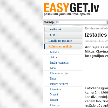
Meklētājs:
Kultūra un māksla
Pasākumi
Izstādes
FOTO
Latvijā un pasaulē
Ingrīda Ivane,
13.07.20
Kultūra un māksla
Andrejsalas e
Mikus Kļaviņa
Izstādes
fotogrāfijas v
Teātris
Izrāžu recenzijas
Kino
Filmu recenzijas
Dejas
Izrādes bērniem
Fotodienasgrām
Literatūra
kamerām, tādējā
Muzeji
kas divu nedēļu
Dažādi
kādam labi zin
Intervijas
izstāde būs apl