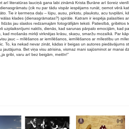
t arī literatūras lauciņā gana labi zināmā Krista Burāne arī šoreiz vienlīd
 dienasgrāmatu (cik nu par tādu vispār iespējams runāt, ņemot vērā katr
klāto. Tie ir ķermeņa daļu – lūpu, ausu, pirkstu, plaukstu, acu tuvplāni,
reālas klades (dienasgrāmatas?) spirāle. Katram ir iespēja palasīties a
 līdzās jau slaidos redzamajām fotogrāfijām teksti. Patiesībā, gribētos tei
eli uzplaiksnījumi naktīs, dienās, kad sarunas pārpalo emocijām, kad patei
iem, kad mošanās mirkļi virknējas krāsu, skaņu, smaržu mozaīkā. Par k
 visu jauc – mīlēšanos ar iemīlēšanos, iemīlēšanos ar mīlestību un mīl
tic. To, ka nekad nevar zināt, kādas ir beigas un autores piedāvājums st
u jautājuma. Bet viņa visu atrisina, vismaz mani sajūsminot ar manai dzi
ja gribi, varu arī bez beigām, meitīn!”