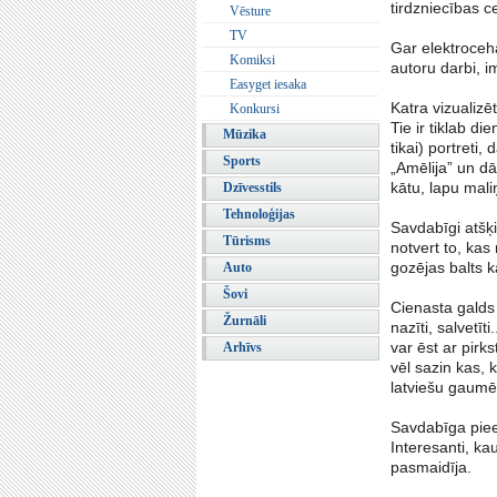
tirdzniecības c
Vēsture
TV
Gar elektroceh
Komiksi
autoru darbi, i
Easyget iesaka
Katra vizualizē
Konkursi
Tie ir tiklab d
Mūzika
tikai) portreti,
Sports
„Amēlija” un dā
kātu, lapu maliņ
Dzīvesstils
Tehnoloģijas
Savdabīgi atšķ
Tūrisms
notvert to, kas
gozējas balts ka
Auto
Šovi
Cienasta galds 
Žurnāli
nazīti, salvetīt
var ēst ar pirks
Arhīvs
vēl sazin kas,
latviešu gaumē
Savdabīga piee
Interesanti, ka
pasmaidīja.