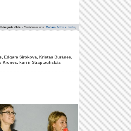
07.Augusts 2026.
» Vārdadienas svin:
Madars, Alfrēds, Fredis
;
s, Edgara Širokova, Kristas Burānes,
 Krones, kuri ir Straptautiskās