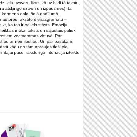
z lielu uzsvaru likusi kā uz bildi tā tekstu,
a atšķirīgo uztveri un izpausmes), tā
 kā ķermeņa daļa, šajā gadījumā,
rī autores rakstīto dienasgrāmatu –
kt, ka tas ir neliels stāsts. Emociju
ktais ir tikai teksts un sajustais paliek
āpostiem vecmammas virtuvē. Par
estību ar nemīlestību. Un par pasakām,
āstīt kādu no tām apraujas tieši pie
mtajai pusei raksturīgā intonācijā izteiktu