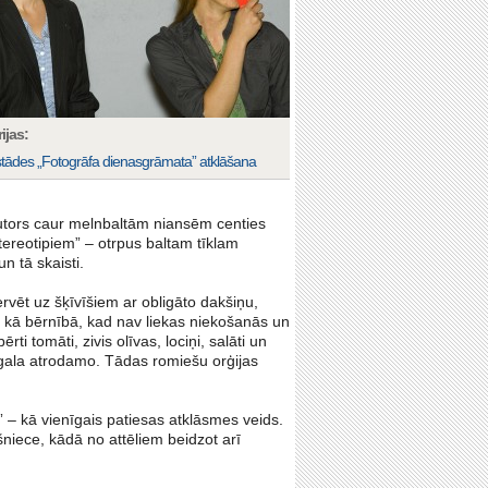
ijas:
stādes „Fotogrāfa dienasgrāmata” atklāšana
autors caur melnbaltām niansēm centies
tereotipiem” – otrpus baltam tīklam
un tā skaisti.
rvēt uz šķīvīšiem ar obligāto dakšiņu,
tiek kā bērnībā, kad nav liekas niekošanās un
ti tomāti, zivis olīvas, lociņi, salāti un
z gala atrodamo. Tādas romiešu orģijas
 – kā vienīgais patiesas atklāsmes veids.
ašniece, kādā no attēliem beidzot arī