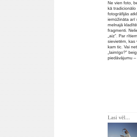
Ne vien foto, be
kā tradicionālo
fotogrāfijās at
iemūžināta arī 
melnajā kladītē
fragmenti. Neli
„aiz”. Par rīt
sievietēm, kas
kam tic. Vai ne
„laimīgo?” beig
piedāvājumu – „
Lasi vēl...