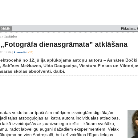
Piektdiena, 
 » Izstādes
 „Fotogrāfa dienasgrāmata” atklāšana
07. 12:04
|
komentāri
(16)
lektrocehā no 12.jūlija aplūkojama astoņu autoru – Asnātes Bočki
, Sabīnes Mežkazes, Ulda Daugaviņa, Viestura Pinkas un Viktorijas
asaras skolas absolventi, darbi.
atas veidotas ar īpaši šim mērķiem izsniegtām digitālajām
di tajās atspoguļojas arī katra autora individuālās attiecības,
 laikā izveidojušās ar jaunizsniegto ierīci – kādam svešāku,
āmu, radot labvēlīgu augsni dažādiem eksperimentiem. Vēlāk
ūkojama ne vien Andrejsalā, bet arī vairākos Rīgas lielajos