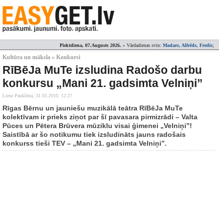
Piektdiena, 07.Augusts 2026.
» Vārdadienas svin:
Madars, Alfrēds, Fredis
;
Kultūra un māksla » Konkursi
RīBēJa MuTe izsludina Radošo darbu
konkursu „Mani 21. gadsimta Velniņi”
Liene Paukšēna,
31.03.2010. 12:27
Rīgas Bērnu un jauniešu muzikālā teātra RīBēJa MuTe
kolektīvam ir prieks ziņot par šī pavasara pirmizrādi – Valta
Pūces un Pētera Brūvera mūziklu visai ģimenei „Velniņi”!
Saistībā ar šo notikumu tiek izsludināts jauns radošais
konkurss tieši TEV – „Mani 21. gadsimta Velniņi”.