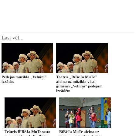
Lasi vēl...
Pēdējās mūzikla „Velniņi"
Teātris „RīBēJa MuTe"
izrādes
aicina uz mūzikla visai
ģimenei „Velniņi" pēdējām
izrādēm
Teātris RīBēJa MuTe sesto
RīBēJa MuTe aicina uz