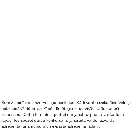
Šoreiz gaidīsim mazo Velniņu portretus. Kādi varētu izskatīties Velniņi
mūsdienās? Bērni var zīmēt, līmēt, griezt un visādi citādi radoši
izpausties. Darbu formāts – portretiem jābūt uz papīra vai kartona
lapas. Iesniedzot darbu konkursam, jānorāda vārds, uzvārds,
adrese, tālruņa numurs un e-pasta adrese, ja tāda ir.