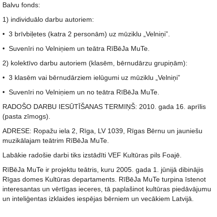
Balvu fonds:
1) individuālo darbu autoriem:
• 3 brīvbiļetes (katra 2 personām) uz mūziklu „Velniņi”.
• Suvenīri no Velniņiem un teātra RīBēJa MuTe.
2) kolektīvo darbu autoriem (klasēm, bērnudārzu grupiņām):
• 3 klasēm vai bērnudārziem ielūgumi uz mūziklu „Velniņi”
• Suvenīri no Velniņiem un no teātra RīBēJa MuTe.
RADOŠO DARBU IESŪTĪŠANAS TERMIŅŠ: 2010. gada 16. aprīlis
(pasta zīmogs).
ADRESE: Ropažu iela 2, Rīga, LV 1039, Rīgas Bērnu un jauniešu
muzikālajam teātrim RīBēJa MuTe.
Labākie radošie darbi tiks izstādīti VEF Kultūras pils Foajē.
RīBēJa MuTe ir projektu teātris, kuru 2005. gada 1. jūnijā dibinājis
Rīgas domes Kultūras departaments. RīBēJa MuTe turpina īstenot
interesantas un vērtīgas ieceres, tā paplašinot kultūras piedāvājumu
un inteliģentas izklaides iespējas bērniem un vecākiem Latvijā.