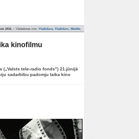
sts 2026.
» Vārdadienas svin:
Vladislava, Vladislavs, Mudīte
;
ika kinofilmu
 („Valsts tele-radio fonds") 21.jūnijā
iju sadarbību padomju laika kino