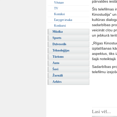
pārvaldes iestā
Vēsture
TV
Šīs telefilmas 
Komiksi
Kinostudija" un
kultūras dialog
Easyget iesaka
sadarbības pro
Konkursi
veicināt cīņu p
Mūzika
un jebkurā terit
Sports
„Rīgas Kinostud
Dzīvesstils
izplatīšanas kā
Tehnoloģijas
aspektus, tiks 
Tūrisms
šajā noteiktajā 
Auto
Sadarbības prot
Šovi
telefilmu izejo
Žurnāli
Arhīvs
Lasi vēl...