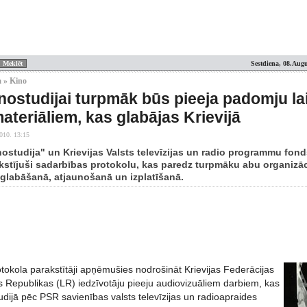
Sestdiena, 08.Augu
 » Kino
nostudijai turpmāk būs pieeja padomju la
ateriāliem, kas glabājas Krievijā
010. 13:15
ostudija" un Krievijas Valsts televīzijas un radio programmu fonds
stījuši sadarbības protokolu, kas paredz turpmāku abu organizāc
labāšanā, atjaunošanā un izplatīšanā.
tokola parakstītāji apņēmušies nodrošināt Krievijas Federācijas
s Republikas (LR) iedzīvotāju pieeju audiovizuāliem darbiem, kas
dijā pēc PSR savienības valsts televīzijas un radioapraides