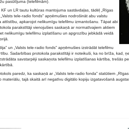
žu pasūtījuma (telefilmām).
ir KF un LR tautu kultūras mantojuma sastāvdaļas, tādēļ „Rīgas
 „Valsts tele-radio fonds" apņēmušies nodrošināt abu valstu
a attīstību, apkarojot nelikumīgu telefilmu izmantošanu. Tāpat abi
tokola parakstītāji vienojušies saskaņā ar normatīvajiem aktiem
ret nelikumīgu telefilmu izplatīšanu un apgrozību jebkādā veidā
orijā.
ija" un „Valsts tele-radio fonds" apņēmušies izstrādāt telefilmu
rtību. Sadarbības protokola parakstītāji ir noteikuši, ka no brīža, kad
izstrādāta savstarpēji saskaņota telefilmu izplatīšanas kārtība, trešās p
kārtībā.
okols paredz, ka saskaņā ar „Valsts tele-radio fonda" statūtiem „Rīgas K
šo materiālu, tajā skaitā arī negatīvu digitālo kopiju izgatavošanā augsta