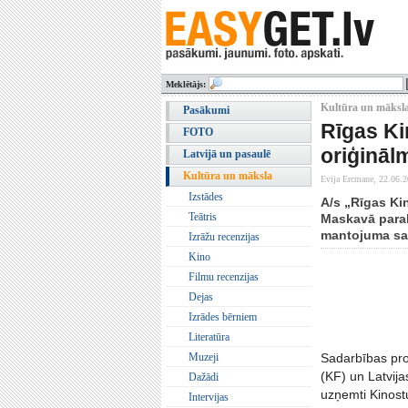
Meklētājs:
Kultūra un māksla
Pasākumi
Rīgas Ki
FOTO
oriģinālm
Latvijā un pasaulē
Kultūra un māksla
Evija Ercmane,
22.06.2
Izstādes
A/s „Rīgas Kin
Teātris
Maskavā parak
mantojuma sag
Izrāžu recenzijas
Kino
Filmu recenzijas
Dejas
Izrādes bērniem
Literatūra
Muzeji
Sadarbības pro
(KF) un Latvija
Dažādi
uzņemti Kinostu
Intervijas