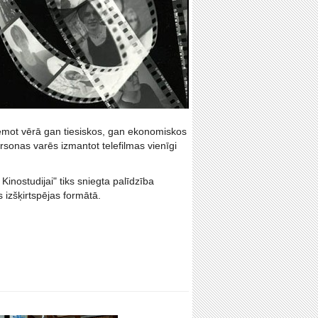
, ņemot vērā gan tiesiskos, gan ekonomiskos
ersonas varēs izmantot telefilmas vienīgi
inostudijai" tiks sniegta palīdzība
s izšķirtspējas formātā.