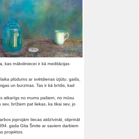
ba, kas māksliniecei ir kā meditācijas
aika plūdums ar svētdienas izjūtu: gaišs,
igas un burzmas. Tas ir kā brīdis, kad
 Viss atkarīgs no mums pašiem, no mūsu
sev, brīžiem pat liekas, ka tikai sev, jo
rbos joprojām tiecas atdzīvināt, stiprināt
 1994. gada Gita Šmite ar saviem darbiem
as projektos.