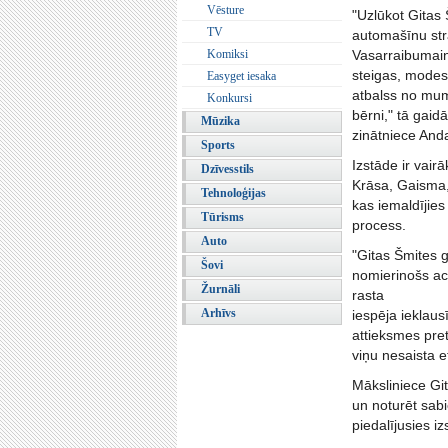
Vēsture
"Uzlūkot Gitas Š
TV
automašīnu stra
Komiksi
Vasarraibumainu
steigas, modes
Easyget iesaka
atbalss no mum
Konkursi
bērni," tā gaid
Mūzika
zinātniece Anda
Sports
Izstāde ir vairā
Dzīvesstils
Krāsa, Gaisma, 
Tehnoloģijas
kas iemaldījies
Tūrisms
process.
Auto
"Gitas Šmites g
Šovi
nomierinošs ac
Žurnāli
rasta
Arhīvs
iespēja ieklau
attieksmes pret
viņu nesaista e
Māksliniece Git
un noturēt sabi
piedalījusies i