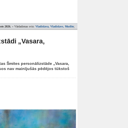
sts 2026.
» Vārdadienas svin:
Vladislava, Vladislavs, Mudīte
;
zstādi „Vasara,
itas Šmites personālizstāde „Vasara,
ūsos nav mainījušās pēdējos tūkstoš