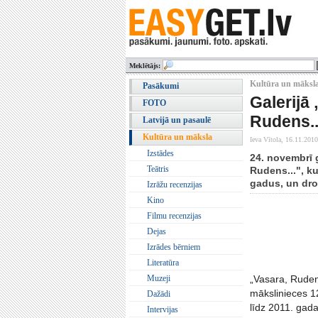
Meklētājs:
Kultūra un māksla
Pasākumi
Galerijā
FOTO
Rudens..
Latvijā un pasaulē
Kultūra un māksla
Ieva Vītola,
16.11.2010
Izstādes
24. novembrī g
Teātris
Rudens...", k
gadus, un dro
Izrāžu recenzijas
Kino
Filmu recenzijas
Dejas
Izrādes bērniem
Literatūra
Muzeji
„Vasara, Rudens
mākslinieces 1
Dažādi
līdz 2011. gad
Intervijas