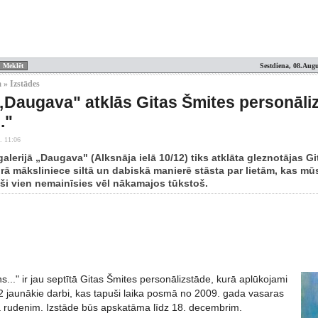
Sestdiena, 08.Augu
 » Izstādes
 „Daugava" atklās Gitas Šmites personāli
."
. 11:06
alerijā „Daugava" (Alksnāja ielā 10/12) tiks atklāta gleznotājas G
urā māksliniece siltā un dabiskā manierē stāsta par lietām, kas m
ši vien nemainīsies vēl nākamajos tūkstoš.
..." ir jau septītā Gitas Šmites personālizstāde, kurā aplūkojami
2 jaunākie darbi, kas tapuši laika posmā no 2009. gada vasaras
a rudenim. Izstāde būs apskatāma līdz 18. decembrim.