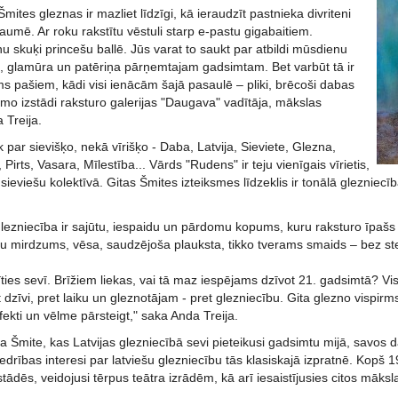
mites gleznas ir mazliet līdzīgi, kā ieraudzīt pastnieka divriteni
umē. Ar roku rakstītu vēstuli starp e-pastu gigabaitiem.
 skuķi princešu ballē. Jūs varat to saukt par atbildi mūsdienu
, glamūra un patēriņa pārņemtajam gadsimtam. Bet varbūt tā ir
s pašiem, kādi visi ienācām šajā pasaulē – pliki, brēcoši dabas
āmo izstādi raksturo galerijas "Daugava" vadītāja, mākslas
 Treija.
k par sievišķo, nekā vīrišķo - Daba, Latvija, Sieviete, Glezna,
Pirts, Vasara, Mīlestība... Vārds "Rudens" ir teju vienīgais vīrietis,
 sieviešu kolektīvā. Gitas Šmites izteiksmes līdzeklis ir tonālā glezniecī
lezniecība ir sajūtu, iespaidu un pārdomu kopums, kuru raksturo īpašs l
u mirdzums, vēsa, saudzējoša plauksta, tikko tverams smaids – bez ste
sīties sevī. Brīžiem liekas, vai tā maz iespējams dzīvot 21. gadsimtā?
 dzīvi, pret laiku un gleznotājam - pret glezniecību. Gita glezno vispirms 
fekti un vēlme pārsteigt," saka Anda Treija.
a Šmite, kas Latvijas glezniecībā sevi pieteikusi gadsimtu mijā, savos da
edrības interesi par latviešu glezniecību tās klasiskajā izpratnē. Kopš
zstādēs, veidojusi tērpus teātra izrādēm, kā arī iesaistījusies citos māksl