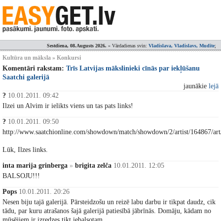
Sestdiena, 08.Augusts 2026.
» Vārdadienas svin:
Vladislava, Vladislavs, Mudīte
;
Kultūra un māksla » Konkursi
Komentāri rakstam:
Trīs Latvijas mākslinieki cīnās par iekļūšanu
Saatchi galerijā
jaunākie
lejā
?
10.01.2011. 09:42
Ilzei un Alvim ir ielikts viens un tas pats links!
?
10.01.2011. 09:50
http://www.saatchionline.com/showdown/match/showdown/2/artist/164867/ar
Lūk, Ilzes links.
inta marija grinberga
»
brigita zelča
10.01.2011. 12:05
BALSOJU!!!
Pops
10.01.2011. 20:26
Nesen biju tajā galerijā. Pārsteidzošu un reizē labu darbu ir tikpat daudz, cik
tādu, par kuru atrašanos šajā galerijā patiesībā jābrīnās. Domāju, kādam no
mūsējiem ir izredzes tikt iebalsotam.