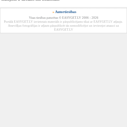
»
Autortiesības
Visas tiesības paturētas © EASYGET.LV 2006 - 2026
Portālā EASYGET.LV izvietotais materiāls ir pārpublicējams tikai ar EASYGET.LV atļauju.
Atsevišķas fotogrāfijas ir atļauts pārpublicēt tās nemodificējot un ievieotjot atsauci uz
EASYGET.LV