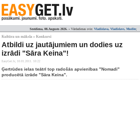
Sestdiena, 08.Augusts 2026.
» Vārdadienas svin:
Vladislava, Vladislavs, Mudīte
;
Kultūra un māksla » Konkursi
Atbildi uz jautājumiem un dodies uz
izrādi "Sāra Keina"!
EasyGet.lv,
10.01.2011. 10:22
Ģertrūdes ielas teātrī top radošās apvienības "Nomadi"
producētā izrāde "Sāra Keina".