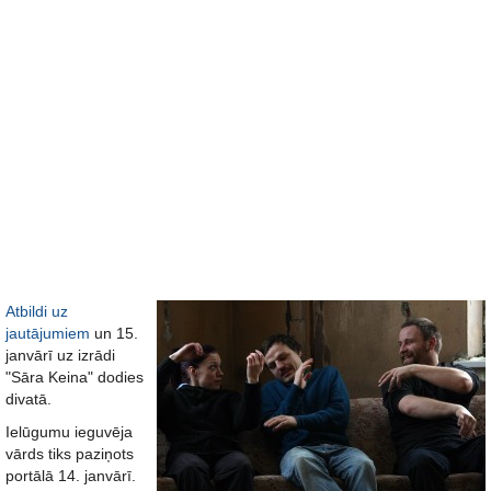
Atbildi uz
jautājumiem
un 15.
janvārī uz izrādi
"Sāra Keina" dodies
divatā.
Ielūgumu ieguvēja
vārds tiks paziņots
portālā 14. janvārī.