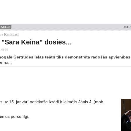
Cetur
a » Konkursi
 "Sāra Keina" dosies...
. 09:56
nogalē Ģertrūdes ielas teātrī tiks demonstrēta radošās apvienības
eina”.
 uz 15. janvārī notiekošo izrādi ir laimējis Jānis J. (mob.
imies personīgi.