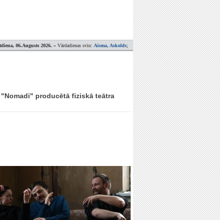
tdiena, 06.Augusts 2026.
» Vārdadienas svin:
Aisma, Askolds
;
 "Nomadi" producētā fiziskā teātra