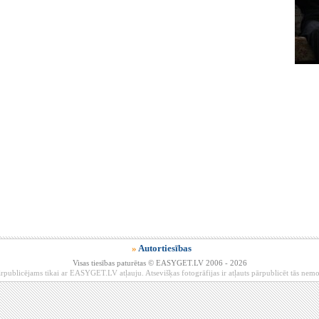
»
Autortiesības
Visas tiesības paturētas © EASYGET.LV 2006 - 2026
rpublicējams tikai ar EASYGET.LV atļauju. Atsevišķas fotogrāfijas ir atļauts pārpublicēt tās ne