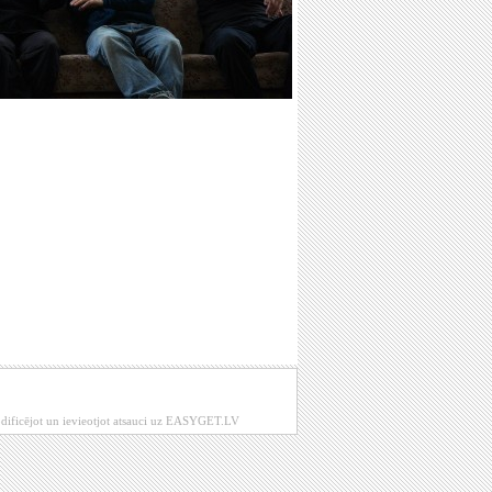
modificējot un ievieotjot atsauci uz EASYGET.LV