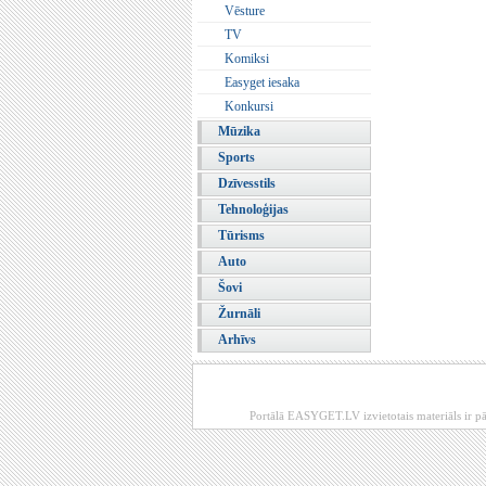
Vēsture
TV
Komiksi
Easyget iesaka
Konkursi
Mūzika
Sports
Dzīvesstils
Tehnoloģijas
Tūrisms
Auto
Šovi
Žurnāli
Arhīvs
Portālā EASYGET.LV izvietotais materiāls ir pā