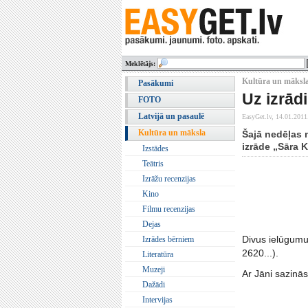
Meklētājs:
Kultūra un māksl
Pasākumi
Uz izrādi
FOTO
Latvijā un pasaulē
EasyGet.lv,
14.01.2011
Kultūra un māksla
Šajā nedēļas 
izrāde „Sāra K
Izstādes
Teātris
Izrāžu recenzijas
Kino
Filmu recenzijas
Dejas
Divus ielūgumus
Izrādes bērniem
2620...).
Literatūra
Muzeji
Ar Jāni sazinās
Dažādi
Intervijas