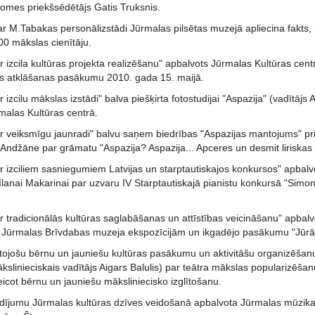
domes priekšsēdētājs Gatis Truksnis.
par M.Tabakas personālizstādi Jūrmalas pilsētas muzejā apliecina fakts
00 mākslas cienītāju.
 izcila kultūras projekta realizēšanu" apbalvots Jūrmalas Kultūras cent
s atklāšanas pasākumu 2010. gada 15. maijā.
 izcilu mākslas izstādi" balva piešķirta fotostudijai "Aspazija" (vadītājs 
ūrmalas Kultūras centrā.
r veiksmīgu jaunradi" balvu saņem biedrības "Aspazijas mantojums" p
 Andžāne par grāmatu "Aspazija? Aspazija... Apceres un desmit liriskas
 izciliem sasniegumiem Latvijas un starptautiskajos konkursos" apbalvo
lanai Makarinai par uzvaru IV Starptautiskajā pianistu konkursā "Simone
r tradicionālās kultūras saglabāšanas un attīstības veicināšanu" apbal
r Jūrmalas Brīvdabas muzeja ekspozīcijām un ikgadējo pasākumu "Jūrā
lītojošu bērnu un jauniešu kultūras pasākumu un aktivitāšu organizēšan
slinieciskais vadītājs Aigars Balulis) par teātra mākslas popularizēša
icot bērnu un jauniešu māksliniecisko izglītošanu.
dījumu Jūrmalas kultūras dzīves veidošanā apbalvota Jūrmalas mūzika