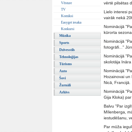
vērtē pilsētas 
Vēsture
TV
Lielo interesi 
Komiksi
vairāk nekā 20
Easyget iesaka
Nominācijā "Par
Konkursi
kūrorta sezona
Mūzika
Nominācijā "Par
Sports
fotogrāfi..." J
Dzīvesstils
Nominācijā "Pa
Tehnoloģijas
skolotāja Ināra
Tūrisms
Nominācijā "Par
Auto
Hozainovai un I
Šovi
Nicā, Francijā.
Žurnāli
Nominācijā "Pa
Arhīvs
Gija Kloka) pa
Balvu "Par izg
Mīlenberga, māk
iestudēšanu, ve
Par mūža iegul