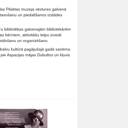
las Pilsētas muzeja vēstures galvenā
atavošanu un piedalīšanos izstādes
uru bibliotēkas galvenajām bibliotekārēm
s bērniem, aktivitāšu telpu izveidi
veidošanu un organizēšanu.
a balvu kultūrā pagājušajā gadā saņēma
 pie Aspazijas mājas Dubultos un kļuvis