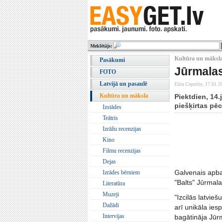
Meklētājs:
Kultūra un māksla
Pasākumi
Jūrmalas
FOTO
Latvijā un pasaulē
Elita Cepurīte,
17.01.2
Kultūra un māksla
Piektdien, 14.
piešķirtas pē
Izstādes
Teātris
Izrāžu recenzijas
Kino
Filmu recenzijas
Dejas
Galvenais apbal
Izrādes bērniem
"Balts" Jūrmala
Literatūra
Muzeji
"Izcilās latvie
Dažādi
arī unikāla ie
Intervijas
bagātināja Jūr