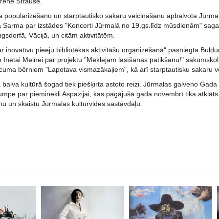
rēne Štrause.
ēla popularizēšanu un starptautisko sakaru veicināšanu apbalvota Jūrma
ga Sarma par izstādes "Koncerti Jūrmalā no 19.gs.līdz mūsdienām" sag
gsdorfā, Vācijā, un citām aktivitātēm.
r inovatīvu pieeju bibliotēkas aktivitāšu organizēšanā" pasniegta Buld
n Inetai Melnei par projektu "Meklējam lasīšanas patikšanu!" sākumskola
cuma bērniem "Lapotava vismazākajiem", kā arī starptautisku sakaru 
balva kultūrā šogad tiek piešķirta astoto reizi. Jūrmalas galveno Gad
umpe par pieminekli Aspazijai, kas pagājušā gada novembrī tika atklāts
 un skaistu Jūrmalas kultūrvides sastāvdaļu.