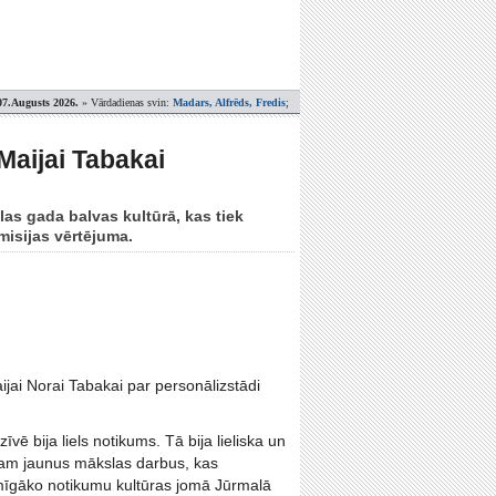
07.Augusts 2026.
» Vārdadienas svin:
Madars, Alfrēds, Fredis
;
Maijai Tabakai
las gada balvas kultūrā, kas tiek
misijas vērtējuma.
ijai Norai Tabakai par personālizstādi
vē bija liels notikums. Tā bija lieliska un
isam jaunus mākslas darbus, kas
mīgāko notikumu kultūras jomā Jūrmalā