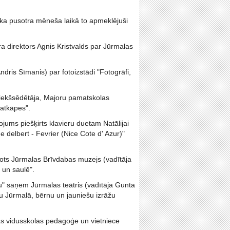
, ka pusotra mēneša laikā to apmeklējuši
ra direktors Agnis Kristvalds par Jūrmalas
Andris Sīmanis) par fotoizstādi "Fotogrāfi,
riekšsēdētāja, Majoru pamatskolas
 atkāpes".
jums piešķirts klavieru duetam Natālijai
 delbert - Fevrier (Nice Cote d' Azur)"
vots Jūrmalas Brīvdabas muzejs (vadītāja
 un saulē".
u" saņem Jūrmalas teātris (vadītāja Gunta
nu Jūrmalā, bērnu un jauniešu izrāžu
s vidusskolas pedagoģe un vietniece