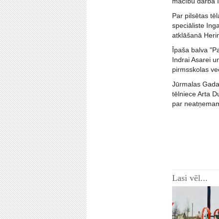
mācību darbā I
Par pilsētas t
speciāliste In
atklāšanā Herin
Īpaša balva "Pa
Indrai Asarei u
pirmsskolas ve
Jūrmalas Gada 
tēlniece Arta D
par neatņemamu
Lasi vēl...