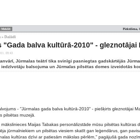
Piektdiena, 
 » Dažādi
 "Gada balva kultūrā-2010" - gleznotājai 
011. 09:43
janvārī, Jūrmalas teātrī tika svinīgi pasniegtas gadskārtējās Jūrma
c iedzīvotāju balsojuma un Jūrmalas pilsētas domes izveidotās ko
vojums - "Jūrmalas gada balva kultūrā-2010" - piešķirts gleznotājai Ma
s pilsētas muzejā.
šu mākslinieces Maijas Tabakas personālizstāde mūsu pilsētas kultūras dzī
spēja jūrmalniekiem un pilsētas viesiem skatīt gan leģendārus, gan pav
malas kultūras dzīvi ar patiesām mākslas pērlēm," pagājušā gada nozī