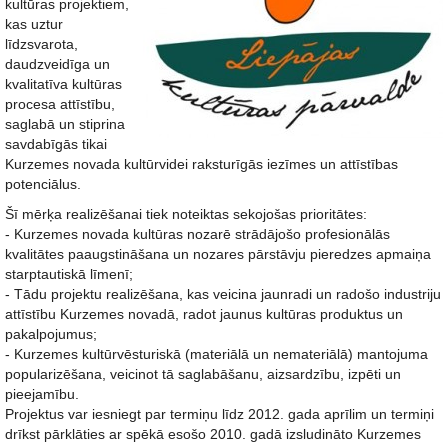
kultūras projektiem,
kas uztur
līdzsvarota,
daudzveidīga un
kvalitatīva kultūras
procesa attīstību,
saglabā un stiprina
savdabīgās tikai
Kurzemes novada kultūrvidei raksturīgās iezīmes un attīstības
potenciālus.
Šī mērķa realizēšanai tiek noteiktas sekojošas prioritātes:
- Kurzemes novada kultūras nozarē strādājošo profesionālās
kvalitātes paaugstināšana un nozares pārstāvju pieredzes apmaiņa
starptautiskā līmenī;
- Tādu projektu realizēšana, kas veicina jaunradi un radošo industriju
attīstību Kurzemes novadā, radot jaunus kultūras produktus un
pakalpojumus;
- Kurzemes kultūrvēsturiskā (materiālā un nemateriālā) mantojuma
popularizēšana, veicinot tā saglabāšanu, aizsardzību, izpēti un
pieejamību.
Projektus var iesniegt par termiņu līdz 2012. gada aprīlim un termiņi
drīkst pārklāties ar spēkā esošo 2010. gadā izsludināto Kurzemes