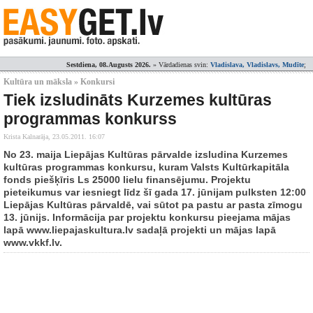
Sestdiena, 08.Augusts 2026.
» Vārdadienas svin:
Vladislava, Vladislavs, Mudīte
;
Kultūra un māksla » Konkursi
Tiek izsludināts Kurzemes kultūras
programmas konkurss
Krista Kalnarāja,
23.05.2011. 16:07
No 23. maija Liepājas Kultūras pārvalde izsludina Kurzemes
kultūras programmas konkursu, kuram Valsts Kultūrkapitāla
fonds piešķīris Ls 25000 lielu finansējumu. Projektu
pieteikumus var iesniegt līdz šī gada 17. jūnijam pulksten 12:00
Liepājas Kultūras pārvaldē, vai sūtot pa pastu ar pasta zīmogu
13. jūnijs. Informācija par projektu konkursu pieejama mājas
lapā www.liepajaskultura.lv sadaļā projekti un mājas lapā
www.vkkf.lv.