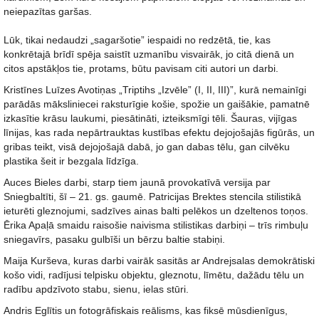
neiepazītas garšas.
Lūk, tikai nedaudzi „sagaršotie” iespaidi no redzētā, tie, kas
konkrētajā brīdī spēja saistīt uzmanību visvairāk, jo citā dienā un
citos apstākļos tie, protams, būtu pavisam citi autori un darbi.
Kristīnes Luīzes Avotiņas „Triptihs „Izvēle” (I, II, III)”, kurā nemainīgi
parādās māksliniecei raksturīgie košie, spožie un gaišākie, pamatnē
izkasītie krāsu laukumi, piesātināti, izteiksmīgi tēli. Šauras, vijīgas
līnijas, kas rada nepārtrauktas kustības efektu dejojošajās figūrās, un
gribas teikt, visā dejojošajā dabā, jo gan dabas tēlu, gan cilvēku
plastika šeit ir bezgala līdzīga.
Auces Bieles darbi, starp tiem jaunā provokatīvā versija par
Sniegbaltīti, šī – 21. gs. gaumē. Patricijas Brektes stencila stilistikā
ieturēti gleznojumi, sadzīves ainas balti pelēkos un dzeltenos toņos.
Ērika Apaļā smaidu raisošie naivisma stilistikas darbiņi – trīs rimbuļu
sniegavīrs, pasaku gulbīši un bērzu baltie stabiņi.
Maija Kurševa, kuras darbi vairāk sasitās ar Andrejsalas demokrātiski
košo vidi, radījusi telpisku objektu, gleznotu, līmētu, dažādu tēlu un
radību apdzīvoto stabu, sienu, ielas stūri.
Andris Eglītis un fotogrāfiskais reālisms, kas fiksē mūsdienīgus,