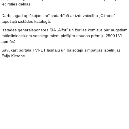
iecirsties delnās.
Darbi tagad aplūkojami arī sadarbībā ar izdevniecību „Citrons”
tapušajā izstādes katalogā.
Izstādes ģenerālsponsors SIA „Alfor” un žūrijas komisija par augstiem
mākslinieciskiem sasniegumiem piešķīra naudas prēmiju 2500 LVL
apmērā.
Savukārt portāla TVNET lasītāju un balsotāju simpātijas izpelnījās
Evija Ķirsone.