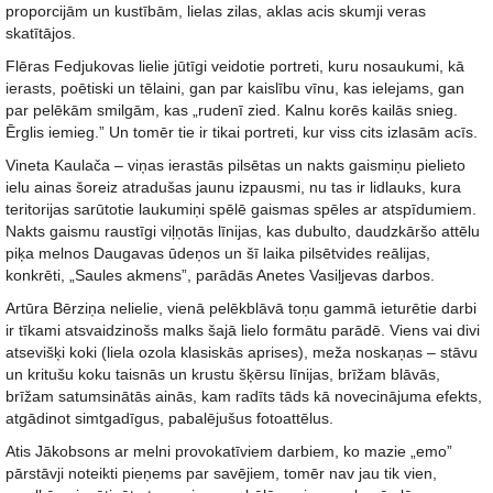
proporcijām un kustībām, lielas zilas, aklas acis skumji veras
skatītājos.
Flēras Fedjukovas lielie jūtīgi veidotie portreti, kuru nosaukumi, kā
ierasts, poētiski un tēlaini, gan par kaislību vīnu, kas ielejams, gan
par pelēkām smilgām, kas „rudenī zied. Kalnu korēs kailās snieg.
Ērglis iemieg.” Un tomēr tie ir tikai portreti, kur viss cits izlasām acīs.
Vineta Kaulača – viņas ierastās pilsētas un nakts gaismiņu pielieto
ielu ainas šoreiz atradušas jaunu izpausmi, nu tas ir lidlauks, kura
teritorijas sarūtotie laukumiņi spēlē gaismas spēles ar atspīdumiem.
Nakts gaismu raustīgi viļņotās līnijas, kas dubulto, daudzkāršo attēlu
piķa melnos Daugavas ūdeņos un šī laika pilsētvides reālijas,
konkrēti, „Saules akmens”, parādās Anetes Vasiļjevas darbos.
Artūra Bērziņa nelielie, vienā pelēkblāvā toņu gammā ieturētie darbi
ir tīkami atsvaidzinošs malks šajā lielo formātu parādē. Viens vai divi
atsevišķi koki (liela ozola klasiskās aprises), meža noskaņas – stāvu
un kritušu koku taisnās un krustu šķērsu līnijas, brīžam blāvās,
brīžam satumsinātās ainās, kam radīts tāds kā novecinājuma efekts,
atgādinot simtgadīgus, pabalējušus fotoattēlus.
Atis Jākobsons ar melni provokatīviem darbiem, ko mazie „emo”
pārstāvji noteikti pieņems par savējiem, tomēr nav jau tik vien,