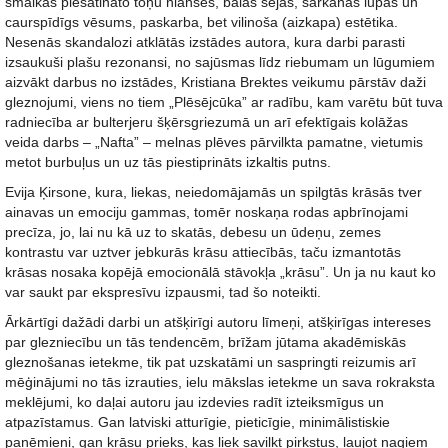
smalkās piesātināto toņu nianses, bālās sejas, sarkanās lūpas un
caurspīdīgs vēsums, paskarba, bet vilinoša (aizkapa) estētika.
Nesenās skandalozi atklātās izstādes autora, kura darbi parasti
izsaukuši plašu rezonansi, no sajūsmas līdz riebumam un lūgumiem
aizvākt darbus no izstādes, Kristiana Brektes veikumu pārstāv daži
gleznojumi, viens no tiem „Plēsējcūka” ar radību, kam varētu būt tuva
radniecība ar bulterjeru šķērsgriezumā un arī efektīgais kolāžas
veida darbs – „Nafta” – melnas plēves pārvilkta pamatne, vietumis
metot burbuļus un uz tās piestiprināts izkaltis putns.
Evija Ķirsone, kura, liekas, neiedomājamās un spilgtās krāsās tver
ainavas un emociju gammas, tomēr noskaņa rodas apbrīnojami
precīza, jo, lai nu kā uz to skatās, debesu un ūdeņu, zemes
kontrastu var uztver jebkurās krāsu attiecībās, taču izmantotās
krāsas nosaka kopējā emocionālā stāvokļa „krāsu”. Un ja nu kaut ko
var saukt par ekspresīvu izpausmi, tad šo noteikti.
Ārkārtīgi dažādi darbi un atšķirīgi autoru līmeņi, atšķirīgas intereses
par glezniecību un tās tendencēm, brīžam jūtama akadēmiskās
gleznošanas ietekme, tik pat uzskatāmi un saspringti reizumis arī
mēģinājumi no tās izrauties, ielu mākslas ietekme un sava rokraksta
meklējumi, ko daļai autoru jau izdevies radīt izteiksmīgus un
atpazīstamus. Gan latviski atturīgie, pieticīgie, minimālistiskie
paņēmieni, gan krāsu prieks, kas liek savilkt pirkstus, ļaujot nagiem