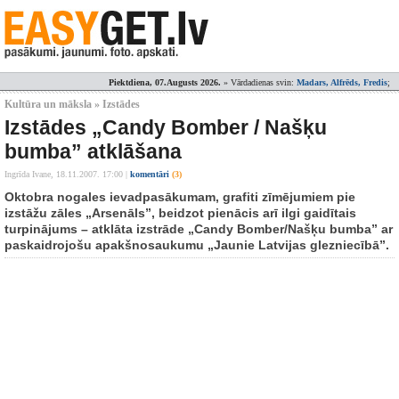
Piektdiena, 07.Augusts 2026.
» Vārdadienas svin:
Madars, Alfrēds, Fredis
;
Kultūra un māksla » Izstādes
Izstādes „Candy Bomber / Našķu
bumba” atklāšana
Ingrīda Ivane,
18.11.2007. 17:00
|
komentāri
(3)
Oktobra nogales ievadpasākumam, grafiti zīmējumiem pie
izstāžu zāles „Arsenāls”, beidzot pienācis arī ilgi gaidītais
turpinājums – atklāta izstrāde „Candy Bomber/Našķu bumba” ar
paskaidrojošu apakšnosaukumu „Jaunie Latvijas glezniecībā”.