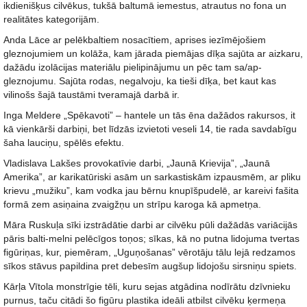
ikdienišķus cilvēkus, tukšā baltumā iemestus, atrautus no fona un
realitātes kategorijām.
Anda Lāce ar pelēkbaltiem nosacītiem, aprises iezīmējošiem
gleznojumiem un kolāža, kam jārada piemājas dīķa sajūta ar aizkaru,
dažādu izolācijas materiālu pielipinājumu un pēc tam sa/ap-
gleznojumu. Sajūta rodas, negalvoju, ka tieši dīķa, bet kaut kas
vilinošs šajā taustāmi tveramajā darbā ir.
Inga Meldere „Spēkavoti” – hantele un tās ēna dažādos rakursos, it
kā vienkārši darbiņi, bet līdzās izvietoti veseli 14, tie rada savdabīgu
šaha lauciņu, spēlēs efektu.
Vladislava Lakšes provokatīvie darbi, „Jaunā Krievija”, „Jaunā
Amerika”, ar karikatūriski asām un sarkastiskām izpausmēm, ar pliku
krievu „mužiku”, kam vodka jau bērnu knupīšpudelē, ar kareivi fašita
formā zem asiņaina zvaigžņu un strīpu karoga kā apmetņa.
Māra Ruskuļa sīki izstrādātie darbi ar cilvēku pūli dažādās variācijās
pāris balti-melni pelēcīgos toņos; sīkas, kā no putna lidojuma tvertas
figūriņas, kur, piemēram, „Uguņošanas” vērotāju tālu lejā redzamos
sīkos stāvus papildina pret debesīm augšup lidojošu sirsniņu spiets.
Kārļa Vītola monstrīgie tēli, kuru sejas atgādina nodīrātu dzīvnieku
purnus, taču citādi šo figūru plastika ideāli atbilst cilvēku ķermeņa