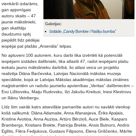
vienkārši izdarāms,
gan apjomīgais
autoru skaits – 47
jaunie mākslinieki,
Galerijas:
gan skatītāju
Izstāde „Candy Bomber / Našķu bumba”
daudzums spēj
piepildīt līdz pēdējai
iespējai pat plašās „Arsenāla” telpas.
No aptuveni 100 autoriem, kuru darbi tika izvērtēti kā potenciāli
iespējami izstādes dalībnieki, tika atlasīti 47, radot iespējami plašu
ieskatu jauno mākslinieku darbībā, šo atlasi veica un projektu
realizēja Diāna Barčevska, Latvijas Nacionālā mākslas muzeja
speciāliste, kopā ar Latvijas Mākslas akadēmijas mākslas zinātnes
maģistrantēm un radošo jauniešu apvienības „Veritas” dalībniecēm –
Evu Ližbovsku, Maiju Rudovsku, Ilzi Jakušu-Kreitusi, Inesi Klestrovu
un Iliānu Veinbergu.
Līdz šim vairāk katrs atsevišķie pamanītie autori nu savākti vienkop
košā salikumā: Diāna Adamaite, Anna Afanasjeva, Ēriks Apaļais,
Kristīne Avotiņa, Anna Auziņa, Artūrs Bērziņš, Auce Biele, Kaspars
Brambergs, Kristians Brekte, Patricija Brekte, Ansis Butnors, Andris
Eglītis, Flēra Fedjukova, Gustavs Filipsons, Elena Griščenko, Mārīte