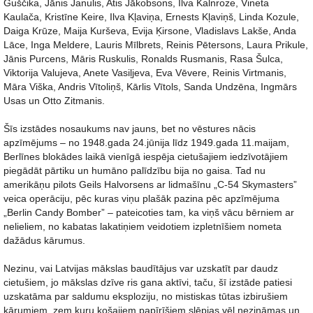
Guščika, Jānis Janulis, Atis Jākobsons, Ilva Kalnroze, Vineta
Kaulača, Kristīne Keire, Ilva Kļaviņa, Ernests Kļaviņš, Linda Kozule,
Daiga Krūze, Maija Kurševa, Evija Ķirsone, Vladislavs Lakše, Anda
Lāce, Inga Meldere, Lauris Mīlbrets, Reinis Pētersons, Laura Prikule,
Jānis Purcens, Māris Ruskulis, Ronalds Rusmanis, Rasa Šulca,
Viktorija Valujeva, Anete Vasiļjeva, Eva Vēvere, Reinis Virtmanis,
Māra Viška, Andris Vītoliņš, Kārlis Vītols, Sanda Undzēna, Ingmārs
Usas un Otto Zitmanis.
Šīs izstādes nosaukums nav jauns, bet no vēstures nācis
apzīmējums – no 1948.gada 24.jūnija līdz 1949.gada 11.maijam,
Berlīnes blokādes laikā vienīgā iespēja cietušajiem iedzīvotājiem
piegādāt pārtiku un humāno palīdzību bija no gaisa. Tad nu
amerikāņu pilots Geils Halvorsens ar lidmašīnu „C-54 Skymasters”
veica operāciju, pēc kuras viņu plašāk pazina pēc apzīmējuma
„Berlin Candy Bomber” – pateicoties tam, ka viņš vācu bērniem ar
nelieliem, no kabatas lakatiņiem veidotiem izpletnīšiem nometa
dažādus kārumus.
Nezinu, vai Latvijas mākslas baudītājus var uzskatīt par daudz
cietušiem, jo mākslas dzīve ris gana aktīvi, taču, šī izstāde patiesi
uzskatāma par saldumu eksploziju, no mistiskas tūtas izbirušiem
kārumiem, zem kuru košajiem papīrīšiem slēpjas vēl nezināmas un