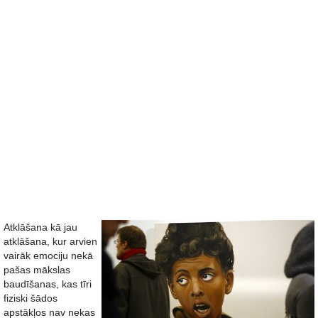
Atklāšana kā jau
atklāšana, kur arvien
vairāk emociju nekā
pašas mākslas
baudīšanas, kas tīri
fiziski šādos
apstākļos nav nekas