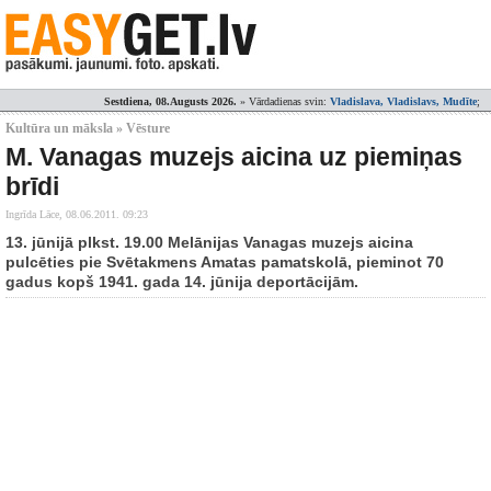
Sestdiena, 08.Augusts 2026.
» Vārdadienas svin:
Vladislava, Vladislavs, Mudīte
;
Kultūra un māksla » Vēsture
M. Vanagas muzejs aicina uz piemiņas
brīdi
Ingrīda Lāce,
08.06.2011. 09:23
13. jūnijā plkst. 19.00 Melānijas Vanagas muzejs aicina
pulcēties pie Svētakmens Amatas pamatskolā, pieminot 70
gadus kopš 1941. gada 14. jūnija deportācijām.