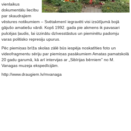
vienlaikus
dokumentālu liecību
par skaudrajiem
vēstures notikumiem – Svētakmenī iegravēti visi izsūtījumā bojā
gājušo amatiešu vārdi. Kopš 1992. gada pie akmens ik pavasari
pulcējas ļaudis, lai izzinātu dzīvesstāstus un pieminētu padomju
varas politisko represiju upurus.
Pēc piemiņas brīža skolas zālē būs iespēja noskatīties foto un
videofragmentu sēriju par piemiņas pasākumiem Amatas pamatskolā
20 gadu garumā, kā arī intervijas ar „Sibīrijas bērniem" no M.
Vanagas muzeja ekspedīcijām.
http://www.draugiem.lv/mvanaga