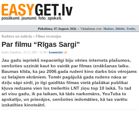
Piektdiena, 07.Augusts 2026.
» Vārdadienas svin:
Madars, Alfrēds, Fredis
;
Kultūra un māksla » Filmu recenzijas
Par filmu “Rīgas Sargi”
Kārlis Dambītis,
23.11.2007. 12:00
|
komentāri
(4)
Jau gadu iepriekš nepacietīgi biju vēries interneta plašumos,
cenšoties uzzināt kaut ko vairāk par filmas iznākšanas laiku.
Baumas klīda, ka jau 2006.gada rudenī kino darbs būs vērojams
uz lielajiem ekrāniem. Tomēr pagājušā gada rudens nāca ar
dziļu sāpi sirdī, jo ilgi gaidītās filmas vietā plašākai publikai
kļuva redzams vien īss treilerītis LNT ziņu top 10 laikā. To tad
arī visu gadu, ik pa laikam, kā tāds narkomāns, YouTuba to
apskatīju, un priecājos, cenšoties iedomāties, kā tas varētu
izskatīties kinoteātrī.