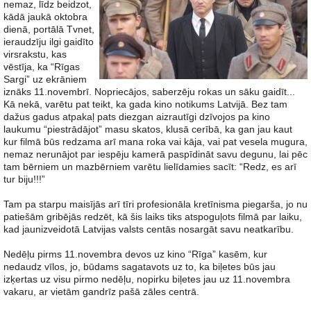
nemaz, līdz beidzot,
kādā jaukā oktobra
dienā, portālā Tvnet,
ieraudzīju ilgi gaidīto
virsrakstu, kas
vēstīja, ka “Rīgas
Sargi” uz ekrāniem
iznāks 11.novembrī. Nopriecājos, saberzēju rokas un sāku gaidīt...
Kā nekā, varētu pat teikt, ka gada kino notikums Latvijā. Bez tam
dažus gadus atpakaļ pats diezgan aizrautīgi dzīvojos pa kino
laukumu “piestrādājot” masu skatos, klusā cerībā, ka gan jau kaut
kur filmā būs redzama arī mana roka vai kāja, vai pat vesela mugura,
nemaz nerunājot par iespēju kamerā paspīdināt savu degunu, lai pēc
tam bērniem un mazbērniem varētu lielīdamies sacīt: “Redz, es arī
tur biju!!!”
Tam pa starpu maisījās arī tīri profesionāla kretīnisma piegarša, jo nu
patiešām gribējās redzēt, kā šis laiks tiks atspoguļots filmā par laiku,
kad jaunizveidotā Latvijas valsts centās nosargāt savu neatkarību.
Nedēļu pirms 11.novembra devos uz kino “Rīga” kasēm, kur
nedaudz vīlos, jo, būdams sagatavots uz to, ka biļetes būs jau
izķertas uz visu pirmo nedēļu, nopirku biļetes jau uz 11.novembra
vakaru, ar vietām gandrīz pašā zāles centrā.