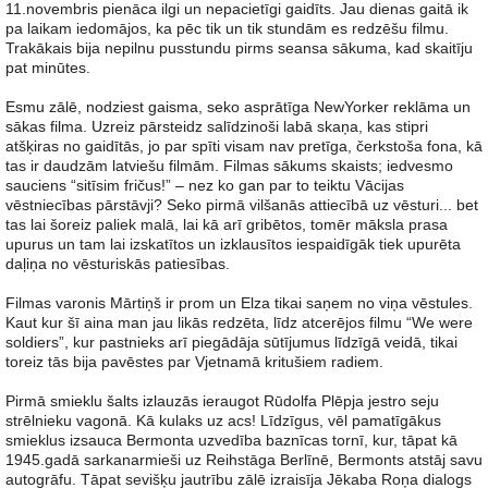
11.novembris pienāca ilgi un nepacietīgi gaidīts. Jau dienas gaitā ik
pa laikam iedomājos, ka pēc tik un tik stundām es redzēšu filmu.
Trakākais bija nepilnu pusstundu pirms seansa sākuma, kad skaitīju
pat minūtes.
Esmu zālē, nodziest gaisma, seko asprātīga NewYorker reklāma un
sākas filma. Uzreiz pārsteidz salīdzinoši labā skaņa, kas stipri
atšķiras no gaidītās, jo par spīti visam nav pretīga, čerkstoša fona, kā
tas ir daudzām latviešu filmām. Filmas sākums skaists; iedvesmo
sauciens “sitīsim fričus!” – nez ko gan par to teiktu Vācijas
vēstniecības pārstāvji? Seko pirmā vilšanās attiecībā uz vēsturi... bet
tas lai šoreiz paliek malā, lai kā arī gribētos, tomēr māksla prasa
upurus un tam lai izskatītos un izklausītos iespaidīgāk tiek upurēta
daļiņa no vēsturiskās patiesības.
Filmas varonis Mārtiņš ir prom un Elza tikai saņem no viņa vēstules.
Kaut kur šī aina man jau likās redzēta, līdz atcerējos filmu “We were
soldiers”, kur pastnieks arī piegādāja sūtījumus līdzīgā veidā, tikai
toreiz tās bija pavēstes par Vjetnamā kritušiem radiem.
Pirmā smieklu šalts izlauzās ieraugot Rūdolfa Plēpja jestro seju
strēlnieku vagonā. Kā kulaks uz acs! Līdzīgus, vēl pamatīgākus
smieklus izsauca Bermonta uzvedība baznīcas tornī, kur, tāpat kā
1945.gadā sarkanarmieši uz Reihstāga Berlīnē, Bermonts atstāj savu
autogrāfu. Tāpat sevišķu jautrību zālē izraisīja Jēkaba Roņa dialogs