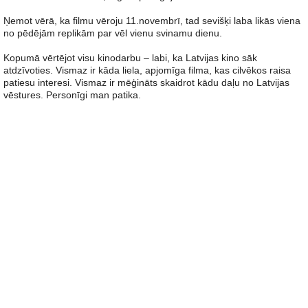
Ņemot vērā, ka filmu vēroju 11.novembrī, tad sevišķi laba likās viena
no pēdējām replikām par vēl vienu svinamu dienu.
Kopumā vērtējot visu kinodarbu – labi, ka Latvijas kino sāk
atdzīvoties. Vismaz ir kāda liela, apjomīga filma, kas cilvēkos raisa
patiesu interesi. Vismaz ir mēģināts skaidrot kādu daļu no Latvijas
vēstures. Personīgi man patika.