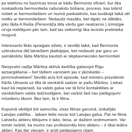
pa telefonu no baznīcas torņa ar kādu Bermonta oficieri, kur tika
noskaidrota bermontieša radurakstu būšana, process, kas tobrīd
notiek ar bermontiešiem un īsumā paskaidrots, kas tuvākajā laikā vēl
notiks ar bermontiešiem. Nedaudz mazāks, bet tāpēc ne sliktāks,
joks šķita A.Keiša (Personāža tēla vārdu gan neatceros.) izmisīgie
cirvja meklējumi pēc tam, kad tas veiksmīgi tika iecirsts pretinieka
mugurā.
Interesants likās spraigais sižets, ir sevišķi laikā, kad Bermonta
uzbrukuma dēļ latviešiem jāatkāpjas, bet nedaudz par garu un
samākslotu šķita Mārtiņa kautiņš ar slepkavniecisko bermontieti.
Neizpratni radīja Mārtiņa aktīvā darbība gatavojot Rīgu
aizsargāšanai – bet tādiem varoņiem jau ir jāizskatās –
pirmrindniekiem! Sevišķi acīs krīt epizode, kad ministru prezidents
Kārlis Ulmanis uz tilta tā vienkārši sadzer ar pašu Mārtiņu. Liekas
kaut kā nepierasti, ka valsts galva var tā brīvi kontaktēties ar
vienkāršiem valsts iedzīvotājiem, bet varbūt šeit nav pielāgojumi
mūsdienu tikumi. Bez tam, tā ir filma...
Kopumā vērtējot ļoti samocīta, visas filmas garumā, izskatījās
Latvijas valdība... laikam leitis nevar būt Latvijas galva. Pat ne filmā.
Latviešu aktieru tēlojums ir labs, tiesa, ar dažiem izņēmumiem. Var
tomēr redzēt, ka mums nav profesionālu kino aktieru – ir tikai teātra
aktieri. Kas der vienam, ir grūti pielāgojams citam.