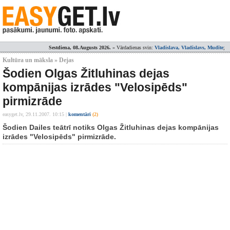
Sestdiena, 08.Augusts 2026.
» Vārdadienas svin:
Vladislava, Vladislavs, Mudīte
;
Kultūra un māksla » Dejas
Šodien Olgas Žitluhinas dejas
kompānijas izrādes "Velosipēds"
pirmizrāde
easyget.lv,
29.11.2007. 10:15
|
komentāri
(2)
Šodien Dailes teātrī notiks Olgas Žitluhinas dejas kompānijas
izrādes "Velosipēds" pirmizrāde.