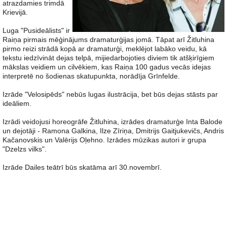
atrazdamies trimdā
Krievijā.
Luga "Pusideālists" ir
Raiņa pirmais mēģinājums dramaturģijas jomā. Tāpat arī Žitluhina
pirmo reizi strādā kopā ar dramaturģi, meklējot labāko veidu, kā
tekstu iedzīvināt dejas telpā, mijiedarbojoties diviem tik atšķirīgiem
mākslas veidiem un cilvēkiem, kas Raiņa 100 gadus vecās idejas
interpretē no šodienas skatupunkta, norādīja Grīnfelde.
Izrāde "Velosipēds" nebūs lugas ilustrācija, bet būs dejas stāsts par
ideāliem.
Izrādi veidojusi horeogrāfe Žitluhina, izrādes dramaturģe Inta Balode
un dejotāji - Ramona Galkina, Ilze Zīriņa, Dmitrijs Gaitjukevičs, Andris
Kačanovskis un Valērijs Oļehno. Izrādes mūzikas autori ir grupa
"Dzelzs vilks".
Izrāde Dailes teātrī būs skatāma arī 30.novembrī.