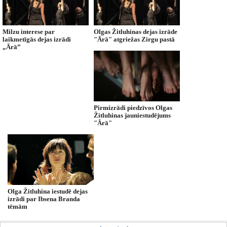
Milzu interese par
Olgas Žitluhinas dejas izrāde
laikmetīgās dejas izrādi
"Ārā" atgriežas Zirgu pastā
„Ārā”
Pirmizrādi piedzīvos Olgas
Žitluhinas jauniestudējums
"Ārā"
Olga Žitluhina iestudē dejas
izrādi par Ibsena Branda
tēmām