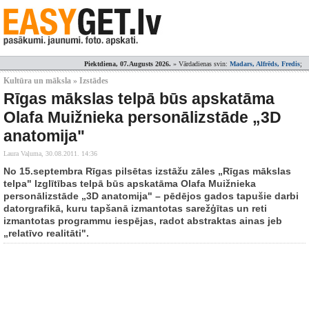
Piektdiena, 07.Augusts 2026.
» Vārdadienas svin:
Madars, Alfrēds, Fredis
;
Kultūra un māksla » Izstādes
Rīgas mākslas telpā būs apskatāma
Olafa Muižnieka personālizstāde „3D
anatomija"
Laura Vaļuma,
30.08.2011. 14:36
No 15.septembra Rīgas pilsētas izstāžu zāles „Rīgas mākslas
telpa" Izglītības telpā būs apskatāma Olafa Muižnieka
personālizstāde „3D anatomija" – pēdējos gados tapušie darbi
datorgrafikā, kuru tapšanā izmantotas sarežģītas un reti
izmantotas programmu iespējas, radot abstraktas ainas jeb
„relatīvo realitāti".