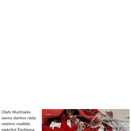
Olafs Muižnieks
savos darbos rāda
relatīvo realitāti,
piekrītot Einšteina