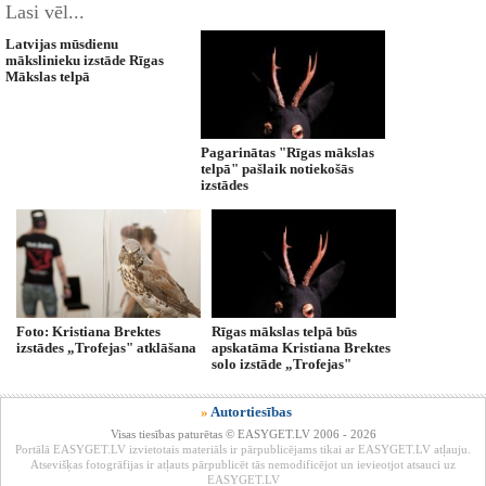
Lasi vēl...
Latvijas mūsdienu
mākslinieku izstāde Rīgas
Mākslas telpā
Pagarinātas "Rīgas mākslas
telpā" pašlaik notiekošās
izstādes
Foto: Kristiana Brektes
Rīgas mākslas telpā būs
izstādes „Trofejas" atklāšana
apskatāma Kristiana Brektes
solo izstāde „Trofejas"
»
Autortiesības
Visas tiesības paturētas © EASYGET.LV 2006 - 2026
Portālā EASYGET.LV izvietotais materiāls ir pārpublicējams tikai ar EASYGET.LV atļauju.
Atsevišķas fotogrāfijas ir atļauts pārpublicēt tās nemodificējot un ievieotjot atsauci uz
EASYGET.LV