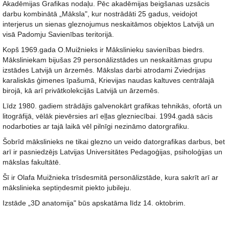
Akadēmijas Grafikas nodaļu. Pēc akadēmijas beigšanas uzsācis
darbu kombinātā „Māksla", kur nostrādāti 25 gadus, veidojot
interjerus un sienas gleznojumus neskaitāmos objektos Latvijā un
visā Padomju Savienības teritorijā.
Kopš 1969.gada O.Muižnieks ir Mākslinieku savienības biedrs.
Māksliniekam bijušas 29 personālizstādes un neskaitāmas grupu
izstādes Latvijā un ārzemēs. Mākslas darbi atrodami Zviedrijas
karaliskās ģimenes īpašumā, Krievijas naudas kaltuves centrālajā
birojā, kā arī privātkolekcijās Latvijā un ārzemēs.
Līdz 1980. gadiem strādājis galvenokārt grafikas tehnikās, ofortā un
litogrāfijā, vēlāk pievērsies arī eļļas glezniecībai. 1994.gadā sācis
nodarboties ar tajā laikā vēl pilnīgi nezināmo datorgrafiku.
Šobrīd mākslinieks ne tikai glezno un veido datorgrafikas darbus, bet
arī ir pasniedzējs Latvijas Universitātes Pedagoģijas, psiholoģijas un
mākslas fakultātē.
Šī ir Olafa Muižnieka trīsdesmitā personālizstāde, kura sakrīt arī ar
mākslinieka septiņdesmit piekto jubileju.
Izstāde „3D anatomija" būs apskatāma līdz 14. oktobrim.