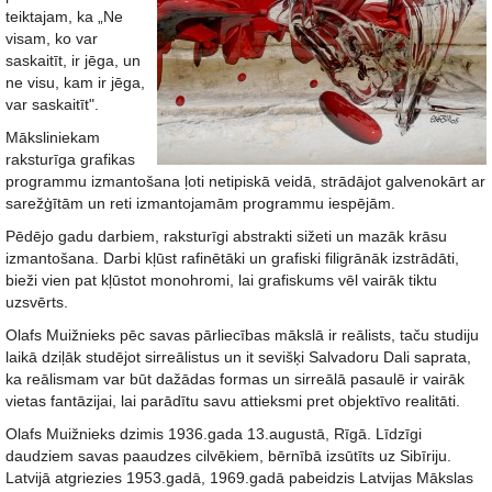
teiktajam, ka „Ne
visam, ko var
saskaitīt, ir jēga, un
ne visu, kam ir jēga,
var saskaitīt".
Māksliniekam
raksturīga grafikas
programmu izmantošana ļoti netipiskā veidā, strādājot galvenokārt ar
sarežģītām un reti izmantojamām programmu iespējām.
Pēdējo gadu darbiem, raksturīgi abstrakti sižeti un mazāk krāsu
izmantošana. Darbi kļūst rafinētāki un grafiski filigrānāk izstrādāti,
bieži vien pat kļūstot monohromi, lai grafiskums vēl vairāk tiktu
uzsvērts.
Olafs Muižnieks pēc savas pārliecības mākslā ir reālists, taču studiju
laikā dziļāk studējot sirreālistus un it sevišķi Salvadoru Dali saprata,
ka reālismam var būt dažādas formas un sirreālā pasaulē ir vairāk
vietas fantāzijai, lai parādītu savu attieksmi pret objektīvo realitāti.
Olafs Muižnieks dzimis 1936.gada 13.augustā, Rīgā. Līdzīgi
daudziem savas paaudzes cilvēkiem, bērnībā izsūtīts uz Sibīriju.
Latvijā atgriezies 1953.gadā, 1969.gadā pabeidzis Latvijas Mākslas