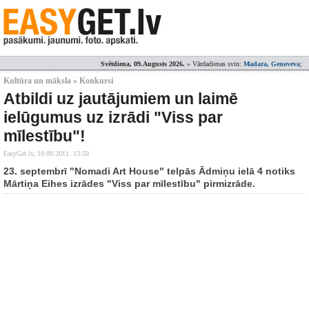
Svētdiena, 09.Augusts 2026.
» Vārdadienas svin:
Madara, Genoveva
;
Kultūra un māksla » Konkursi
Atbildi uz jautājumiem un laimē
ielūgumus uz izrādi "Viss par
mīlestību"!
EasyGet.lv,
19.09.2011. 13:59
23. septembrī "Nomadi Art House" telpās Ādmiņu ielā 4 notiks
Mārtiņa Eihes izrādes "Viss par mīlestību" pirmizrāde.