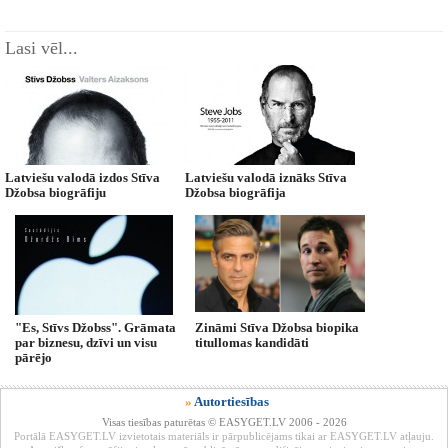
Lasi vēl...
Latviešu valodā izdos Stīva
Latviešu valodā iznāks Stīva
Džobsa biogrāfiju
Džobsa biogrāfija
"Es, Stīvs Džobss". Grāmata
Zināmi Stīva Džobsa biopika
par biznesu, dzīvi un visu
titullomas kandidāti
pārējo
»
Autortiesības
Visas tiesības paturētas © EASYGET.LV 2006 - 2026
Portālā EASYGET.LV izvietotais materiāls ir pārpublicējams tikai ar EASYGET.LV atļauju.