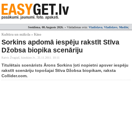
Sestdiena, 08.Augusts 2026.
» Vārdadienas svin:
Vladislava, Vladislavs, Mudīte
;
Kultūra un māksla » Kino
Sorkins apdomā iespēju rakstīt Stīva
Džobsa biopika scenāriju
Raivis Žvagiņš, kinokino.lv.,
25.11.2011. 10:11
Titulētais scenārists Ārons Sorkins ļoti nopietni apsver iespēju
rakstīt scenāriju topošajai Stīva Džobsa biopikam, raksta
Collider.com.