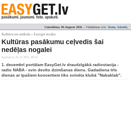
Ceturtdiena, 06.Augusts 2026.
» Vārdadienas svin:
Aisma, Askolds
;
Kultūra un māksla » Easyget iesaka
Kultūras pasākumu ceļvedis šai
nedēļas nogalei
EasyGet.lv,
01.12.2011. 09:51
1. decembrī portālam EasyGet.lv draudzīgākā radiostacija -
radio NABA - svin devīto dzimšanas dienu. Gadadiena trīs
dienas ar īpašiem koncertiem tiks svinēta klubā "Nabaklab".