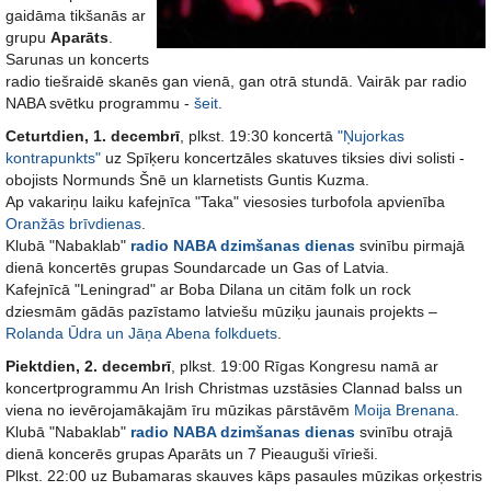
gaidāma tikšanās ar
grupu
Aparāts
.
Sarunas un koncerts
radio tiešraidē skanēs gan vienā, gan otrā stundā. Vairāk par radio
NABA svētku programmu -
šeit
.
Ceturtdien, 1. decembrī
, plkst. 19:30 koncertā
"Ņujorkas
kontrapunkts"
uz Spīķeru koncertzāles skatuves tiksies divi solisti -
obojists Normunds Šnē un klarnetists Guntis Kuzma.
Ap vakariņu laiku kafejnīca "Taka" viesosies turbofola apvienība
Oranžās brīvdienas
.
Klubā "Nabaklab"
radio NABA dzimšanas dienas
svinību pirmajā
dienā koncertēs grupas Soundarcade un Gas of Latvia.
Kafejnīcā "Leningrad" ar Boba Dilana un citām folk un rock
dziesmām gādās pazīstamo latviešu mūziķu jaunais projekts –
Rolanda Ūdra un Jāņa Abena folkduets
.
Piektdien, 2. decembrī
, plkst. 19:00 Rīgas Kongresu namā ar
koncertprogrammu An Irish Christmas uzstāsies Clannad balss un
viena no ievērojamākajām īru mūzikas pārstāvēm
Moija Brenana
.
Klubā "Nabaklab"
radio NABA dzimšanas dienas
svinību otrajā
dienā koncerēs grupas Aparāts un 7 Pieauguši vīrieši.
Plkst. 22:00 uz Bubamaras skauves kāps pasaules mūzikas orķestris