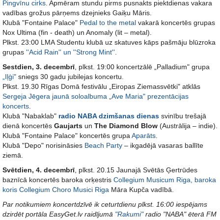
Pingvīnu cirks
. Apmēram stundu pirms pusnakts piektdienas vakara
vadības grožus pārņems dzejnieks Gaiķu Māris.
Klubā "Fontaine Palace"
Pedal to the metal
vakarā koncertēs grupas
Nox Ultima (fin - death) un Anomaly (lit – metal).
Plkst. 23:00 LMA Studentu klubā uz skatuves kāps pašmāju blūzroka
grupas
''Acid Rain'' un ''Strong Mint''
.
Sestdien, 3. decembrī
, plkst. 19:00 koncertzālē „Palladium" grupa
„Iļģi"
sniegs 30 gadu jubilejas koncertu.
Plkst. 19.30 Rīgas Domā festivālu „Eiropas Ziemassvētki" atklās
Sergeja Jēgera jaunā soloalbuma „Ave Maria" prezentācijas
koncerts
.
Klubā "Nabaklab"
radio NABA dzimšanas dienas
svinību trešajā
dienā koncertēs
Gaujarts
un
The Diamond Blow
(Austrālija – indie).
Klubā "Fontaine Palace" koncertēs grupa
Aparāts
.
Klubā "Depo" norisināsies
Beach Party
– ikgadējā vasaras ballīte
ziemā.
Svētdien, 4. decembrī
, plkst. 20.15 Jaunajā Svētās Ģertrūdes
baznīcā koncertēs baroka orķestris
Collegium Musicum Riga, baroka
koris Collegium Choro Musici Riga
Māra Kupča vadībā.
Par notikumiem koncertdzīvē ik ceturtdienu plkst. 16:00 iespējams
dzirdēt portāla EasyGet.lv raidījumā
"Rakumi"
radio "NABA" ēterā FM