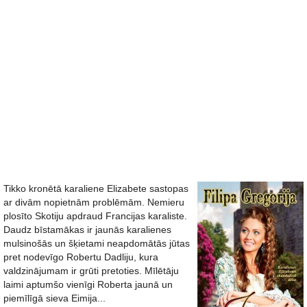
Tikko kronētā karaliene Elizabete sastopas
ar divām nopietnām problēmām. Nemieru
plosīto Skotiju apdraud Francijas karaliste.
Daudz bīstamākas ir jaunās karalienes
mulsinošās un šķietami neapdomātās jūtas
pret nodevīgo Robertu Dadliju, kura
valdzinājumam ir grūti pretoties. Mīlētāju
laimi aptumšo vienīgi Roberta jaunā un
piemīlīgā sieva Eimija...