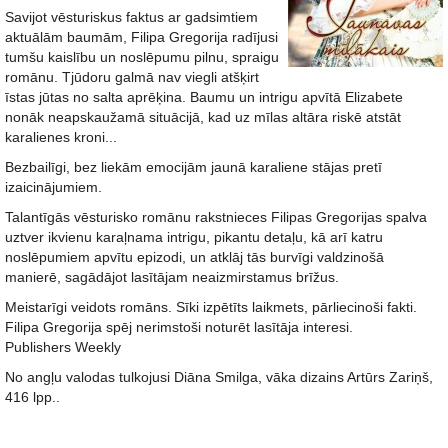
Savijot vēsturiskus faktus ar gadsimtiem
aktuālām baumām, Filipa Gregorija radījusi
tumšu kaislību un noslēpumu pilnu, spraigu
romānu. Tjūdoru galmā nav viegli atšķirt
īstas jūtas no salta aprēķina. Baumu un intrigu apvītā Elizabete
nonāk neapskaužamā situācijā, kad uz mīlas altāra riskē atstāt
karalienes kroni...
Bezbailīgi, bez liekām emocijām jaunā karaliene stājas pretī
izaicinājumiem.
Talantīgās vēsturisko romānu rakstnieces Filipas Gregorijas spalva
uztver ikvienu karaļnama intrigu, pikantu detaļu, kā arī katru
noslēpumiem apvītu epizodi, un atklāj tās burvīgi valdzinošā
manierē, sagādājot lasītājam neaizmirstamus brīžus.
Meistarīgi veidots romāns. Sīki izpētīts laikmets, pārliecinoši fakti.
Filipa Gregorija spēj nerimstoši noturēt lasītāja interesi.
Publishers Weekly
No angļu valodas tulkojusi Diāna Smilga, vāka dizains Artūrs Zariņš,
416 lpp..