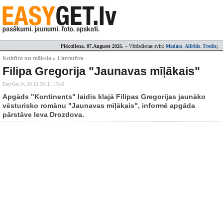
Piektdiena, 07.Augusts 2026.
» Vārdadienas svin:
Madars, Alfrēds, Fredis
;
Kultūra un māksla » Literatūra
Filipa Gregorija "Jaunavas mīļākais"
EasyGet.lv,
28.12.2011. 17:40
Apgāds "Kontinents" laidis klajā Filipas Gregorijas jaunāko
vēsturisko romānu "Jaunavas mīļākais", informē apgāda
pārstāve Ieva Drozdova.