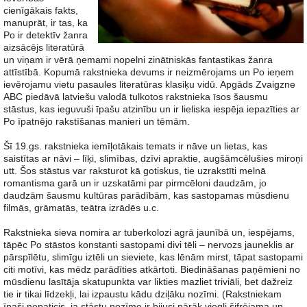
cienīgākais fakts,
manuprāt, ir tas, ka
Po ir detektīv žanra
aizsācējs literatūrā
un viņam ir vērā ņemami nopelni zinātniskās fantastikas žanra
attīstībā. Kopumā rakstnieka devums ir neizmērojams un Po ieņem
ievērojamu vietu pasaules literatūras klasiķu vidū. Apgāds Zvaigzne
ABC piedāvā latviešu valodā tulkotos rakstnieka īsos šausmu
stāstus, kas ieguvuši īpašu atzinību un ir lieliska iespēja iepazīties ar
Po īpatnējo rakstīšanas manieri un tēmām.
Šī 19.gs. rakstnieka iemīļotākais temats ir nāve un lietas, kas
saistītas ar nāvi – līķi, slimības, dzīvi apraktie, augšāmcēlušies miroņi
utt. Šos stāstus var raksturot kā gotiskus, tie uzrakstīti melnā
romantisma garā un ir uzskatāmi par pirmcēloni daudzām, jo
daudzām šausmu kultūras parādībām, kas sastopamas mūsdienu
filmās, grāmatās, teātra izrādēs u.c.
Rakstnieka sieva nomira ar tuberkolozi agrā jaunībā un, iespējams,
tāpēc Po stāstos konstanti sastopami divi tēli – nervozs jauneklis ar
pārspīlētu, slimīgu iztēli un sieviete, kas lēnām mirst, tāpat sastopami
citi motīvi, kas mēdz parādīties atkārtoti. Biedināšanas paņēmieni no
mūsdienu lasītāja skatupunkta var likties mazliet triviāli, bet dažreiz
tie ir tikai līdzekļi, lai izpaustu kādu dziļāku nozīmi. (Rakstniekam
īpaši nepaticis, ja stāstu nozīme ir bijusi pārāk viegli šifrējama un