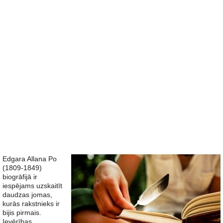
Edgara Allana Po
(1809-1849)
biogrāfijā ir
iespējams uzskaitīt
daudzas jomas,
kurās rakstnieks ir
bijis pirmais.
Ievērības