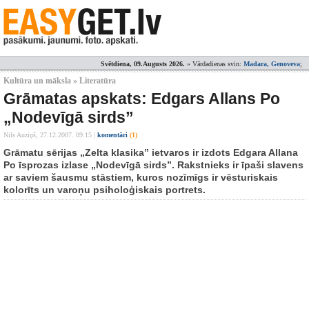
Svētdiena, 09.Augusts 2026.
» Vārdadienas svin:
Madara, Genoveva
;
Kultūra un māksla » Literatūra
Grāmatas apskats: Edgars Allans Po
„Nodevīgā sirds”
Nils Auziņš,
27.12.2007. 09:15
|
komentāri
(1)
Grāmatu sērijas „Zelta klasika” ietvaros ir izdots Edgara Allana
Po īsprozas izlase „Nodevīgā sirds”. Rakstnieks ir īpaši slavens
ar saviem šausmu stāstiem, kuros nozīmīgs ir vēsturiskais
kolorīts un varoņu psiholoģiskais portrets.