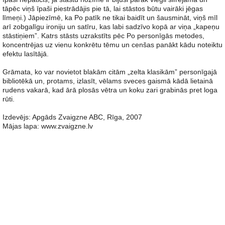
tāpēc viņš īpaši piestrādājis pie tā, lai stāstos būtu vairāki jēgas
līmeņi.) Jāpiezīmē, ka Po patīk ne tikai baidīt un šausmināt, viņš mīl
arī zobgalīgu ironiju un satīru, kas labi sadzīvo kopā ar viņa „kapeņu
stāstiņiem”. Katrs stāsts uzrakstīts pēc Po personīgās metodes,
koncentrējas uz vienu konkrētu tēmu un cenšas panākt kādu noteiktu
efektu lasītājā.
Grāmata, ko var novietot blakām citām „zelta klasikām” personīgajā
bibliotēkā un, protams, izlasīt, vēlams sveces gaismā kādā lietainā
rudens vakarā, kad ārā plosās vētra un koku zari grabinās pret loga
rūti.
Izdevējs: Apgāds Zvaigzne ABC, Rīga, 2007
Mājas lapa: www.zvaigzne.lv