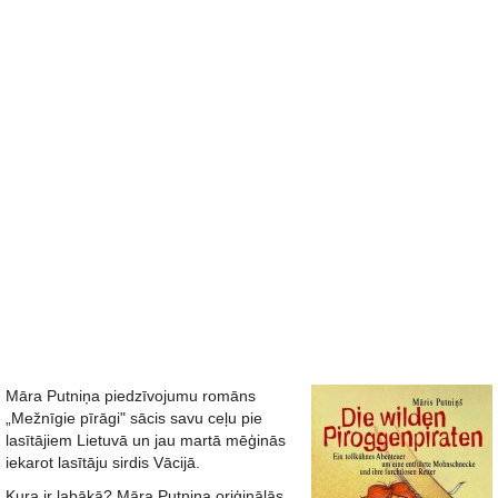
Māra Putniņa piedzīvojumu romāns
„Mežnīgie pīrāgi" sācis savu ceļu pie
lasītājiem Lietuvā un jau martā mēģinās
iekarot lasītāju sirdis Vācijā.
Kura ir labākā? Māra Putniņa oriģinālās