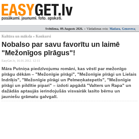
Svētdiena, 09.Augusts 2026.
» Vārdadienas svin:
Madara, Genoveva
;
Kultūra un māksla » Konkursi
Nobalso par savu favorītu un laimē
"Mežonīgos pīrāgus"!
EasyGet.lv,
16.01.2012. 12:11
Māra Putniņa piedzīvojumu romāni, kas vēstī par mežonīgo
pīrāgu dēkām – "Mežonīgie pīrāgi", "Mežonīgie pīrāgi un Lielais
Indriķis", "Mežonīgie pīrāgi un Pelmeņkatepetls", "Mežonīgie
pīrāgi un pildītie pipari" – izdoti apgādā "Valters un Rapa" un
dažādās aptaujās ierindojušās visvairāk lasīto bērnu un
jauniešu grāmatu galvgalī.