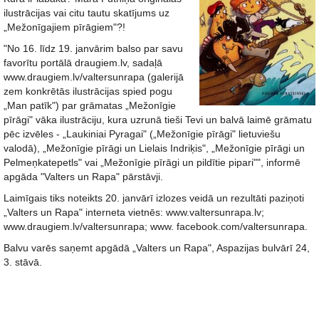
ilustrācijas vai citu tautu skatījums uz
„Mežonīgajiem pīrāgiem"?!
"No 16. līdz 19. janvārim balso par savu
favorītu portālā draugiem.lv, sadaļā
www.draugiem.lv/valtersunrapa (galerijā
zem konkrētās ilustrācijas spied pogu
„Man patīk") par grāmatas „Mežonīgie
pīrāgi" vāka ilustrāciju, kura uzrunā tieši Tevi un balvā laimē grāmatu
pēc izvēles - „Laukiniai Pyragai" („Mežonīgie pīrāgi" lietuviešu
valodā), „Mežonīgie pīrāgi un Lielais Indriķis", „Mežonīgie pīrāgi un
Pelmeņkatepetls" vai „Mežonīgie pīrāgi un pildītie pipari"", informē
apgāda "Valters un Rapa" pārstāvji.
Laimīgais tiks noteikts 20. janvārī izlozes veidā un rezultāti paziņoti
„Valters un Rapa" interneta vietnēs: www.valtersunrapa.lv;
www.draugiem.lv/valtersunrapa; www. facebook.com/valtersunrapa.
Balvu varēs saņemt apgādā „Valters un Rapa", Aspazijas bulvārī 24,
3. stāvā.