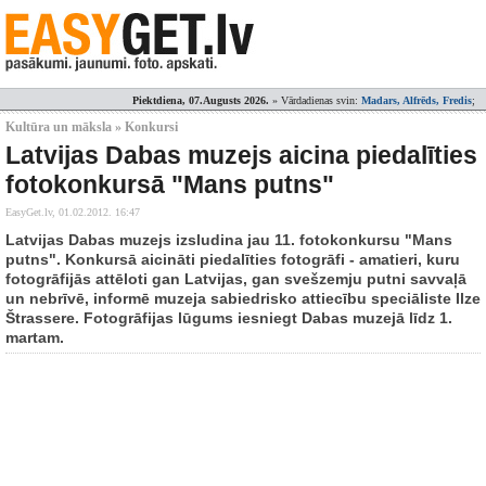
Piektdiena, 07.Augusts 2026.
» Vārdadienas svin:
Madars, Alfrēds, Fredis
;
Kultūra un māksla » Konkursi
Latvijas Dabas muzejs aicina piedalīties
fotokonkursā "Mans putns"
EasyGet.lv,
01.02.2012. 16:47
Latvijas Dabas muzejs izsludina jau 11. fotokonkursu "Mans
putns". Konkursā aicināti piedalīties fotogrāfi - amatieri, kuru
fotogrāfijās attēloti gan Latvijas, gan svešzemju putni savvaļā
un nebrīvē, informē muzeja sabiedrisko attiecību speciāliste Ilze
Štrassere. Fotogrāfijas lūgums iesniegt Dabas muzejā līdz 1.
martam.