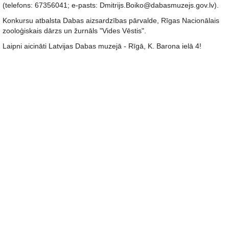
(telefons: 67356041; e-pasts: Dmitrijs.Boiko@dabasmuzejs.gov.lv).
Konkursu atbalsta Dabas aizsardzības pārvalde, Rīgas Nacionālais
zooloģiskais dārzs un žurnāls "Vides Vēstis".
Laipni aicināti Latvijas Dabas muzejā - Rīgā, K. Barona ielā 4!