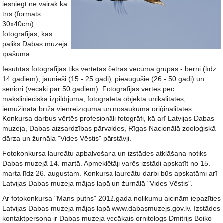
iesniegt ne vairāk kā
trīs (formāts
30x40cm)
fotogrāfijas, kas
paliks Dabas muzeja
īpašumā.
Iesūtītās fotogrāfijas tiks vērtētas četrās vecuma grupās - bērni (līdz
14 gadiem), jaunieši (15 - 25 gadi), pieaugušie (26 - 50 gadi) un
seniori (vecāki par 50 gadiem). Fotogrāfijas vērtēs pēc
mākslinieciskā izpildījuma, fotografētā objekta unikalitātes,
iemūžinātā brīža vienreizīguma un nosaukuma oriģinalitātes.
Konkursa darbus vērtēs profesionāli fotogrāfi, kā arī Latvijas Dabas
muzeja, Dabas aizsardzības pārvaldes, Rīgas Nacionālā zooloģiskā
dārza un žurnāla "Vides Vēstis" pārstāvji.
Fotokonkursa laureātu apbalvošana un izstādes atklāšana notiks
Dabas muzejā 14. martā. Apmeklētāji varēs izstādi apskatīt no 15.
marta līdz 26. augustam. Konkursa laureātu darbi būs apskatāmi arī
Latvijas Dabas muzeja mājas lapā un žurnālā "Vides Vēstis".
Ar fotokonkursa "Mans putns" 2012.gada nolikumu aicinām iepazīties
Latvijas Dabas muzeja mājas lapā www.dabasmuzejs.gov.lv. Izstādes
kontaktpersona ir Dabas muzeja vecākais ornitologs Dmitrijs Boiko