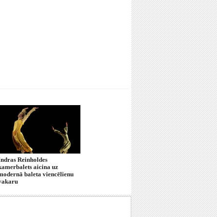
Indras Reinholdes
kamerbalets aicina uz
modernā baleta viencēlienu
vakaru