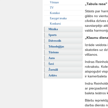
Vēsture
„Tabula rasa
TV
Stāsts par harm
Komiksi
glābs no vientu
Easyget iesaka
cilvēka dzīves
Konkursi
savstarpējo at
Mūzika
valda harmonij
Sports
„Klaunu dien
Dzīvesstils
Izrāde veidota 
Tehnoloģijas
skatoties uz dz
Tūrisms
vilšanos.
Auto
Indras Reinhol
Šovi
rokrakstu. Kole
Žurnāli
atspoguļot visp
Arhīvs
ir kamerbaleta
Indra Reinholde
ar piecpadsmit
baleta teātros 
Biļešu iepriekš
darba dienās no