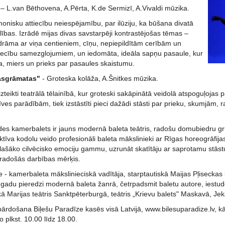
"
– L.van Bēthovena, A.Pērta, K.de Sermizī, A.Vivaldi mūzika.
onisku attiecību neiespējamību, par ilūziju, ka būšana divatā
lības. Izrādē mijas divas savstarpēji kontrastējošas tēmas –
 drāma ar viņa centieniem, cīņu, nepiepildītām cerībām un
tiecību samezglojumiem, un iedomāta, ideāla sapņu pasaule, kur
a, miers un prieks par pasaules skaistumu.
asgrāmatas"
- Groteska kolāža, A.Šnitkes mūzika.
izteikti teatrālā tēlainībā, kur groteski sakāpinātā veidolā atspoguļojas 
īves parādībām, tiek izstāstīti pieci dažādi stāsti par prieku, skumjām,
des kamerbalets ir jauns modernā baleta teātris, radošu domubiedru g
ktīva kodolu veido profesionāli baleta mākslinieki ar Rīgas horeogrāfija
lašāko cilvēcisko emociju gammu, uzrunāt skatītāju ar saprotamu stāstu
 radošās darbības mērķis.
 - kamerbaleta mākslinieciskā vadītāja, starptautiskā Maijas Pļiseckas
 gadu pieredzi modernā baleta žanrā, četrpadsmit baletu autore, iestu
kā Marijas teātris Sanktpēterburgā, teātris „Krievu balets" Maskavā, Jeka
pārdošana Biļešu Paradīze kasēs visā Latvijā, www.bilesuparadize.lv, kā
 plkst. 10.00 līdz 18.00.