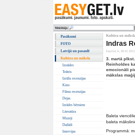
Meklētājs:
Kultūra un māksla
Pasākumi
Indras R
FOTO
Latvijā un pasaulē
EasyGet.lv,
08.02.2012
Kultūra un māksla
3. martā plkst
Reinholdes ka
Izstādes
emocionāli pi
Teātris
mākslas maģij
Izrāžu recenzijas
Kino
Filmu recenzijas
Dejas
Izrādes bērniem
Literatūra
Baleta viencēli
Muzeji
baleta mākslini
Dažādi
Programmā: mod
Intervijas