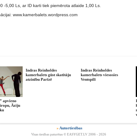
0 -5,00 Ls, ar ID karti tiek piemērota atlaide 1,00 Ls.
mācijai: www.kamerbalets.wordpress.com
Indras Reinholdes
Indras Reinholdes
kamerbalets gūst skatītāju
kamerbalets viesosies
atzinību Parīzē
Ventspilī
” apvieno
iropu, Āziju
iku
»
Autortiesības
Visas tiesības paturētas © EASYGET.LV 2006 - 2026