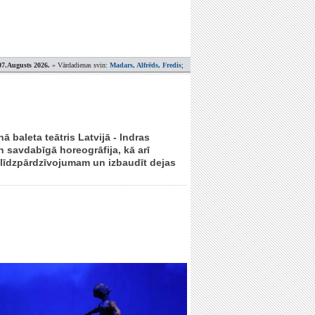
07.Augusts 2026.
» Vārdadienas svin:
Madars, Alfrēds, Fredis
;
 baleta teātris Latvijā - Indras
 savdabīgā horeogrāfija, kā arī
s līdzpārdzīvojumam un izbaudīt dejas