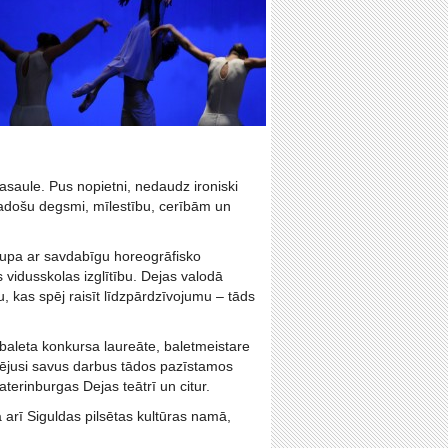
pasaule. Pus nopietni, nedaudz ironiski
 radošu degsmi, mīlestību, cerībām un
rupa ar savdabīgu horeogrāfisko
s vidusskolas izglītību. Dejas valodā
, kas spēj raisīt līdzpārdzīvojumu – tāds
 baleta konkursa laureāte, baletmeistare
dējusi savus darbus tādos pazīstamos
terinburgas Dejas teātrī un citur.
 arī Siguldas pilsētas kultūras namā,