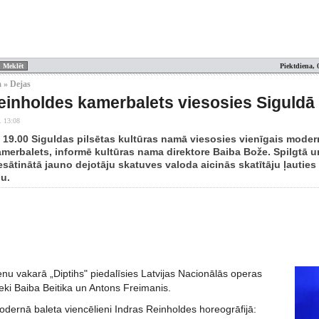
Piektdiena, 
 » Dejas
einholdes kamerbalets viesosies Siguldā
. 13:08
. 19.00 Siguldas pilsētas kultūras namā viesosies vienīgais modernā
merbalets, informē kultūras nama direktore Baiba Bože. Spilgtā un
esātinātā jauno dejotāju skatuves valoda aicinās skatītāju ļautie
u.
enu vakarā „Diptihs" piedalīsies Latvijas Nacionālās operas
eki Baiba Beitika un Antons Freimanis.
ernā baleta viencēlieni Indras Reinholdes horeogrāfijā: