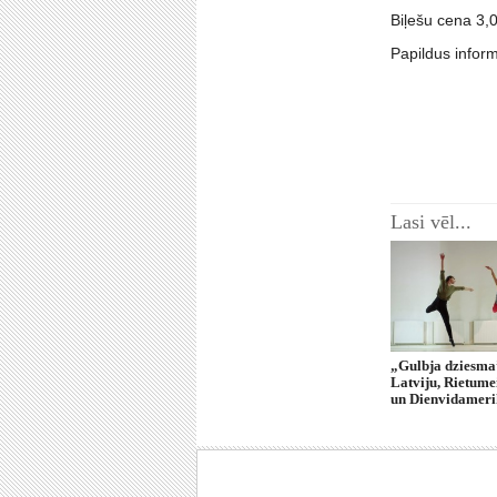
Biļešu cena 3,0
Papildus infor
Lasi vēl...
„Gulbja dziesma
Latviju, Rietume
un Dienvidamer