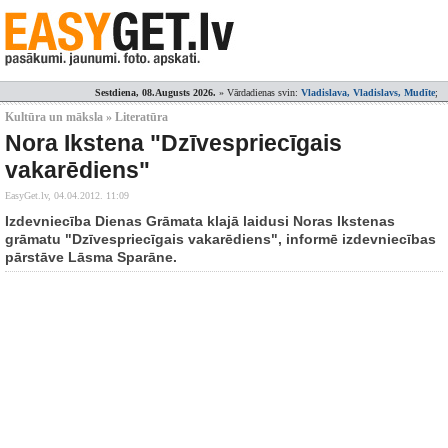
Sestdiena, 08.Augusts 2026.
» Vārdadienas svin:
Vladislava, Vladislavs, Mudīte
;
Kultūra un māksla » Literatūra
Nora Ikstena "Dzīvespriecīgais
vakarēdiens"
EasyGet.lv,
04.04.2012. 11:09
Izdevniecība Dienas Grāmata klajā laidusi Noras Ikstenas
grāmatu "Dzīvespriecīgais vakarēdiens", informē izdevniecības
pārstāve Lāsma Sparāne.