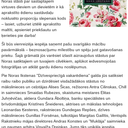
Noras stāsti par sastaptajiem
virtuves dieviem un dievietēm ir kā
aprakstīto ēdienu sastāvdaļu
noklusēto proporciju slepenais kods
– lasiet, uzburiet iztēlē aprakstīto
maltīti, apsieniet priekšautu un
ķerieties pie darba!
Šī būs vienreizēja iespēja saņemt pašu svarīgāko mācību
pavārmākslā – beznosacījumu mīlestību un spēju just gatavošanas
prieku. Šajā grāmatā jūs varēsiet izlasīt aizraujošus stāstus par
Noras satiktajiem un tuvajiem cilvēkiem, aplūkot iedvesmojošas
fotogrāfijas un atklāt gardu ēdienu noslēpumus.
Pie Noras Ikstenas "Dzīvespriecīgā vakarēdiena" galda jūs satiksiet
raibu raibo publiku un dzirdēsiet visdažādākos stāstus no
mākslinieces un ceļotājas Alises Šicas, režisores Antra Cilinskas, Chill
in saimnieces Smaidas Rubezes, skaistuma meistares Elitas
Juhņēvičas, aktiera Gundara Āboltiņa, banku speciālistes un
brīvdomātājas Kristīnes Šneideres, aktrises un mākslas tehnoloģes
Leonardas Ķesteres, rakstnieces Gundegas Repšes, dzīves
mākslinieces Gunillas Forsēnas, tulkotājas Margitas Gailītis, Ventspils
Rakstnieku mājas direktores Andras Konstes un "Muklāja" saimnieka
un gaumes arbitra Visvalža Dreiskas. Jums tiks unikāla iespēja