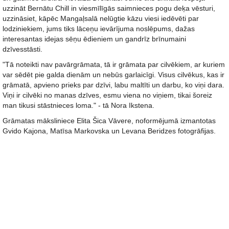
uzzināt Bernātu Chill in viesmīlīgās saimnieces pogu deķa vēsturi,
uzzināsiet, kāpēc Mangaļsalā nelūgtie kāzu viesi iedēvēti par
lodziniekiem, jums tiks lāceņu ievārījuma noslēpums, dažas
interesantas idejas sēņu ēdieniem un gandrīz brīnumaini
dzīvesstāsti.
"Tā noteikti nav pavārgrāmata, tā ir grāmata par cilvēkiem, ar kuriem
var sēdēt pie galda dienām un nebūs garlaicīgi. Visus cilvēkus, kas ir
grāmatā, apvieno prieks par dzīvi, labu maltīti un darbu, ko viņi dara.
Viņi ir cilvēki no manas dzīves, esmu viena no viņiem, tikai šoreiz
man tikusi stāstnieces loma." - tā Nora Ikstena.
Grāmatas māksliniece Elita Šica Vāvere, noformējumā izmantotas
Gvido Kajona, Matīsa Markovska un Levana Beridzes fotogrāfijas.