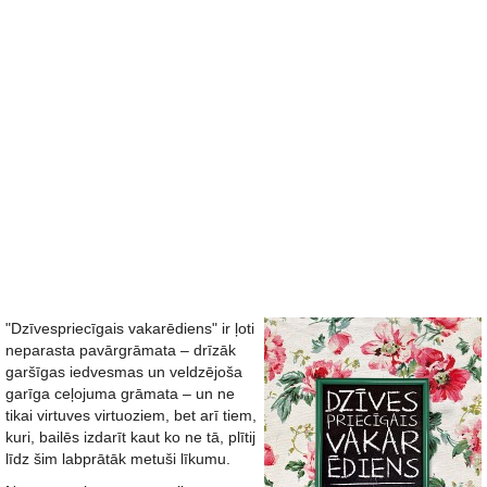
"Dzīvespriecīgais vakarēdiens" ir ļoti
neparasta pavārgrāmata – drīzāk
garšīgas iedvesmas un veldzējoša
garīga ceļojuma grāmata – un ne
tikai virtuves virtuoziem, bet arī tiem,
kuri, bailēs izdarīt kaut ko ne tā, plītij
līdz šim labprātāk metuši līkumu.