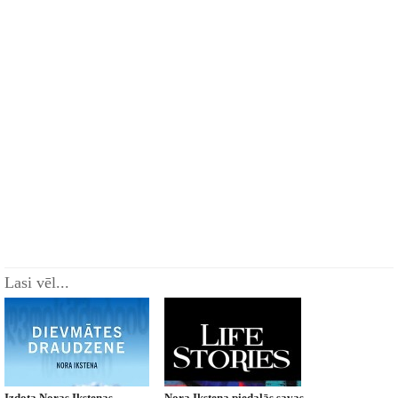
Lasi vēl...
Izdota Noras Ikstenas
Nora Ikstena piedalās savas