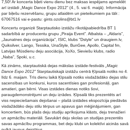
7,50! Ar koncerta biļeti vienu dienu bez maksas iespējams apmeklēt
arī izstādi „Magic Dance Expo 2012" (4., 5. vai 6. maijā). Informācija
par biļešu rezervēšanu, grupu atlaidēm un pieteikumiem pa tālr.:
67067516 vai e-pastu: gints.ozolins@bt1.lv
Koncertu organizē Starptautisko izstāžu rīkotājsabiedrība BT 1
sadarbībā ar producentu grupu „Piraija Event". Atbalsta – „Aldaris",
„Jaunatnes deju organizācija", ISIC, klubs "Dstyle" un draugiem.lv,
Quiksilver, Lango, Tessika, UnaStyle, BunGee, Apollo, Capital fm,
Latvijas Mūsdienu deju asociācija, XoXo, Sieviešu klubs, radio
„Naba", Spoki, u.c.
Kā zināms, starptautiskā dejas mākslas izstāde-festivāls
„Magic
Dance Expo 2012"
Starptautiskajā izstāžu centrā Ķīpsalā notiks no 4.
līdz 6. maijam. Trīs dienu laikā Ķīpsalā notiks visdažādāko dejas stilu
sacensības un konkursi, kuros sacentīsies gan profesionāļi, gan
amatieri, gan bērni. Visas izstādes dienas notiks šovi,
paraugdemonstrējumi un deju izrādes. Ķīpsalā tiks prezentēts arī
viss nepieciešamais dejošanai – plašā izstādes ekspozīcija piedāvās
visdažādāko deju stilu tērpus un apavus gan mēģinājumiem, gan
koncertiem, būs plašs deju studiju aprīkojuma klāsts, deju trenažieri
un apmācību materiāli. Savukārt deju skolas un studijas prezentēs
savas apmācību programmas, bet deju klubi un kolektīvi aicinās savā
pulkā jaunus dejotājus.