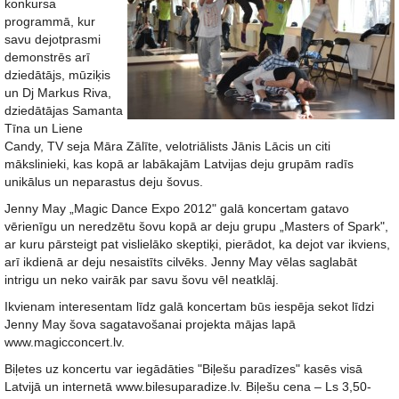
konkursa
programmā, kur
savu dejotprasmi
demonstrēs arī
dziedātājs, mūziķis
un Dj Markus Riva,
dziedātājas Samanta
Tīna un Liene
Candy, TV seja Māra Zālīte, velotriālists Jānis Lācis un citi
mākslinieki, kas kopā ar labākajām Latvijas deju grupām radīs
unikālus un neparastus deju šovus.
Jenny May „Magic Dance Expo 2012" galā koncertam gatavo
vērienīgu un neredzētu šovu kopā ar deju grupu „Masters of Spark",
ar kuru pārsteigt pat vislielāko skeptiķi, pierādot, ka dejot var ikviens,
arī ikdienā ar deju nesaistīts cilvēks. Jenny May vēlas saglabāt
intrigu un neko vairāk par savu šovu vēl neatklāj.
Ikvienam interesentam līdz galā koncertam būs iespēja sekot līdzi
Jenny May šova sagatavošanai projekta mājas lapā
www.magicconcert.lv.
Biļetes uz koncertu var iegādāties "Biļešu paradīzes" kasēs visā
Latvijā un internetā www.bilesuparadize.lv. Biļešu cena – Ls 3,50-