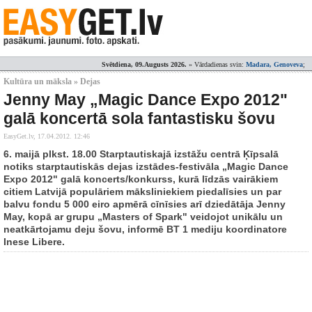
Svētdiena, 09.Augusts 2026.
» Vārdadienas svin:
Madara, Genoveva
;
Kultūra un māksla » Dejas
Jenny May „Magic Dance Expo 2012"
galā koncertā sola fantastisku šovu
EasyGet.lv,
17.04.2012. 12:46
6. maijā plkst. 18.00 Starptautiskajā izstāžu centrā Ķīpsalā
notiks starptautiskās dejas izstādes-festivāla „Magic Dance
Expo 2012" galā koncerts/konkurss, kurā līdzās vairākiem
citiem Latvijā populāriem māksliniekiem piedalīsies un par
balvu fondu 5 000 eiro apmērā cīnīsies arī dziedātāja Jenny
May, kopā ar grupu „Masters of Spark" veidojot unikālu un
neatkārtojamu deju šovu, informē BT 1 mediju koordinatore
Inese Libere.