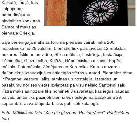
Kalkutā, Indijā, kas
kalpoja par
pamudinājumu
piedalīties konkursā
Santorīni mākslas
biennālē Grieķijā.
Šajā vērienīgajā mākslas forumā piedalās vairāk nekā 200
mākslinieku no 25 valstīm. Biennālē tiek pārstāvētas 12 mākslas
nozares: Īsfilmas un video, Stikla māksla, Ilustrācija, Instalācija,
Tēlniecība, Glezniecība, Kolāža, Rūpnieciskais dizains, Papīra
māksla, Fotomāksla, Zīmējums un Keramika. Katras nozares
dalībniekus izraudzījušies attiecīgās sfēras kuratori. Biennāles tēma
ir Pagātne, vēsture, laiks, atmiņas un nostaļģija. Izstādes un
pasākumu norises vietas izvietotas pa visu nelielo Santorīni salu.
Katrā mākslas nozarē tiks nominēti 3 uzvarētāji, kas iegūs naudas
balvas, un tie tiks paziņoti biennāles noslēguma pasākumā 29.
septembrī. Uzvarētāju darbi tiks publicēti katalogā.
Foto: Mākliniece Dita Lūse pie gleznas "Restaurācija". Publicitātes
foto