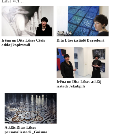
Lasi vēl...
Irēna un Dita Lūses Cēsīs
Dita Lūse izstādē Barselonā
atklāj kopizstādi
Irēna un Dita Lūses atklāj
izstādi Jēkabpilī
Atklās Ditas Lūses
personālizstādi „Gaisma"