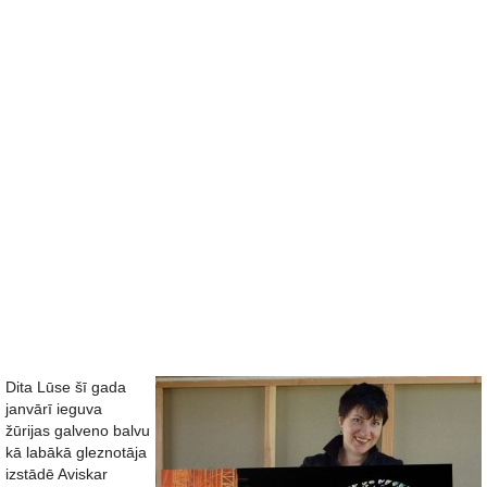
Dita Lūse šī gada
janvārī ieguva
žūrijas galveno balvu
kā labākā gleznotāja
izstādē Aviskar