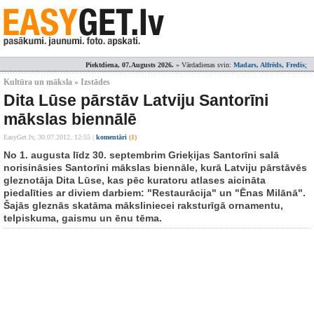
Piektdiena, 07.Augusts 2026.
» Vārdadienas svin:
Madars, Alfrēds, Fredis
;
Kultūra un māksla » Izstādes
Dita Lūse pārstāv Latviju Santorīni
mākslas biennālē
EasyGet.lv,
30.07.2012. 12:55
|
komentāri
(1)
No 1. augusta līdz 30. septembrim Grieķijas Santorīni salā
norisināsies Santorīni mākslas biennāle, kurā Latviju pārstāvēs
gleznotāja Dita Lūse, kas pēc kuratoru atlases aicināta
piedalīties ar diviem darbiem: "Restaurācija" un "Ēnas Milānā".
Šajās gleznās skatāma māksliniecei raksturīgā ornamentu,
telpiskuma, gaismu un ēnu tēma.