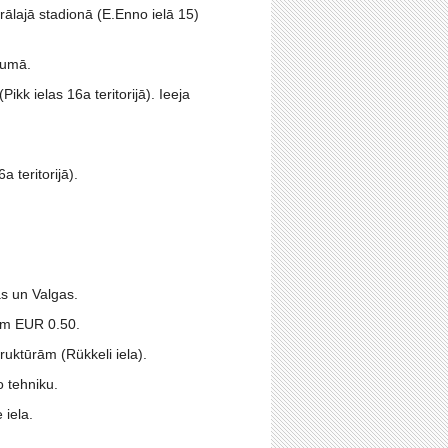
rālajā stadionā (E.Enno ielā 15)
jumā.
kk ielas 16a teritorijā). Ieeja
a teritorijā).
as un Valgas.
iem EUR 0.50.
ruktūrām (Rükkeli iela).
o tehniku.
 iela.