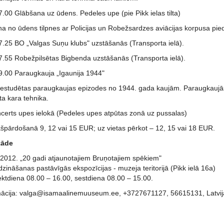
7.00 Glābšana uz ūdens. Pedeles upe (pie Pikk ielas tilta)
na no ūdens tilpnes ar Policijas un Robežsardzes aviācijas korpusa pie
17.25 BO „Valgas Suņu klubs" uzstāšanās (Transporta ielā).
17.55 Robežpilsētas Bigbenda uzstāšanās (Transporta ielā).
19.00 Paraugkauja „Igaunija 1944"
i iestudētas paraugkaujas epizodes no 1944. gada kaujām. Paraugkaujās 
ta kara tehnika.
ncerts upes ielokā (Pedeles upes atpūtas zonā uz pussalas)
ekšpārdošanā 9, 12 vai 15 EUR; uz vietas pērkot – 12, 15 vai 18 EUR.
tāde
.2012. „20 gadi atjaunotajiem Bruņotajiem spēkiem"
dzināšanas pastāvīgās ekspozīcijas - muzeja teritorijā (Pikk ielā 16a)
ektdiena 08.00 – 16.00, sestdiena 08.00 – 15.00.
mācija: valga@isamaalinemuuseum.ee, +3727671127, 56615131, Latvijas