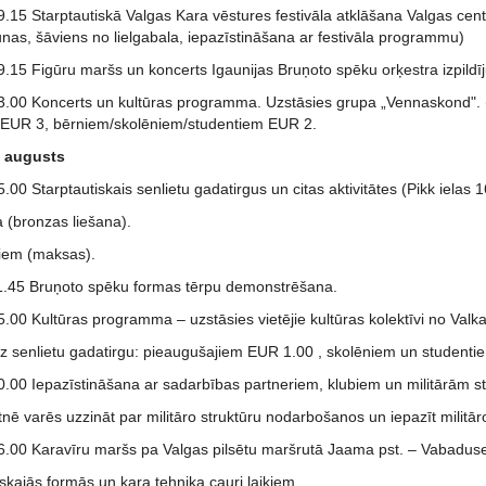
9.15 Starptautiskā Valgas Kara vēstures festivāla atklāšana Valgas cent
nas, šāviens no lielgabala, iepazīstināšana ar festivāla programmu)
9.15 Figūru maršs un koncerts Igaunijas Bruņoto spēku orķestra izpildī
3.00 Koncerts un kultūras programma. Uzstāsies grupa „Vennaskond". (Pi
 EUR 3, bērniem/skolēniem/studentiem EUR 2.
. augusts
.00 Starptautiskais senlietu gadatirgus un citas aktivitātes (Pikk ielas 16
 (bronzas liešana).
niem (maksas).
11.45 Bruņoto spēku formas tērpu demonstrēšana.
5.00 Kultūras programma – uzstāsies vietējie kultūras kolektīvi no Valk
z senlietu gadatirgu: pieaugušajiem EUR 1.00 , skolēniem un student
0.00 Iepazīstināšana ar sadarbības partneriem, klubiem un militārām st
ē varēs uzzināt par militāro struktūru nodarbošanos un iepazīt militār
16.00 Karavīru maršs pa Valgas pilsētu maršrutā Jaama pst. – Vabaduse
iskajās formās un kara tehnika cauri laikiem.