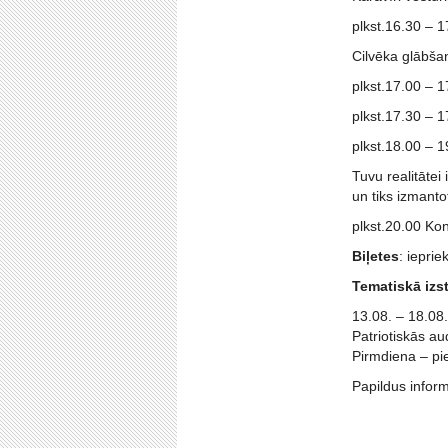
plkst.16.30 – 1
Cilvēka glābša
plkst.17.00 – 
plkst.17.30 – 
plkst.18.00 – 
Tuvu realitāte
un tiks izmanto
plkst.20.00 Ko
Biļetes
: iepri
Tematiskā izs
13.08. – 18.08
Patriotiskās au
Pirmdiena – pi
Papildus infor