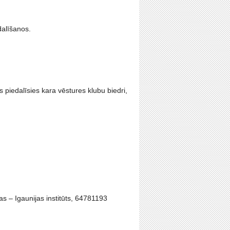
dalīšanos.
piedalīsies kara vēstures klubu biedri,
 – Igaunijas institūts, 64781193