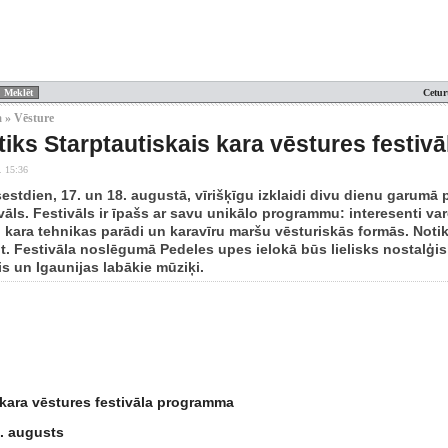
Cetur
 » Vēsture
tiks Starptautiskais kara vēstures festivā
. 15:36
estdien, 17. un 18. augustā, vīrišķīgu izklaidi divu dienu garumā
vāls. Festivāls ir īpašs ar savu unikālo programmu: interesenti va
 kara tehnikas parādi un karavīru maršu vēsturiskās formās. Notiks
ot. Festivāla noslēgumā Pedeles upes ielokā būs lielisks nostalģi
s un Igaunijas labākie mūziķi.
 kara vēstures festivāla programma
7. augusts