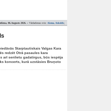
tdiena, 06.Augusts 2026.
» Vārdadienas svin:
Aisma, Askolds
;
ls
 piedāvās Starptautiskais Valgas Kara
rēs redzēt Otrā pasaules kara
 arī senlietu gadatirgus, būs iespēja
sks koncerts, kurā uzstāsies Bruņoto