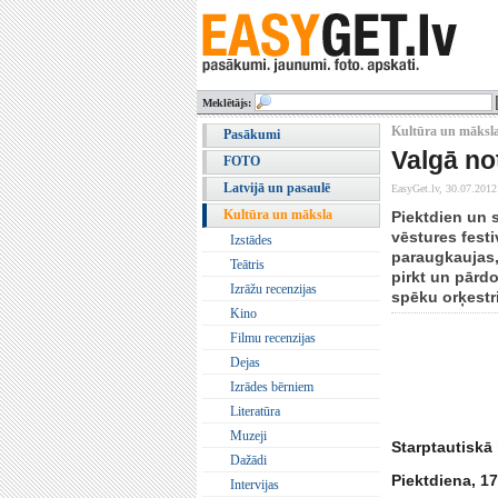
Meklētājs:
Kultūra un māksla
Pasākumi
Valgā no
FOTO
Latvijā un pasaulē
EasyGet.lv,
30.07.2012
Kultūra un māksla
Piektdien un s
vēstures festi
Izstādes
paraugkaujas,
Teātris
pirkt un pārd
Izrāžu recenzijas
spēku orķestri
Kino
Filmu recenzijas
Dejas
Izrādes bērniem
Literatūra
Muzeji
Starptautiskā
Dažādi
Piektdiena, 1
Intervijas