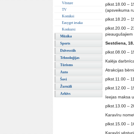
Vēsture
plkst.18.00 – 1
TV
(apsveikuma ru
Komiksi
plkst.18.20 – 1
Easyget iesaka
plkst.20.00 – 2
Konkursi
pieaugušajiem
Mūzika
Sestdiena, 18
Sports
Dzīvesstils
plkst.08.00 – 15
Tehnoloģijas
Kalēja darbnīca
Tūrisms
Atrakcijas bēr
Auto
plkst.11.00 – 
Šovi
Žurnāli
plkst.12.00 – 1
Arhīvs
Ieejas maksa u
plkst.13.00 – 2
Karavīru nometn
plkst.15.00 – 
Karavīri vēstur