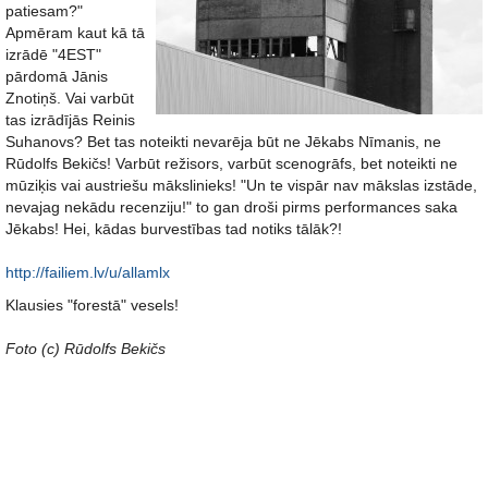
patiesam?"
Apmēram kaut kā tā
izrādē "4EST"
pārdomā Jānis
Znotiņš. Vai varbūt
tas izrādījās Reinis
Suhanovs? Bet tas noteikti nevarēja būt ne Jēkabs Nīmanis, ne
Rūdolfs Bekičs! Varbūt režisors, varbūt scenogrāfs, bet noteikti ne
mūziķis vai austriešu mākslinieks! "Un te vispār nav mākslas izstāde,
nevajag nekādu recenziju!" to gan droši pirms performances saka
Jēkabs! Hei, kādas burvestības tad notiks tālāk?!
http://failiem.lv/u/allamlx
Klausies "forestā" vesels!
Foto (c) Rūdolfs Bekičs