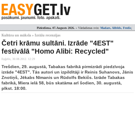
Piektdiena, 07.Augusts 2026.
» Vārdadienas svin:
Madars, Alfrēds, Fredis
;
Kultūra un māksla » Izrāžu recenzijas
Četri krāmu sultāni. Izrāde "4EST"
festivālā "Homo Alibi: Recycled"
Eņģelis,
30.08.2012. 12:29
Trešdien, 29. augustā, Tabakas fabrikā pirmizrādi piedzīvoja
izrāde "4EST". Tās autori un izpildītāji ir Reinis Suhanovs, Jānis
Znotiņš, Jēkabs Nīmanis un Rūdolfs Bekičs. Izrāde Tabakas
fabrikā, Miera ielā 58, būs skatāma arī šodien, 30. augustā,
plkst. 18:00.