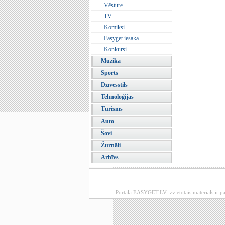
Vēsture
TV
Komiksi
Easyget iesaka
Konkursi
Mūzika
Sports
Dzīvesstils
Tehnoloģijas
Tūrisms
Auto
Šovi
Žurnāli
Arhīvs
Portālā EASYGET.LV izvietotais materiāls ir pā