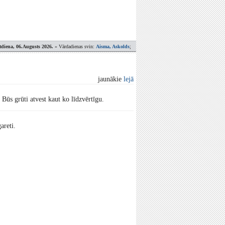
tdiena, 06.Augusts 2026.
» Vārdadienas svin:
Aisma, Askolds
;
jaunākie
lejā
ūs grūti atvest kaut ko līdzvērtīgu.
areti.