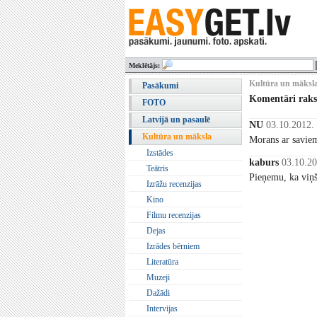
Meklētājs:
Kultūra un māksla 
Pasākumi
Komentāri rak
FOTO
Latvijā un pasaulē
NU
03.10.2012.
Kultūra un māksla
Morans ar saviem
Izstādes
kaburs
03.10.20
Teātris
Pieņemu, ka viņš 
Izrāžu recenzijas
Kino
Filmu recenzijas
Dejas
Izrādes bērniem
Literatūra
Muzeji
Dažādi
Intervijas