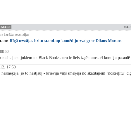
Cetur
» Izrāžu recenzijas
stam:
Rīgā uzstājas britu stand-up komēdiju zvaigzne Dilans Morans
 00:53
 melnajiem jokiem un Black Books auru ir liels izņēmums arī komiķu pasaulē. B
12. 17:50
nesmēķēja, jo to neatļauj - krievijā viņš smēķēja no skatītājiem "nostreļītu" cig