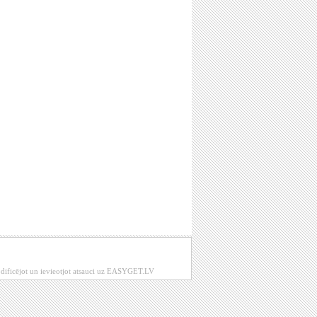
modificējot un ievieotjot atsauci uz EASYGET.LV