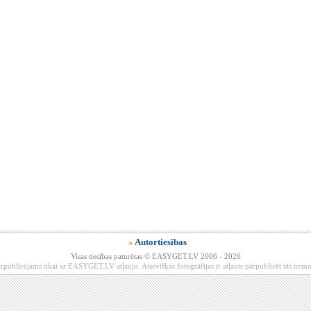
»
Autortiesības
Visas tiesības paturētas © EASYGET.LV 2006 - 2026
rpublicējams tikai ar EASYGET.LV atļauju. Atsevišķas fotogrāfijas ir atļauts pārpublicēt tās ne