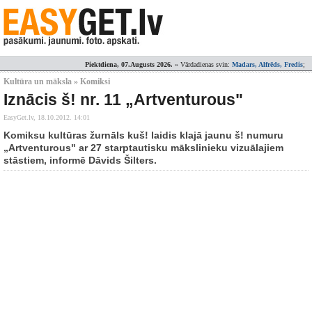
Piektdiena, 07.Augusts 2026.
» Vārdadienas svin:
Madars, Alfrēds, Fredis
;
Kultūra un māksla » Komiksi
Iznācis š! nr. 11 „Artventurous"
EasyGet.lv,
18.10.2012. 14:01
Komiksu kultūras žurnāls kuš! laidis klajā jaunu š! numuru
„Artventurous" ar 27 starptautisku mākslinieku vizuālajiem
stāstiem, informē Dāvids Šilters.