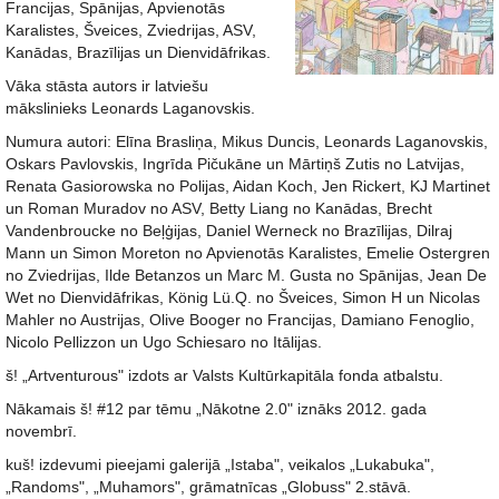
Francijas, Spānijas, Apvienotās
Karalistes, Šveices, Zviedrijas, ASV,
Kanādas, Brazīlijas un Dienvidāfrikas.
Vāka stāsta autors ir latviešu
mākslinieks Leonards Laganovskis.
Numura autori: Elīna Brasliņa, Mikus Duncis, Leonards Laganovskis,
Oskars Pavlovskis, Ingrīda Pičukāne un Mārtiņš Zutis no Latvijas,
Renata Gasiorowska no Polijas, Aidan Koch, Jen Rickert, KJ Martinet
un Roman Muradov no ASV, Betty Liang no Kanādas, Brecht
Vandenbroucke no Beļģijas, Daniel Werneck no Brazīlijas, Dilraj
Mann un Simon Moreton no Apvienotās Karalistes, Emelie Ostergren
no Zviedrijas, Ilde Betanzos un Marc M. Gusta no Spānijas, Jean De
Wet no Dienvidāfrikas, König Lü.Q. no Šveices, Simon H un Nicolas
Mahler no Austrijas, Olive Booger no Francijas, Damiano Fenoglio,
Nicolo Pellizzon un Ugo Schiesaro no Itālijas.
š! „Artventurous" izdots ar Valsts Kultūrkapitāla fonda atbalstu.
Nākamais š! #12 par tēmu „Nākotne 2.0" iznāks 2012. gada
novembrī.
kuš! izdevumi pieejami galerijā „Istaba", veikalos „Lukabuka",
„Randoms", „Muhamors", grāmatnīcas „Globuss" 2.stāvā.