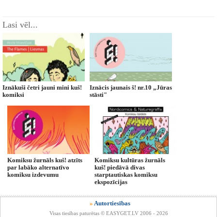
Lasi vēl...
Iznākuši četri jauni mini kuš!
Iznācis jaunais š! nr.10 „Jūras
komiksi
stāsti"
Komiksu žurnāls kuš! atzīts
Komiksu kultūras žurnāls
par labāko alternatīvo
kuš! piedāvā divas
komiksu izdevumu
starptautiskas komiksu
ekspozīcijas
»
Autortiesības
Visas tiesības paturētas © EASYGET.LV 2006 - 2026