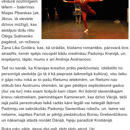
vēsturē nozīmīgiem
tēliem – balerīnas
Maijas Pļiseskas (ak,
Jēzus, tā sieviete
dzīvos mūžīgi), kas
atstājusi dziļu rētu
Oļega Suļimenko
pagātnē, un režisora
Žana Lika Godāra, kas, kā izrādās, būdams romantiķis, pārsvarā ticis
atraidīts, tomēr spējis
nocopēt
kādu medmāsu Padomju Krievijā, un,
iespējams, tāpēc mums ir arī Andrejs Andrianovs.
Tad nu sanāk, ka Krievijas kreatīvo prātu piedzīvotais, izklāstīts no
personīgā viedokļa (jo tā it kā pieprasa laikmetīgā kultūra), visu laiku
ir gājis roku rokā ar to pašu Rietumu ietekmēm, un Rietumi nav
iztikuši bez Austrumu vēsmām, lai gan pēdējos septiņdesmit gadus
(šur vai tur) mēs esam ticējuši kam citam. Arī šobrīd slavenākajam
krievu rakstniekam, pieminētajam Kamineram, kas dzīvo Vācijā, tieši
tajā pašā perestroikas laikā radās kāre legāli vai nelegāli šķērsot
Padomju vai sabrūkošās Padomju Savienības robežu, un, laime vai
nelaime, sapīties Parīzē ar pilnīgi piedzērušos Borisu Grebenščikovu
un nākamajā stāstā nonākt Dānijā, hipiju paradīzē Kristiānijā.
Roka roku silda, desai divi gali, tāds tādu atrod. Un