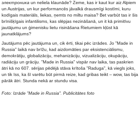
электроника
un neliela klaunāde? Zeme, kas ir kaut kur aiz Alpiem
un Austrijas, un kur performancēs jāvalkā drausmīgi kostīmi, kuru
kodīgais materiāls, liekas, ņemts no miltu maisa? Bet varbūt tas ir šis
brīnišķīgais infantilisms, kas slēpjas nezināšanā, un it kā primitīvu
jautājumu un ģimenisku lietu risināšana Rietumiem kļūst kā
jaunatklājums?
Jautājums pēc jautājuma un, cik ērti, tikai pēc izrādes. Jo "Made in
Russia" laikā nav brīžu, kad aizdomāties par eksistenciālismu,
demokrātiju, globalizāciju, mehanizāciju, vizualizāciju, okupāciju,
radiāciju un grāciju. "Made in Russia" vispār nav laika, tas paskrien
ātri kā no 607. sērijas pēdējā stāva krītoša "Raduga", kā viegls joks,
un tik īss, ka šī varētu būt pirmā reize, kad gribas teikt – wow, tas bija
pārāk ātri. Stunda nekā ar stundu visa.
Foto: Izrāde "Made in Russia". Publicitātes foto