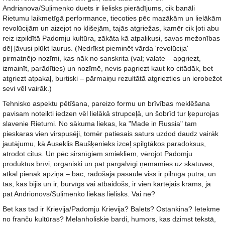
Andrianova/Suļimenko duets ir lielisks pierādījums, cik banāli
Rietumu laikmetīgā performance, tiecoties pēc mazākām un lielākām
revolūcijām un aizejot no klišejām, tajās atgriežas, kamēr cik ļoti abu
reiz izpildītā Padomju kultūra, zākāta kā atpalikusi, savas mežonības
dēļ ļāvusi plūkt laurus. (Nedrīkst pieminēt vārda 'revolūcija'
pirmatnējo nozīmi, kas nāk no sanskrita (val; valate – apgriezt,
izmainīt, parādīties) un nozīmē, nevis pagriezt kaut ko citādāk, bet
atgriezt atpakaļ, burtiski – pārmaiņu rezultātā atgriezties un ierobežot
sevi vēl vairāk.)
Tehnisko aspektu pētīšana, pareizo formu un brīvības meklēšana
pavisam noteikti iedzen vēl lielākā strupceļā, un šobrīd tur ķepurojas
slavenie Rietumi. No sākuma liekas, ka "Made in Russia" tam
pieskaras vien virspusēji, tomēr patiesais saturs uzdod daudz vairāk
jautājumu, kā Auseklis Baušķenieks izceļ spilgtākos paradoksus,
atrodot citus. Un pēc sirsnīgiem smiekliem, vērojot Padomju
produktus brīvi, organiski un pat pārgalvīgi ņemamies uz skatuves,
atkal pienāk apziņa – bāc, radošajā pasaulē viss ir pilnīgā putrā, un
tas, kas bijis un ir, burvīgs vai atbaidošs, ir vien kārtējais krāms, ja
pat Andrionovs/Suļimenko liekas lielisks. Vai ne?
Bet kas tad ir Krievija/Padomju Krievija? Balets? Ostankina? Ietekme
no franču kultūras? Melanholiskie bardi, humors, kas dzimst tekstā,