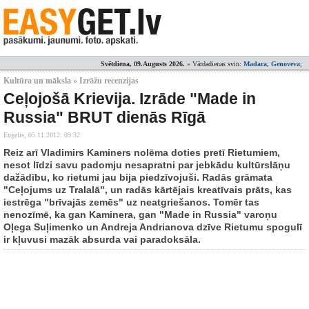
Svētdiena, 09.Augusts 2026.
» Vārdadienas svin:
Madara, Genoveva
;
Kultūra un māksla » Izrāžu recenzijas
Ceļojošā Krievija. Izrāde "Made in
Russia" BRUT dienās Rīgā
Eņģelis,
05.11.2012. 09:32
Reiz arī Vladimirs Kaminers nolēma doties pretī Rietumiem,
nesot līdzi savu padomju nesapratni par jebkādu kultūrslāņu
dažādību, ko rietumi jau bija piedzīvojuši. Radās grāmata
"Ceļojums uz Tralalā", un radās kārtējais kreatīvais prāts, kas
iestrēga "brīvajās zemēs" uz neatgriešanos. Tomēr tas
nenozīmē, ka gan Kaminera, gan "Made in Russia" varoņu
Oļega Suļimenko un Andreja Andrianova dzīve Rietumu spogulī
ir kļuvusi mazāk absurda vai paradoksāla.