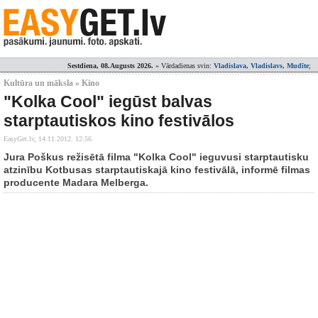
Sestdiena, 08.Augusts 2026.
» Vārdadienas svin:
Vladislava, Vladislavs, Mudīte
;
Kultūra un māksla » Kino
"Kolka Cool" iegūst balvas
starptautiskos kino festivālos
EasyGet.lv,
14.11.2012. 12:56
Jura Poškus režisētā filma "Kolka Cool" ieguvusi starptautisku
atzinību Kotbusas starptautiskajā kino festivālā, informē filmas
producente Madara Melberga.