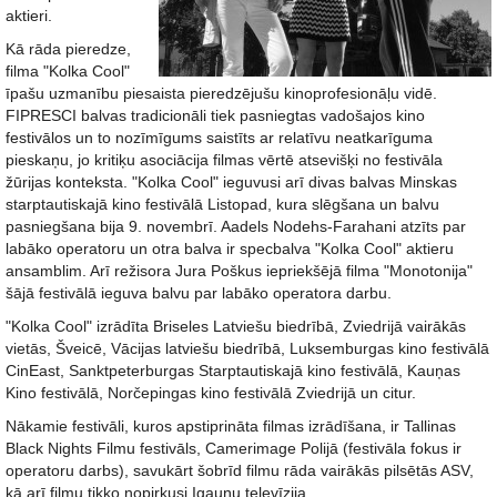
aktieri.
Kā rāda pieredze,
filma "Kolka Cool"
īpašu uzmanību piesaista pieredzējušu kinoprofesionāļu vidē.
FIPRESCI balvas tradicionāli tiek pasniegtas vadošajos kino
festivālos un to nozīmīgums saistīts ar relatīvu neatkarīguma
pieskaņu, jo kritiķu asociācija filmas vērtē atsevišķi no festivāla
žūrijas konteksta. "Kolka Cool" ieguvusi arī divas balvas Minskas
starptautiskajā kino festivālā Listopad, kura slēgšana un balvu
pasniegšana bija 9. novembrī. Aadels Nodehs-Farahani atzīts par
labāko operatoru un otra balva ir specbalva "Kolka Cool" aktieru
ansamblim. Arī režisora Jura Poškus iepriekšējā filma "Monotonija"
šājā festivālā ieguva balvu par labāko operatora darbu.
"Kolka Cool" izrādīta Briseles Latviešu biedrībā, Zviedrijā vairākās
vietās, Šveicē, Vācijas latviešu biedrībā, Luksemburgas kino festivālā
CinEast, Sanktpeterburgas Starptautiskajā kino festivālā, Kauņas
Kino festivālā, Norčepingas kino festivālā Zviedrijā un citur.
Nākamie festivāli, kuros apstiprināta filmas izrādīšana, ir Tallinas
Black Nights Filmu festivāls, Camerimage Polijā (festivāla fokus ir
operatoru darbs), savukārt šobrīd filmu rāda vairākās pilsētās ASV,
kā arī filmu tikko nopirkusi Igauņu televīzija.