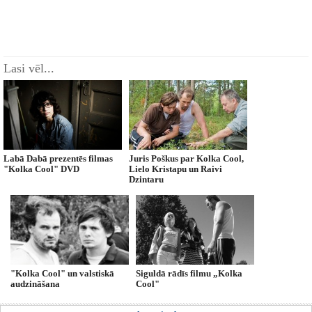
Lasi vēl...
Labā Dabā prezentēs filmas
Juris Poškus par Kolka Cool,
"Kolka Cool" DVD
Lielo Kristapu un Raivi
Dzintaru
"Kolka Cool" un valstiskā
Siguldā rādīs filmu „Kolka
audzināšana
Cool"