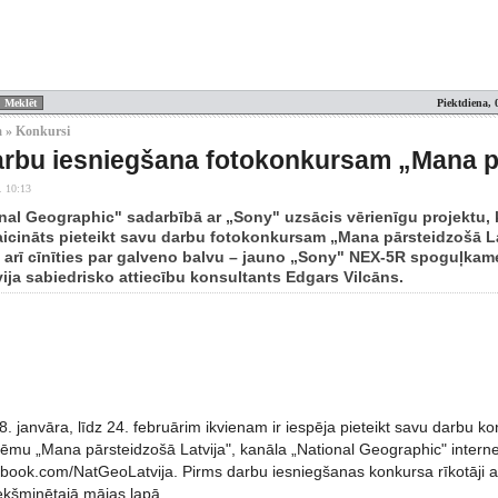
Piektdiena, 
a » Konkursi
rbu iesniegšana fotokonkursam „Mana pā
. 10:13
nal Geographic" sadarbībā ar „Sony" uzsācis vērienīgu projektu, k
 aicināts pieteikt savu darbu fotokonkursam „Mana pārsteidzošā La
ā arī cīnīties par galveno balvu – jauno „Sony" NEX-5R spoguļkam
ija sabiedrisko attiecību konsultants Edgars Vilcāns.
8. janvāra, līdz 24. februārim ikvienam ir iespēja pieteikt savu darbu
 tēmu „Mana pārsteidzošā Latvija", kanāla „National Geographic" interne
ebook.com/NatGeoLatvija. Pirms darbu iesniegšanas konkursa rīkotāji ai
ekšminētajā mājas lapā.