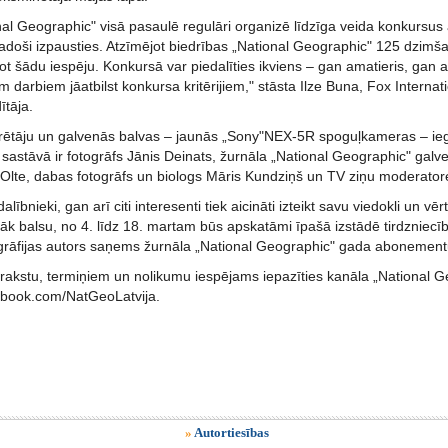
nal Geographic" visā pasaulē regulāri organizē līdzīga veida konkursus
radoši izpausties. Atzīmējot biedrības „National Geographic" 125 dzimš
ot šādu iespēju. Konkursā var piedalīties ikviens – gan amatieris, gan a
 darbiem jāatbilst konkursa kritērijiem," stāsta Ilze Buna, Fox Interna
ītāja.
ētāju un galvenās balvas – jaunās „Sony"NEX-5R spoguļkameras – ieg
 sastāvā ir fotogrāfs Jānis Deinats, žurnāla „National Geographic" galv
 Olte, dabas fotogrāfs un biologs Māris Kundziņš un TV ziņu moderatore
ībnieki, gan arī citi interesenti tiek aicināti izteikt savu viedokli un vēr
rāk balsu, no 4. līdz 18. martam būs apskatāmi īpašā izstādē tirdzniecīb
grāfijas autors saņems žurnāla „National Geographic" gada abonement
rakstu, termiņiem un nolikumu iespējams iepazīties kanāla „National Ge
ebook.com/NatGeoLatvija.
»
Autortiesības