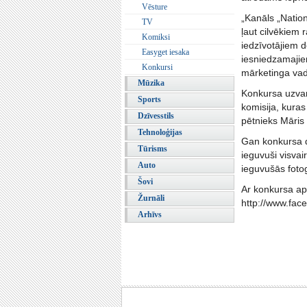
Vēsture
„Kanāls „Natio
TV
ļaut cilvēkiem 
Komiksi
iedzīvotājiem d
Easyget iesaka
iesniedzamajiem
Konkursi
mārketinga vad
Mūzika
Konkursa uzvar
Sports
komisija, kuras
Dzīvesstils
pētnieks Māris
Tehnoloģijas
Gan konkursa dal
Tūrisms
ieguvuši visvai
Auto
ieguvušās foto
Šovi
Ar konkursa ap
Žurnāli
http://www.fac
Arhīvs