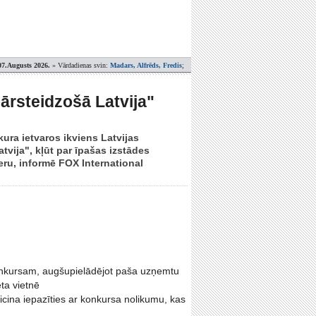
07.Augusts 2026.
» Vārdadienas svin:
Madars, Alfrēds, Fredis
;
rsteidzošā Latvija"
ura ietvaros ikviens Latvijas
tvija", kļūt par īpašas izstādes
eru, informē FOX International
 konkursam, augšupielādējot paša uzņemtu
ta vietnē
cina iepazīties ar konkursa nolikumu, kas