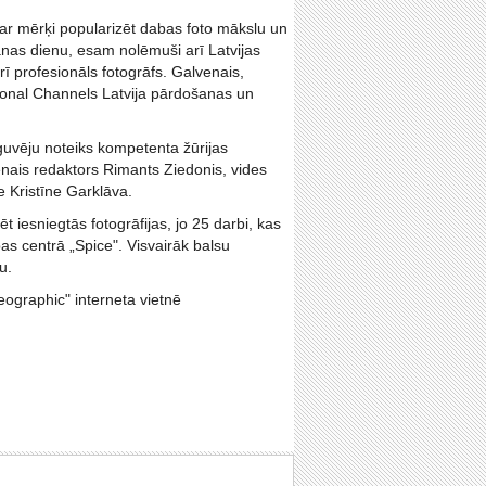
 ar mērķi popularizēt dabas foto mākslu un
anas dienu, esam nolēmuši arī Latvijas
rī profesionāls fotogrāfs. Galvenais,
tional Channels Latvija pārdošanas un
uvēju noteiks kompetenta žūrijas
enais redaktors Rimants Ziedonis, vides
 Kristīne Garklāva.
tēt iesniegtās fotogrāfijas, jo 25 darbi, kas
as centrā „Spice". Visvairāk balsu
u.
ographic" interneta vietnē