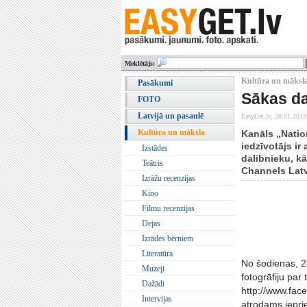
Meklētājs:
Kultūra un māksl
Pasākumi
Sākas da
FOTO
Latvijā un pasaulē
EasyGet.lv,
28.01.2013
Kultūra un māksla
Kanāls „Natio
iedzīvotājs ir
Izstādes
dalībnieku, k
Teātris
Channels Latv
Izrāžu recenzijas
Kino
Filmu recenzijas
Dejas
Izrādes bērniem
Literatūra
No šodienas, 2
Muzeji
fotogrāfiju par
Dažādi
http://www.fac
Intervijas
atrodams iepri