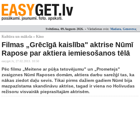
Svētdiena, 09.Augusts 2026.
» Vārdadienas svin:
Madara, Genoveva
;
Kultūra un māksla » Kino
Filmas „Grēcīgā kaislība" aktrise Nūmī
Rapose par aktiera iemiesošanos tēlā
easyget.lv,
27.02.2013. 10:50
Pēc filmu „Meitene ar pūķa tetovējumu" un „Prometejs"
zvaigznes Nūmī Raposes domām, aktiera darbu sarežģī tas, ka
nākas ziedot daļu sevis. Tikai pirms dažiem gadiem Nūmī bija
mazpazīstama skandināvu aktrise, tagad ir viena no Holivudas
režisoru visvairāk pieprasītajām aktrisēm.