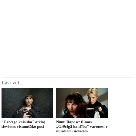
Lasi vēl...
"Grēcīgā kaislība" atklāj
Nūmī Rapose: filmas
sievietes vistumšāko pusi
„Grēcīgā kaislība" varones ir
mūsdienu sievietes