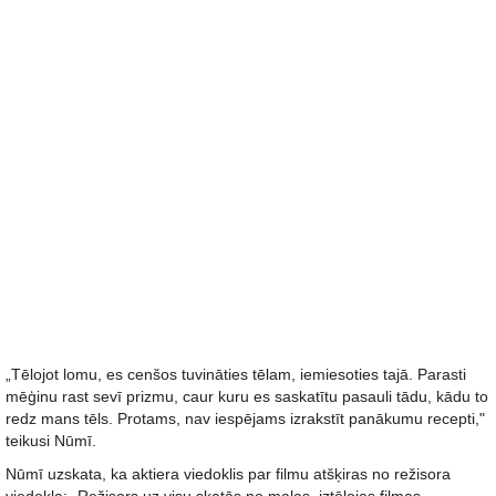
„Tēlojot lomu, es cenšos tuvināties tēlam, iemiesoties tajā. Parasti
mēģinu rast sevī prizmu, caur kuru es saskatītu pasauli tādu, kādu to
redz mans tēls. Protams, nav iespējams izrakstīt panākumu recepti,"
teikusi Nūmī.
Nūmī uzskata, ka aktiera viedoklis par filmu atšķiras no režisora