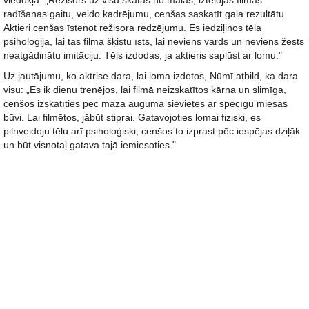
viedokļa: „Režisors uz visu skatās no malas, iztēlojas filmas
radīšanas gaitu, veido kadrējumu, cenšas saskatīt gala rezultātu.
Aktieri cenšas īstenot režisora redzējumu. Es iedziļinos tēla
psiholoģijā, lai tas filmā šķistu īsts, lai neviens vārds un neviens žests
neatgādinātu imitāciju. Tēls izdodas, ja aktieris saplūst ar lomu."
Uz jautājumu, ko aktrise dara, lai loma izdotos, Nūmī atbild, ka dara
visu: „Es ik dienu trenējos, lai filmā neizskatītos kārna un slimīga,
cenšos izskatīties pēc maza auguma sievietes ar spēcīgu miesas
būvi. Lai filmētos, jābūt stiprai. Gatavojoties lomai fiziski, es
pilnveidoju tēlu arī psiholoģiski, cenšos to izprast pēc iespējas dziļāk
un būt visnotaļ gatava tajā iemiesoties."