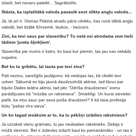
izlasīt, bet nevaru pateikt... Sagrābstīts.
Stāsta, ka izplatītākā valoda pasaulē esot slikta angļu valoda...
Jā, tā arī ir. Vismaz Pekinā atradu pāris cilvēku, kas runā sliktā angļu
valodā, bet dziļāk Ķīnzemē, laukos, - bezcers.
Zini, ka tevi sauc par slavenību? Tu netā esi atrodama zem tieši
tādiem 'jumta šķirkļiem'.
Slavenība pie mums ir katrs, ko kaut kur piemin, tas jau nav nekāds
nopelns.
Bet ko tu gribētu, lai tauta par tevi zina?
Pati nezinu, sarežģīts jautājums: kā veidojas tas, kā cilvēki tevi
uztver. Sākumā es biju jaunā daudzsološā aktrise, tad kļuvu par
bijušo Dailes teātra aktrisi, tad pēc "Ūdrīša draudzenes" esmu
parādījusies kā "mūziķe un rakstniece". Smieklīgi. Un kurai sievietei
patīk, ka viņu sauc par sava puiša draudzeni? It kā tava profesija
būtu "pašas vīra sieva".
Un ko tagad iesāksim ar to, ka tu pēkšņi izrādies rakstniece?
Ja uzraksti vienu grāmatu, tu jau neskaities rakstnieks. Debija ir
mūžā vienreiz. Bet ir izdevies izdarīt kaut ko pamanāmāku - un tas ir