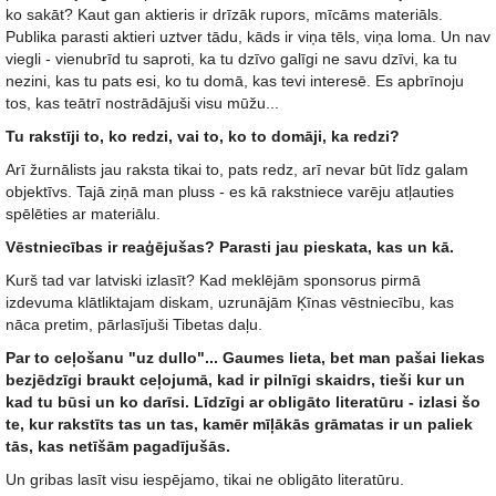
ko sakāt? Kaut gan aktieris ir drīzāk rupors, mīcāms materiāls.
Publika parasti aktieri uztver tādu, kāds ir viņa tēls, viņa loma. Un nav
viegli - vienubrīd tu saproti, ka tu dzīvo galīgi ne savu dzīvi, ka tu
nezini, kas tu pats esi, ko tu domā, kas tevi interesē. Es apbrīnoju
tos, kas teātrī nostrādājuši visu mūžu...
Tu rakstīji to, ko redzi, vai to, ko to domāji, ka redzi?
Arī žurnālists jau raksta tikai to, pats redz, arī nevar būt līdz galam
objektīvs. Tajā ziņā man pluss - es kā rakstniece varēju atļauties
spēlēties ar materiālu.
Vēstniecības ir reaģējušas? Parasti jau pieskata, kas un kā.
Kurš tad var latviski izlasīt? Kad meklējām sponsorus pirmā
izdevuma klātliktajam diskam, uzrunājām Ķīnas vēstniecību, kas
nāca pretim, pārlasījuši Tibetas daļu.
Par to ceļošanu "uz dullo"... Gaumes lieta, bet man pašai liekas
bezjēdzīgi braukt ceļojumā, kad ir pilnīgi skaidrs, tieši kur un
kad tu būsi un ko darīsi. Līdzīgi ar obligāto literatūru - izlasi šo
te, kur rakstīts tas un tas, kamēr mīļākās grāmatas ir un paliek
tās, kas netīšām pagadījušās.
Un gribas lasīt visu iespējamo, tikai ne obligāto literatūru.