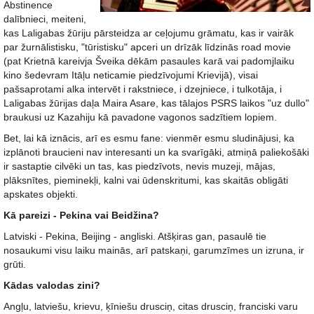
Abstinence
dalībnieci, meiteni,
kas Laligabas žūriju pārsteidza ar ceļojumu grāmatu, kas ir vairāk
par žurnālistisku, "tūristisku" apceri un drīzāk līdzinās road movie
(pat Krietnā kareivja Šveika dēkām pasaules karā vai padomjlaiku
kino šedevram Itāļu neticamie piedzīvojumi Krievijā), visai
pašsaprotami alka intervēt i rakstniece, i dzejniece, i tulkotāja, i
Laligabas žūrijas daļa Maira Asare, kas tālajos PSRS laikos "uz dullo"
braukusi uz Kazahiju kā pavadone vagonos sadzītiem lopiem.
Bet, lai kā iznācis, arī es esmu fane: vienmēr esmu sludinājusi, ka
izplānoti braucieni nav interesanti un ka svarīgāki, atmiņā paliekošāki
ir sastaptie cilvēki un tas, kas piedzīvots, nevis muzeji, mājas,
plāksnītes, pieminekļi, kalni vai ūdenskritumi, kas skaitās obligāti
apskates objekti.
Kā pareizi - Pekina vai Beidžina?
Latviski - Pekina, Beijing - angliski. Atšķiras gan, pasaulē tie
nosaukumi visu laiku mainās, arī patskaņi, garumzīmes un izruna, ir
grūti.
Kādas valodas zini?
Angļu, latviešu, krievu, ķīniešu drusciņ, citas drusciņ, franciski varu