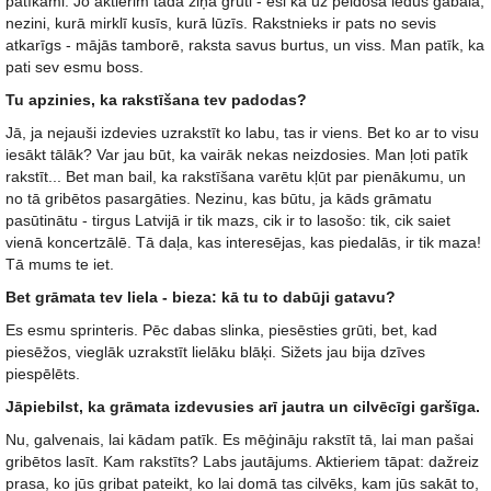
patīkami. Jo aktierim tādā ziņā grūti - esi kā uz peldoša ledus gabala,
nezini, kurā mirklī kusīs, kurā lūzīs. Rakstnieks ir pats no sevis
atkarīgs - mājās tamborē, raksta savus burtus, un viss. Man patīk, ka
pati sev esmu boss.
Tu apzinies, ka rakstīšana tev padodas?
Jā, ja nejauši izdevies uzrakstīt ko labu, tas ir viens. Bet ko ar to visu
iesākt tālāk? Var jau būt, ka vairāk nekas neizdosies. Man ļoti patīk
rakstīt... Bet man bail, ka rakstīšana varētu kļūt par pienākumu, un
no tā gribētos pasargāties. Nezinu, kas būtu, ja kāds grāmatu
pasūtinātu - tirgus Latvijā ir tik mazs, cik ir to lasošo: tik, cik saiet
vienā koncertzālē. Tā daļa, kas interesējas, kas piedalās, ir tik maza!
Tā mums te iet.
Bet grāmata tev liela - bieza: kā tu to dabūji gatavu?
Es esmu sprinteris. Pēc dabas slinka, piesēsties grūti, bet, kad
piesēžos, vieglāk uzrakstīt lielāku blāķi. Sižets jau bija dzīves
piespēlēts.
Jāpiebilst, ka grāmata izdevusies arī jautra un cilvēcīgi garšīga.
Nu, galvenais, lai kādam patīk. Es mēģināju rakstīt tā, lai man pašai
gribētos lasīt. Kam rakstīts? Labs jautājums. Aktieriem tāpat: dažreiz
prasa, ko jūs gribat pateikt, ko lai domā tas cilvēks, kam jūs sakāt to,