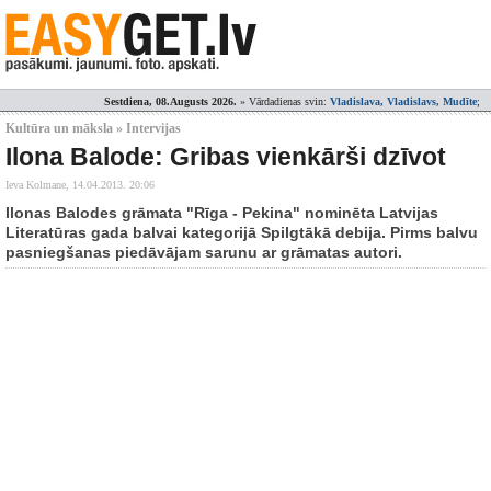
Sestdiena, 08.Augusts 2026.
» Vārdadienas svin:
Vladislava, Vladislavs, Mudīte
;
Kultūra un māksla » Intervijas
Ilona Balode: Gribas vienkārši dzīvot
Ieva Kolmane,
14.04.2013. 20:06
Ilonas Balodes grāmata "Rīga - Pekina" nominēta Latvijas
Literatūras gada balvai kategorijā Spilgtākā debija. Pirms balvu
pasniegšanas piedāvājam sarunu ar grāmatas autori.