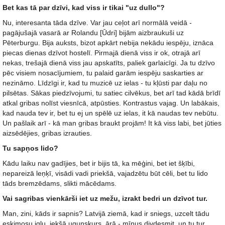
Bet kas tā par dzīvi, kad viss ir tikai "uz dullo"?
Nu, interesanta tāda dzīve. Var jau ceļot arī normālā veidā -
pagājušajā vasarā ar Rolandu [Ūdri] bijām aizbraukuši uz
Pēterburgu. Bija auksts, bizot apkārt nebija nekādu iespēju, iznāca
piecas dienas dzīvot hostelī. Pirmajā dienā viss ir ok, otrajā arī
nekas, trešajā dienā viss jau apskatīts, paliek garlaicīgi. Ja tu dzīvo
pēc visiem nosacījumiem, tu palaid garām iespēju saskarties ar
nezināmo. Līdzīgi ir, kad tu muzicē uz ielas - tu kļūsti par daļu no
pilsētas. Sākas piedzīvojumi, tu satiec cilvēkus, bet arī tad kādā brīdī
atkal gribas nolīst viesnīcā, atpūsties. Kontrastus vajag. Un labākais,
kad nauda tev ir, bet tu ej un spēlē uz ielas, it kā naudas tev nebūtu.
Un pašlaik arī - kā man gribas braukt projām! It kā viss labi, bet jūties
aizsēdējies, gribas izrauties.
Tu sapņos lido?
Kādu laiku nav gadījies, bet ir bijis tā, ka mēģini, bet iet šķībi,
nepareizā leņķī, visādi vadi priekšā, vajadzētu būt cēli, bet tu lido
tāds bremzēdams, slikti mācēdams.
Vai sagribas vienkārši iet uz mežu, izrakt bedri un dzīvot tur.
Man, zini, kāds ir sapnis? Latvijā ziemā, kad ir sniegs, uzcelt tādu
eskimosu iglu, iekšā ugunskurs, ārā - mīnus divdesmit, un tu tur