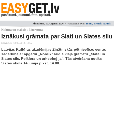
Pirmdiena, 10.Augusts 2026.
» Vārdadienas svin:
Inuta, Brencis, Audris
;
Kultūra un māksla » Literatūra
Iznākusi grāmata par Slati un Slates silu
Easyget.lv,
13.06.2013. 12:52
Latvijas Kultūras akadēmijas Zinātniskās pētniecības centrs
sadarbībā ar apgādu „Nordik” laidis klajā grāmatu „Slate un
Slates sils. Folklora un arheoloģija”. Tās atvēršana notiks
Slates skolā 14.jūnijā plkst. 14.00.