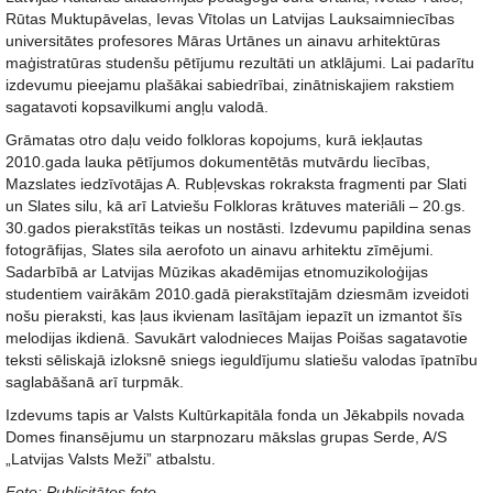
Rūtas Muktupāvelas, Ievas Vītolas un Latvijas Lauksaimniecības
universitātes profesores Māras Urtānes un ainavu arhitektūras
maģistratūras studenšu pētījumu rezultāti un atklājumi. Lai padarītu
izdevumu pieejamu plašākai sabiedrībai, zinātniskajiem rakstiem
sagatavoti kopsavilkumi angļu valodā.
Grāmatas otro daļu veido folkloras kopojums, kurā iekļautas
2010.gada lauka pētījumos dokumentētās mutvārdu liecības,
Mazslates iedzīvotājas A. Rubļevskas rokraksta fragmenti par Slati
un Slates silu, kā arī Latviešu Folkloras krātuves materiāli – 20.gs.
30.gados pierakstītās teikas un nostāsti. Izdevumu papildina senas
fotogrāfijas, Slates sila aerofoto un ainavu arhitektu zīmējumi.
Sadarbībā ar Latvijas Mūzikas akadēmijas etnomuzikoloģijas
studentiem vairākām 2010.gadā pierakstītajām dziesmām izveidoti
nošu pieraksti, kas ļaus ikvienam lasītājam iepazīt un izmantot šīs
melodijas ikdienā. Savukārt valodnieces Maijas Poišas sagatavotie
teksti sēliskajā izloksnē sniegs ieguldījumu slatiešu valodas īpatnību
saglabāšanā arī turpmāk.
Izdevums tapis ar Valsts Kultūrkapitāla fonda un Jēkabpils novada
Domes finansējumu un starpnozaru mākslas grupas Serde, A/S
„Latvijas Valsts Meži” atbalstu.
Foto: Publicitātes foto