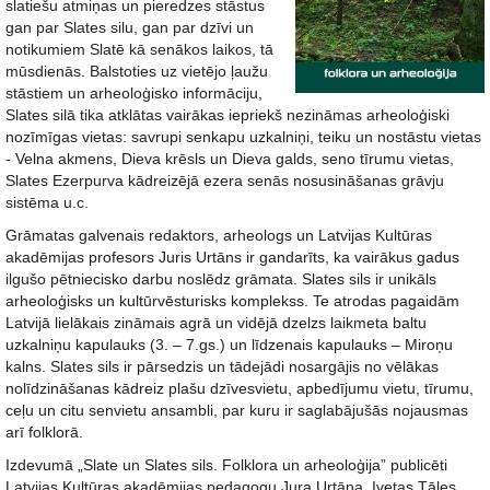
slatiešu atmiņas un pieredzes stāstus
gan par Slates silu, gan par dzīvi un
notikumiem Slatē kā senākos laikos, tā
mūsdienās. Balstoties uz vietējo ļaužu
stāstiem un arheoloģisko informāciju,
Slates silā tika atklātas vairākas iepriekš nezināmas arheoloģiski
nozīmīgas vietas: savrupi senkapu uzkalniņi, teiku un nostāstu vietas
- Velna akmens, Dieva krēsls un Dieva galds, seno tīrumu vietas,
Slates Ezerpurva kādreizējā ezera senās nosusināšanas grāvju
sistēma u.c.
Grāmatas galvenais redaktors, arheologs un Latvijas Kultūras
akadēmijas profesors Juris Urtāns ir gandarīts, ka vairākus gadus
ilgušo pētniecisko darbu noslēdz grāmata. Slates sils ir unikāls
arheoloģisks un kultūrvēsturisks komplekss. Te atrodas pagaidām
Latvijā lielākais zināmais agrā un vidējā dzelzs laikmeta baltu
uzkalniņu kapulauks (3. – 7.gs.) un līdzenais kapulauks – Miroņu
kalns. Slates sils ir pārsedzis un tādejādi nosargājis no vēlākas
nolīdzināšanas kādreiz plašu dzīvesvietu, apbedījumu vietu, tīrumu,
ceļu un citu senvietu ansambli, par kuru ir saglabājušās nojausmas
arī folklorā.
Izdevumā „Slate un Slates sils. Folklora un arheoloģija” publicēti
Latvijas Kultūras akadēmijas pedagogu Jura Urtāna, Ivetas Tāles,