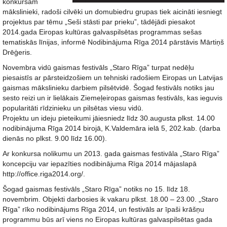
konkursam
mākslinieki, radoši cilvēki un domubiedru grupas tiek aicināti iesniegt
projektus par tēmu „Seši stāsti par prieku”, tādējādi piesakot
2014.gada Eiropas kultūras galvaspilsētas programmas sešas
tematiskās līnijas, informē Nodibinājuma Rīga 2014 pārstāvis Mārtiņš
Drēģeris.
Novembra vidū gaismas festivāls „Staro Rīga” turpat nedēļu
piesaistīs ar pārsteidzošiem un tehniski radošiem Eiropas un Latvijas
gaismas mākslinieku darbiem pilsētvidē. Šogad festivāls notiks jau
sesto reizi un ir lielākais Ziemeļeiropas gaismas festivāls, kas ieguvis
popularitāti rīdzinieku un pilsētas viesu vidū.
Projektu un ideju pieteikumi jāiesniedz līdz 30.augusta plkst. 14.00
nodibinājuma Rīga 2014 birojā, K.Valdemāra ielā 5, 202.kab. (darba
dienās no plkst. 9.00 līdz 16.00).
Ar konkursa nolikumu un 2013. gada gaismas festivāla „Staro Rīga”
koncepciju var iepazīties nodibinājuma Rīga 2014 mājaslapā
http://office.riga2014.org/.
Šogad gaismas festivāls „Staro Rīga” notiks no 15. līdz 18.
novembrim. Objekti darbosies ik vakaru plkst. 18.00 – 23.00. „Staro
Rīga” rīko nodibinājums Rīga 2014, un festivāls ar īpaši krāšņu
programmu būs arī viens no Eiropas kultūras galvaspilsētas gada