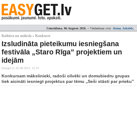
Ceturtdiena, 06.Augusts 2026.
» Vārdadienas svin:
Aisma, Askolds
;
Kultūra un māksla » Konkursi
Izsludināta pieteikumu iesniegšana
festivāla „Staro Rīga” projektiem un
idejām
Easyget.lv,
05.08.2013. 12:19
Konkursam mākslinieki, radoši cilvēki un domubiedru grupas
tiek aicināti iesniegt projektus par tēmu „Seši stāsti par prieku”