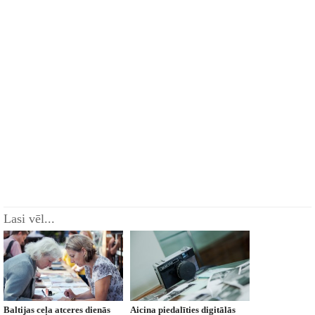
Lasi vēl...
Baltijas ceļa atceres dienās
Aicina piedalīties digitālās