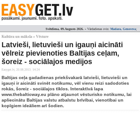
Svētdiena, 09.Augusts 2026.
» Vārdadienas svin:
Madara, Genoveva
;
Kultūra un māksla » Vēsture
Latvieši, lietuvieši un igauņi aicināti
vēlreiz pievienoties Baltijas ceļam,
šoreiz - sociālajos medijos
Easyget.lv,
20.08.2013. 14:24
Baltijas ceļa gadadienas priekšvakarā latvieši, lietuvieši un
igauņi ir aicināti svinēt notikumu, vēl vienu reizi sadodoties
rokās, šoreiz - sociālajos tīklos. Interaktīvā lapa
www.thebalticway.eu plāno atjaunot vēsturisko notikumu, lai
apliecinātu Baltijas valstu atbalstu brīvībai, vienotībai un
kopīgiem ideāliem arī šodien.