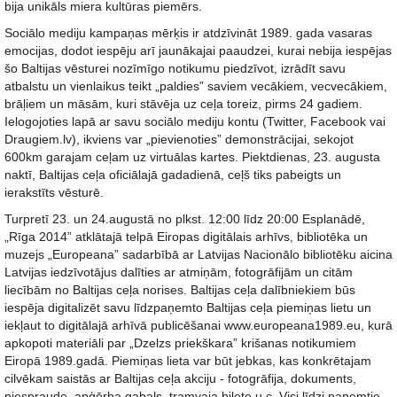
bija unikāls miera kultūras piemērs.
Sociālo mediju kampaņas mērķis ir atdzīvināt 1989. gada vasaras
emocijas, dodot iespēju arī jaunākajai paaudzei, kurai nebija iespējas
šo Baltijas vēsturei nozīmīgo notikumu piedzīvot, izrādīt savu
atbalstu un vienlaikus teikt „paldies” saviem vecākiem, vecvecākiem,
brāļiem un māsām, kuri stāvēja uz ceļa toreiz, pirms 24 gadiem.
Ielogojoties lapā ar savu sociālo mediju kontu (Twitter, Facebook vai
Draugiem.lv), ikviens var „pievienoties” demonstrācijai, sekojot
600km garajam ceļam uz virtuālas kartes. Piektdienas, 23. augusta
naktī, Baltijas ceļa oficiālajā gadadienā, ceļš tiks pabeigts un
ierakstīts vēsturē.
Turpretī 23. un 24.augustā no plkst. 12:00 līdz 20:00 Esplanādē,
„Rīga 2014” atklātajā telpā Eiropas digitālais arhīvs, bibliotēka un
muzejs „Europeana” sadarbībā ar Latvijas Nacionālo bibliotēku aicina
Latvijas iedzīvotājus dalīties ar atmiņām, fotogrāfijām un citām
liecībām no Baltijas ceļa norises. Baltijas ceļa dalībniekiem būs
iespēja digitalizēt savu līdzpaņemto Baltijas ceļa piemiņas lietu un
iekļaut to digitālajā arhīvā publicēšanai www.europeana1989.eu, kurā
apkopoti materiāli par „Dzelzs priekškara” krišanas notikumiem
Eiropā 1989.gadā. Piemiņas lieta var būt jebkas, kas konkrētajam
cilvēkam saistās ar Baltijas ceļa akciju - fotogrāfija, dokuments,
piespraude, apģērba gabals, tramvaja biļete u.c. Visi līdzi paņemtie