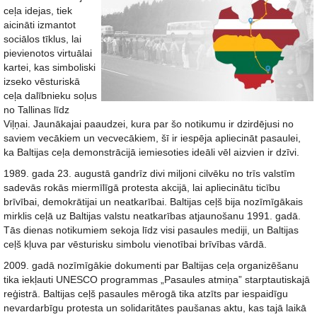
ceļa idejas, tiek
aicināti izmantot
sociālos tīklus, lai
pievienotos virtuālai
kartei, kas simboliski
izseko vēsturiskā
ceļa dalībnieku soļus
no Tallinas līdz
Viļņai. Jaunākajai paaudzei, kura par šo notikumu ir dzirdējusi no
saviem vecākiem un vecvecākiem, šī ir iespēja apliecināt pasaulei,
ka Baltijas ceļa demonstrācijā iemiesoties ideāli vēl aizvien ir dzīvi.
1989. gada 23. augustā gandrīz divi miljoni cilvēku no trīs valstīm
sadevās rokās miermīlīgā protesta akcijā, lai apliecinātu ticību
brīvībai, demokrātijai un neatkarībai. Baltijas ceļš bija nozīmīgākais
mirklis ceļā uz Baltijas valstu neatkarības atjaunošanu 1991. gadā.
Tās dienas notikumiem sekoja līdz visi pasaules mediji, un Baltijas
ceļš kļuva par vēsturisku simbolu vienotībai brīvības vārdā.
2009. gadā nozīmīgākie dokumenti par Baltijas ceļa organizēšanu
tika iekļauti UNESCO programmas „Pasaules atmiņa” starptautiskajā
reģistrā. Baltijas ceļš pasaules mērogā tika atzīts par iespaidīgu
nevardarbīgu protesta un solidaritātes paušanas aktu, kas tajā laikā