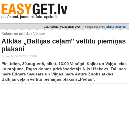
Ceturtdiena, 06.Augusts 2026.
» Vārdadienas svin:
Aisma, Askolds
;
Kultūra un māksla » Vēsture
Atklās „Baltijas ceļam” veltītu piemiņas
plāksni
Easyget.lv,
30.08.2013. 09:16
Piektdien, 30.augustā, plkst. 13.00 Vecrīgā, Kaļķu un Vaļņu ielas
krustojumā, Rīgas domes priekšsēdētājs Nils Ušakovs, Tallinas
mērs Edgars Savisārs un Viļņas mērs Artūrs Zuoks atklās
Baltijas ceļam veltītu piemiņas plāksni „Pēdas”.