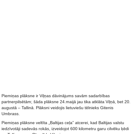
Piemiņas plāksne ir Viļņas dāvinājums savām sadarbības
partnerpilsētām; šāda plāksne 24.maijā jau tika atklāta Viļņā, bet 20.
augustā – Tallinā. Plāksni veidojis lietuviešu tēlnieks Gitenis
Umbrass.
Piemiņas plāksne veltīta „Baltijas ceļa” atcerei, kad Baltijas valstu
iedzīvotāji sadevās rokās, izveidojot 600 kilometru garu cilvēku ķēdi