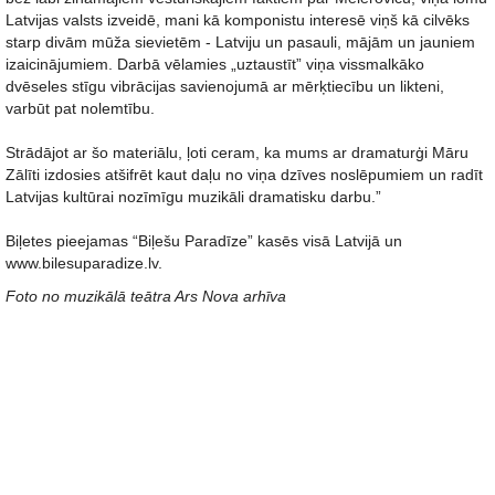
Latvijas valsts izveidē, mani kā komponistu interesē viņš kā cilvēks
starp divām mūža sievietēm - Latviju un pasauli, mājām un jauniem
izaicinājumiem. Darbā vēlamies „uztaustīt” viņa vissmalkāko
dvēseles stīgu vibrācijas savienojumā ar mērķtiecību un likteni,
varbūt pat nolemtību.
Strādājot ar šo materiālu, ļoti ceram, ka mums ar dramaturģi Māru
Zālīti izdosies atšifrēt kaut daļu no viņa dzīves noslēpumiem un radīt
Latvijas kultūrai nozīmīgu muzikāli dramatisku darbu.”
Biļetes pieejamas “Biļešu Paradīze” kasēs visā Latvijā un
www.bilesuparadize.lv.
Foto no muzikālā teātra Ars Nova arhīva