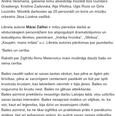
Andris Veismanis, galvenie lomu atveidotāji mūziklā būs Gundars
Grasbergs, Kristīne Zadovska, Aija Vītoliņa, Uģis Roze un Ģirts
Liuziniks. Mūziklā darbosies ap 20 personāži un koris un mūziķu
orķestris Jāņa Lūsēna vadībā.
Libreta autorei
Mārai Zālītei
ir milzu pieredze darbā ar
vēsturiskajiem personāžiem tos atspoguļojot dramatizējumos un
iestudējumu libretos, piemēram, „Indriķa hronika”, „Sfinksa”,
„Kaupēn, mans mīļais” u.c. Libreta autores pārdomas par jaundarbu:
“Bailes un cerība.
Rakstīt par Zigfrīdu Annu Meierovicu mani mudināja daudz baiļu un
viena cerība.
Bailes zaudēt saikni ar savas tautas vēsturi, kas pilna ar ilgām pēc
brīvības, pilna ar varonīgiem centieniem pastāvēt un būt par spīti
krustceļu krustam, kas latviešiem vienmēr ir bijis jānes. Bailes no
noguruma šo krustu nest. Bailes no gļēvas atteikšanās.
Bailes aizmirst priekšteču nesavtīgo darbu Latvijas labā, viņu uzticību
savas tautas interesēm. Bailes nesaprast maldus un vājības, to, ka
viņi, kaut arī leģendas, bija dzīvi un ievainojami cilvēki.
Bailes aizmirst, ka ne tikai izglītība un praktiskais prāts ir panākumu
atslēga, bet arī iedvesmas spārni, ko audzē savas zemes mīlestība.