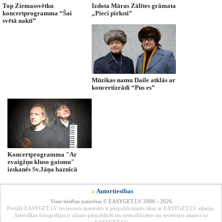
Top Ziemassvētku
Izdota Māras Zālītes grāmata
koncertprogramma “Šai
„Pieci pirksti”
svētā naktī”
Mūzikas namu Daile atklās ar
koncertizrādi “Pus es”
Koncertprogramma "Ar
zvaigžņu kluso gaismu"
izskanēs Sv.Jāņa baznīcā
»
Autortiesības
Visas tiesības paturētas © EASYGET.LV 2006 - 2026
Portālā EASYGET.LV izvietotais materiāls ir pārpublicējams tikai ar EASYGET.LV atļauju.
Atsevišķas fotogrāfijas ir atļauts pārpublicēt tās nemodificējot un ievieotjot atsauci uz