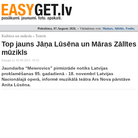
Piektdiena, 07.Augusts 2026.
» Vārdadienas svin:
Madars, Alfrēds, Fredis
;
Kultūra un māksla » Teātris
Top jauns Jāņa Lūsēna un Māras Zālītes
mūzikls
Easyget.lv,
03.09.2013. 16:55
Jaundarba “Meierovics” pirmizrāde notiks Latvijas
proklamēšanas 95. gadadienā - 18. novembrī Latvijas
Nacionālajā operā, informē muzikālā teātra Ars Nova pārstāve
Anita Lūsēna.