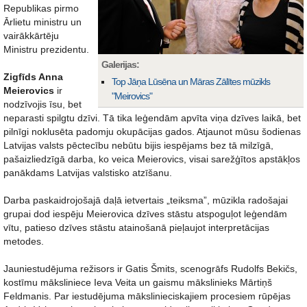
Republikas pirmo
Ārlietu ministru un
vairākkārtēju
Ministru prezidentu.
Galerijas:
Zigfīds Anna
Top Jāņa Lūsēna un Māras Zālītes mūzikls
Meierovics
ir
"Meirovics"
nodzīvojis īsu, bet
neparasti spilgtu dzīvi. Tā tika leģendām apvīta viņa dzīves laikā, bet
pilnīgi noklusēta padomju okupācijas gados. Atjaunot mūsu šodienas
Latvijas valsts pēctecību nebūtu bijis iespējams bez tā milzīgā,
pašaizliedzīgā darba, ko veica Meierovics, visai sarežģītos apstākļos
panākdams Latvijas valstisko atzīšanu.
Darba paskaidrojošajā daļā ietvertais „teiksma”, mūzikla radošajai
grupai dod iespēju Meierovica dzīves stāstu atspoguļot leģendām
vītu, patieso dzīves stāstu atainošanā pieļaujot interpretācijas
metodes.
Jauniestudējuma režisors ir Gatis Šmits, scenogrāfs Rudolfs Bekičs,
kostīmu māksliniece Ieva Veita un gaismu mākslinieks Mārtiņš
Feldmanis. Par iestudējuma mākslinieciskajiem procesiem rūpējas