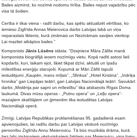
Bailes aizmirst, ko nozīmē nodomu tīrība. Bailes nejust vajadzību pēc
visa tā šodien.
Cerība ir tikai viena - radīt darbu, kas spētu aktualizēt vērtības, ko
iemieso Zigfrīda Annas Meierovica darbs Latvijas labā un viņa
neparastais liktenis, kurā zināmais un Nezināmais savijies vienkop.
Lai mazliet atkāptos bailes.”
Komponists
Jānis Lūsēns
stāsta: “Dzejniece Māra Zālīte manā
komponista biogrāfijā ieņem nozīmīgu vietu. Kopā radīti astoņi lieli
kopdarbi, kuri, laikam ejot, šķiet tikpat dzīvi, aktuāli un īpašu
mīlestības enerģiju starojoši. Kopumā ar Māri Zālīti tapuši
iestudējumi „Kaupēn, mans mīļais”, „Sfinksa” „Hotel Kristina”, „Indriķa
hronika” gan Liepājas teātrī, gan Latvijas Nacionālajā teātrī. Savukārt
darbs „Mistērija par sapni un mīlestību” tika atskaņots Rīgas Doma
laukumā. Divas mūsu operas - „Putnu opera” un „Leļļu opera”-
mazajiem skatītājiem un ģimenēm tika iestudētas Latvijas
Nacionālajā operā.
Zīmīgi, Latvijas Republikas proklamēšanas 95. gadadienā esam
apvienojušies, lai radītu darbu par Latvijas vēsturē nozīmīgo
personību Zigfrīdu Annu Meierovicu. Tā būs muzikāla drāma, kurā
bez labi zināmajiem vēsturiskajiem faktiem par Meierovicu, viņa lomu