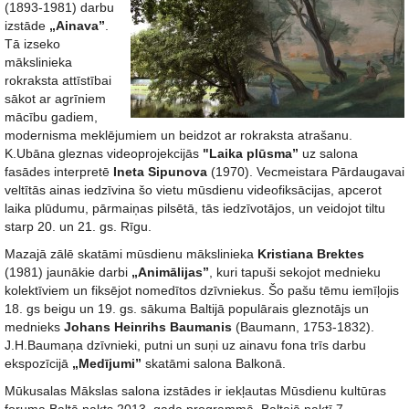
(1893-1981) darbu
izstāde
„Ainava”
.
Tā izseko
mākslinieka
rokraksta attīstībai
sākot ar agrīniem
mācību gadiem,
modernisma meklējumiem un beidzot ar rokraksta atrašanu.
K.Ubāna gleznas videoprojekcijās
"Laika plūsma”
uz salona
fasādes interpretē
Ineta Sipunova
(1970). Vecmeistara Pārdaugavai
veltītās ainas iedzīvina šo vietu mūsdienu videofiksācijas, apcerot
laika plūdumu, pārmaiņas pilsētā, tās iedzīvotājos, un veidojot tiltu
starp 20. un 21. gs. Rīgu.
Mazajā zālē skatāmi mūsdienu mākslinieka
Kristiana Brektes
(1981) jaunākie darbi
„Animālijas”
, kuri tapuši sekojot mednieku
kolektīviem un fiksējot nomedītos dzīvniekus. Šo pašu tēmu iemīļojis
18. gs beigu un 19. gs. sākuma Baltijā populārais gleznotājs un
mednieks
Johans Heinrihs Baumanis
(Baumann, 1753-1832).
J.H.Baumaņa dzīvnieki, putni un suņi uz ainavu fona trīs darbu
ekspozīcijā
„Medījumi”
skatāmi salona Balkonā.
Mūkusalas Mākslas salona izstādes ir iekļautas Mūsdienu kultūras