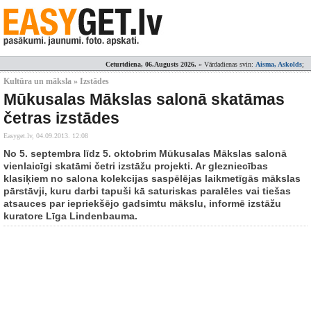
Ceturtdiena, 06.Augusts 2026.
» Vārdadienas svin:
Aisma, Askolds
;
Kultūra un māksla » Izstādes
Mūkusalas Mākslas salonā skatāmas
četras izstādes
Easyget.lv,
04.09.2013. 12:08
No 5. septembra līdz 5. oktobrim Mūkusalas Mākslas salonā
vienlaicīgi skatāmi četri izstāžu projekti. Ar glezniecības
klasiķiem no salona kolekcijas saspēlējas laikmetīgās mākslas
pārstāvji, kuru darbi tapuši kā saturiskas paralēles vai tiešas
atsauces par iepriekšējo gadsimtu mākslu, informē izstāžu
kuratore Līga Lindenbauma.