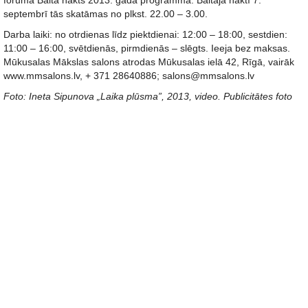
foruma Baltā nakts 2013. gada programmā. Baltajā naktī 7.
septembrī tās skatāmas no plkst. 22.00 – 3.00.
Darba laiki: no otrdienas līdz piektdienai: 12:00 – 18:00, sestdien:
11:00 – 16:00, svētdienās, pirmdienās – slēgts. Ieeja bez maksas.
Mūkusalas Mākslas salons atrodas Mūkusalas ielā 42, Rīgā, vairāk
www.mmsalons.lv, + 371 28640886; salons@mmsalons.lv
Foto: Ineta Sipunova „Laika plūsma”, 2013, video. Publicitātes foto