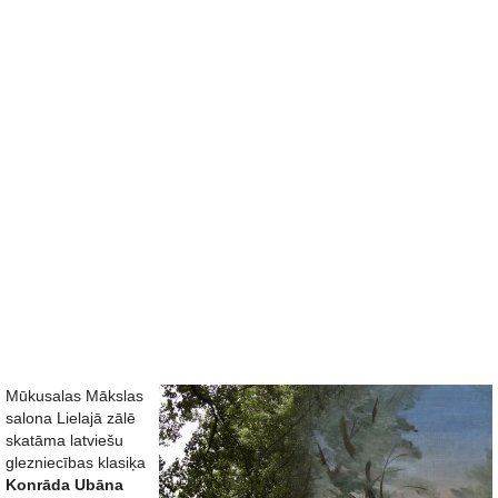
Mūkusalas Mākslas
salona Lielajā zālē
skatāma latviešu
glezniecības klasiķa
Konrāda Ubāna