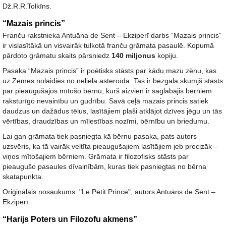
Dž.R.R.Tolkīns.
“Mazais princis”
Franču rakstnieka Antuāna de Sent – Ekziperī darbs “Mazais princis”
ir vislasītākā un visvairāk tulkotā franču grāmata pasaulē. Kopumā
pārdoto grāmatu skaits pārsniedz
140 miljonus
kopiju.
Pasaka “Mazais princis” ir poētisks stāsts par kādu mazu zēnu, kas
uz Zemes nolaidies no neliela asteroīda. Tas ir bezgala skumjš stāsts
par pieaugušajos mītošo bērnu, kurš aizvien ir saglabājis bērniem
raksturīgo nevainību un gudrību. Savā ceļā mazais princis satiek
daudzus un dažādus tēlus, lasītājiem plaši atklājot dzīves jēgu un tās
vērtības, draudzības un mīlestības nozīmi, bērnību un briedumu.
Lai gan grāmata tiek pasniegta kā bērnu pasaka, pats autors
uzsvēris, ka tā vairāk veltīta pieaugušajiem lasītājiem jeb precizāk –
viņos mītošajiem bērniem. Grāmata ir filozofisks stāsts par
pieaugušo pasaules dīvainībām, kuras tiek pasniegtas no bērna
skatapunkta.
Oriģinālais nosaukums: "Le Petit Prince", autors Antuāns de Sent –
Ekziperī.
“Harijs Poters un Filozofu akmens”