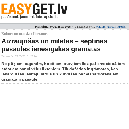
Piektdiena, 07.Augusts 2026.
» Vārdadienas svin:
Madars, Alfrēds, Fredis
;
Kultūra un māksla » Literatūra
Aizraujošas un mīlētas – septiņas
pasaules ienesīgākās grāmatas
Easyget.lv,
23.09.2013. 12:24
No pūķiem, raganām, hobitiem, burvjiem līdz pat emocionāliem
stāstiem par cilvēku likteņiem. Tik dažādas ir grāmatas, kas
iekarojušas lasītāju sirdis un kļuvušas par vispārdotākajam
grāmatām pasaulē.