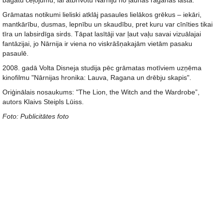
bagātu ceļojumu, lai atbrīvotu Nārniju no ļaunās raganas lāsta.
Grāmatas notikumi lieliski atklāj pasaules lielākos grēkus – iekāri,
mantkārību, dusmas, lepnību un skaudību, pret kuru var cīnīties tikai
tīra un labsirdīga sirds. Tāpat lasītāji var ļaut vaļu savai vizuālajai
fantāzijai, jo Nārnija ir viena no viskrāšņakajām vietām pasaku
pasaulē.
2008. gadā Volta Disneja studija pēc grāmatas motīviem uzņēma
kinofilmu "Nārnijas hronika: Lauva, Ragana un drēbju skapis".
Oriģinālais nosaukums: "The Lion, the Witch and the Wardrobe”,
autors Klaivs Steipls Lūiss.
Foto: Publicitātes foto