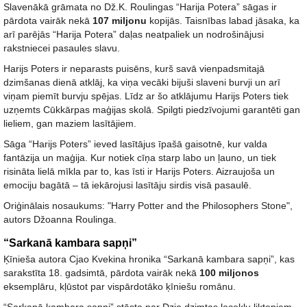
Slavenākā grāmata no Dž.K. Roulingas “Harija Potera” sāgas ir
pārdota vairāk nekā
107 miljonu
kopijās. Taisnības labad jāsaka, ka
arī parējās “Harija Potera” daļas neatpaliek un nodrošinājusi
rakstniecei pasaules slavu.
Harijs Poters ir neparasts puisēns, kurš savā vienpadsmitajā
dzimšanas dienā atklāj, ka viņa vecāki bijuši slaveni burvji un arī
viņam piemīt burvju spējas. Līdz ar šo atklājumu Harijs Poters tiek
uzņemts Cūkkārpas maģijas skolā. Spilgti piedzīvojumi garantēti gan
lieliem, gan maziem lasītājiem.
Sāga “Harijs Poters” ieved lasītājus īpašā gaisotnē, kur valda
fantāzija un maģija. Kur notiek cīņa starp labo un ļauno, un tiek
risināta lielā mīkla par to, kas īsti ir Harijs Poters. Aizraujoša un
emociju bagātā – tā iekārojusi lasītāju sirdis visā pasaulē.
Oriģinālais nosaukums: "Harry Potter and the Philosophers Stone",
autors Džoanna Roulinga.
“Sarkanā kambara sapņi”
Ķīnieša autora Cjao Kvekina hronika “Sarkanā kambara sapņi”, kas
sarakstīta 18. gadsimtā, pārdota vairāk nekā
100 miljonos
eksemplāru, kļūstot par vispārdotāko ķīniešu romānu.