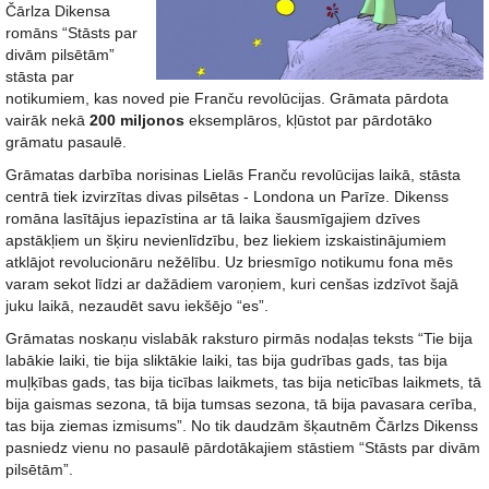
Čārlza Dikensa
romāns “Stāsts par
divām pilsētām”
stāsta par
notikumiem, kas noved pie Franču revolūcijas. Grāmata pārdota
vairāk nekā
200 miljonos
eksemplāros, kļūstot par pārdotāko
grāmatu pasaulē.
Grāmatas darbība norisinas Lielās Franču revolūcijas laikā, stāsta
centrā tiek izvirzītas divas pilsētas - Londona un Parīze. Dikenss
romāna lasītājus iepazīstina ar tā laika šausmīgajiem dzīves
apstākļiem un šķiru nevienlīdzību, bez liekiem izskaistinājumiem
atklājot revolucionāru nežēlību. Uz briesmīgo notikumu fona mēs
varam sekot līdzi ar dažādiem varoņiem, kuri cenšas izdzīvot šajā
juku laikā, nezaudēt savu iekšējo “es”.
Grāmatas noskaņu vislabāk raksturo pirmās nodaļas teksts “Tie bija
labākie laiki, tie bija sliktākie laiki, tas bija gudrības gads, tas bija
muļķības gads, tas bija ticības laikmets, tas bija neticības laikmets, tā
bija gaismas sezona, tā bija tumsas sezona, tā bija pavasara cerība,
tas bija ziemas izmisums”. No tik daudzām šķautnēm Čārlzs Dikenss
pasniedz vienu no pasaulē pārdotākajiem stāstiem “Stāsts par divām
pilsētām”.