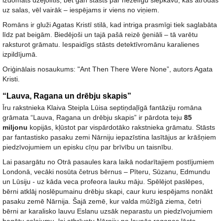
izdomāts dzejolītis, bet gan stāsts par nežēlīgu slepkavu, kas atrodas
uz salas, vēl vairāk – iespējams ir viens no viņiem.
Romāns ir gluži Agatas Kristī stilā, kad intriga prasmīgi tiek saglabāta
līdz pat beigām. Biedējoši un tajā pašā reizē ģeniāli – tā varētu
raksturot grāmatu. Iespaidīgs stāsts detektīvromānu karalienes
izpildījumā.
Oriģinālais nosaukums: "Ant Then There Were None”, autors Agata
Kristi.
“Lauva, Ragana un drēbju skapis”
Īru rakstnieka Klaiva Steipla Lūisa septiņdaļīgā fantāziju romāna
grāmata “Lauva, Ragana un drēbju skapis” ir pārdota teju
85
miljonu
kopijās, kļūstot par vispārdotāko rakstnieka grāmatu. Stāsts
par fantastisko pasaku zemi Nārniju iepazīstina lasītājus ar krāšņiem
piedzīvojumiem un episku cīņu par brīvību un taisnību.
Lai pasargātu no Otrā pasaules kara laikā nodarītajiem postījumiem
Londonā, vecāki nosūta četrus bērnus – Pīteru, Sūzanu, Edmundu
un Lūsiju - uz kāda veca profeora lauku māju. Spēlējot paslēpes,
bērni atklāj noslēpumainu drēbju skapi, caur kuru iespējams nonākt
pasaku zemē Nārnija. Šajā zemē, kur valda mūžīgā ziema, četri
bērni ar karalisko lauvu Eslanu uzsāk neparastu un piedzīvojumiem