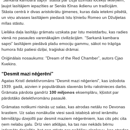
“Sarkanā kambara sapņi” stāsta par Dzja dzimtas locekļu likteņiem,
ļaujot lasītājiem iepazīties ar Senās Ķīnas ikdienu un tradīcijām.
Stāsta centrā ir divas aristokrātu ģimenes, kuras dala ietekmi pilsētā,
un viņu atvases lasītājiem piedavā īstu ķīniešu Romeo un Džuljietas
mīlas stāstu.
Lielāka daļa lasītāju grāmatu uzskata par īstu meistdarbu, kas radies
vienā no pasaules varenākajām civilizācijām. “Sarkanā kambara
sapņi” lasītājiem piedāvā plašu emociju gammu, sākot no trāpīga
humora līdz patiesi dziļai, traģiskai drāmai.
Oriģinālais nosaukums: "Dream of the Red Chamber”, autors Cjao
Kvekins.
“Desmit mazi nēģerēni”
Agatas Kristī detektīvromāns “Desmit mazi nēģerieni”, kas izdodota
1939. gadā, aizvien ir populārākais slavenās britu rakstnieces darbs.
Grāmata pārdota gandrīz
100 miljonos
eksemplāru, kļūstot par
pārdotāko detektīvromānu pasaulē.
Grāmatas notikumi risinās uz salas, kas atrodas netālu no Devonas
krastiem. Uz salas nonākušie viesi savā istabiņā atrod ierāmētu
bērnišķīgu dzejolīti par desmit maziem nēģerēniem, kas cits pēc cita
ņem nelabu galu. Drīz vien atklājas, ka tas nav nekāds bērnu