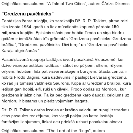
Oriģinālais nosaukums: "A Tale of Two Cities”, autors Čārlzs Dikenss.
“Gredzenu pavēlnieks”
Fantāzijas žanra triloģija, ko sarakstījis Dž. R. R. Tolkīns, pirmo reizi
tika izdota 1954. gadā un līdz mūsdienās kopumā pārdota
150
miljonus
kopijās. Episkais stāsts par hobita Frodo un viņa biedru
gaitām ir iemūžinātas trīs grāmatās “Gredzenu pavēlnieks: Gredzenu
brālība”, “Gredzenu pavēlnieks: Divi torņi” un “Gredzenu pavēlnieks:
Karaļa atgriešanās.”.
Pasaulslavenā epopeja lasītājus ieved pasakainā Viduszemē, kur
dzīvo visneparastākas radības - sākot no pūķiem, elfiem, rūķiem,
orķiem, hobitiem līdz pat visvarenākajiem burvjiem. Stāsta centrā ir
hobits Frodo Bagins, kura uzdevums ir paslēpt Lielvaras gredzenu,
ko radījis tumsas valdnieks Saurons. Kopā ar Gredzenu brālību, kurā
ietilpst gan hobiti, elfi, rūķi un cilvēki, Frodo dodas uz Mordoru, kur
gredzens ir jāiznīcina. Tā kā pēc gredzena kāro daudzi, ceļojums uz
Mordoru ir bīstams un piedzīvojumiem bagāts.
Dž. R. R. Tolkīna darbs izceļas ar krāšņo valodu un rūpīgi izstrādātu
citas pasaules redzējumu, kas viegli pakļaujas katra lasītāja
fantāzijas lidojumam, liekot acu priekšā uzburt pasakainu ainavu.
Oriģinālais nosaukums: "The Lord of the Rings”, autors