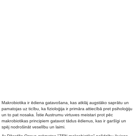
Makrobiotika ir ēdiena gatavošana, kas atklāj augstāko saprātu un
pamatojas uz ticību, ka fizioloģija ir primāra attiecībā pret psiholoģiju
un to pat nosaka. Īstie Austrumu virtuves meistari prot pēc
makrobiotikas principiem gatavot tādus ēdienus, kas ir garšīgi un
spēj nodrošināt veselību un laimi.