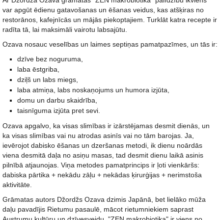
Ar Džordža Ozava grāmatas "ZEN makrobiotika" palīdzību ikviens
var apgūt ēdienu gatavošanas un ēšanas veidus, kas atšķiras no
restorānos, kafejnīcās un mājās piekoptajiem. Turklāt katra recepte ir
radīta tā, lai maksimāli vairotu labsajūtu.
Ozava nosauc veselības un laimes septiņas pamatpazīmes, un tās ir:
dzīve bez noguruma,
laba ēstgriba,
dziļš un labs miegs,
laba atmiņa, labs noskaņojums un humora izjūta,
domu un darbu skaidrība,
taisnīguma izjūta pret sevi.
Ozava apgalvo, ka visas slimības ir izārstējamas desmit dienās, un
ka visas slimības vai nu atrodas asinīs vai no tām barojas. Ja,
ievērojot dabisko ēšanas un dzeršanas metodi, ik dienu noārdās
viena desmitā daļa no asiņu masas, tad desmit dienu laikā asinis
pilnībā atjaunojas. Viņa metodes pamatprincips ir ļoti vienkāršs:
dabiska pārtika + nekādu zāļu + nekādas ķirurģijas + nerimstoša
aktivitāte.
Grāmatas autors Džordžs Ozava dzimis Japānā, bet lielāko mūža
daļu pavadījis Rietumu pasaulē, mācot rietumniekiem saprast
Austrumu kultūru un dzīvesveidu. "ZEN makrobiotika" ir viens no