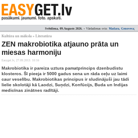
Svētdiena, 09.Augusts 2026.
» Vārdadienas svin:
Madara, Genoveva
;
Kultūra un māksla » Literatūra
ZEN makrobiotika atjauno prāta un
miesas harmoniju
Easyget.lv,
27.09.2013. 10:16
Makrobiotika ir pareiza uztura pamatprincips dzenbudistu
klosteros. Šī pieeja ir 5000 gadus sena un rāda ceļu uz laimi
caur veselību. Makrobiotikas principus ir sludinājuši jau tādi
lielie skolotāji kā Laodzi, Suņdzi, Konfūcijs, Buda un Indijas
medicīnas zinātnes radītāji.