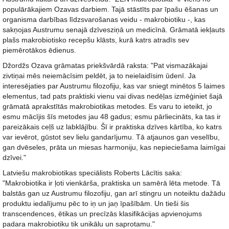
populārākajiem Ozavas darbiem. Tajā stāstīts par īpašu ēšanas un
organisma darbības līdzsvarošanas veidu - makrobiotiku -, kas
sakņojas Austrumu senajā dzīvesziņā un medicīnā. Grāmatā iekļauts
plašs makrobiotisko recepšu klāsts, kurā katrs atradīs sev
piemērotākos ēdienus.
Džordžs Ozava grāmatas priekšvārdā raksta: "Pat vismazākajai
zivtiņai mēs neiemācīsim peldēt, ja to neielaidīsim ūdenī. Ja
interesējaties par Austrumu filozofiju, kas var sniegt minētos 5 laimes
elementus, tad pats praktiski vienu vai divas nedēļas izmēģiniet šajā
grāmatā aprakstītās makrobiotikas metodes. Es varu to ieteikt, jo
esmu mācījis šīs metodes jau 48 gadus; esmu pārliecināts, ka tas ir
pareizākais ceļš uz labklājību. Šī ir praktiska dzīves kārtība, ko katrs
var ievērot, gūstot sev lielu gandarījumu. Tā atjaunos gan veselību,
gan dvēseles, prāta un miesas harmoniju, kas nepieciešama laimīgai
dzīvei."
Latviešu makrobiotikas speciālists Roberts Lācītis saka:
"Makrobiotika ir ļoti vienkārša, praktiska un samērā lēta metode. Tā
balstās gan uz Austrumu filozofiju, gan arī stingru un noteiktu dažādu
produktu iedalījumu pēc to iņ un jaņ īpašībām. Un tieši šis
transcendences, ētikas un precīzās klasifikācijas apvienojums
padara makrobiotiku tik unikālu un saprotamu."