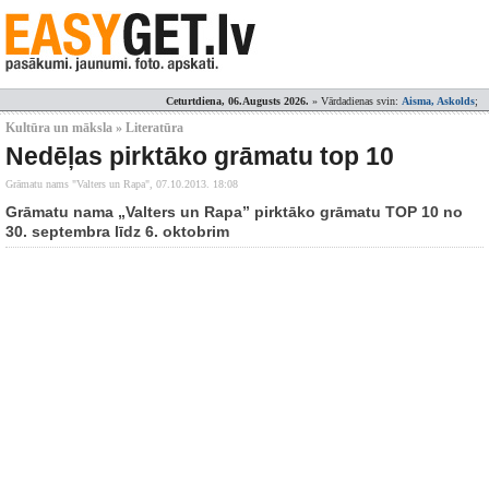
Ceturtdiena, 06.Augusts 2026.
» Vārdadienas svin:
Aisma, Askolds
;
Kultūra un māksla » Literatūra
Nedēļas pirktāko grāmatu top 10
Grāmatu nams "Valters un Rapa",
07.10.2013. 18:08
Grāmatu nama „Valters un Rapa” pirktāko grāmatu TOP 10 no
30. septembra līdz 6. oktobrim