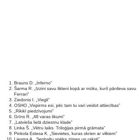
Brauns D. „Inferno”
Šarma R. „Izzini savu likteni kopā ar mūku, kurš pārdeva savu
Ferrari”
Ziedonis I. „Viegli”
OSHO „Vispirms esi, pēc tam tu vari veidot attiecības”
„Rikikī piedzīvojumi”
Grīns R. „48 varas likumi”
„Latvieša lielā dziesmu klade”
Linka Š. „Vētru laiks. Triloģijas pirmā grāmata”
Pinkola Estesa K. „Sievietes, kuras skrien ar vilkiem”
Liesma A. „Senbaltu spēka zīmes un raksti”