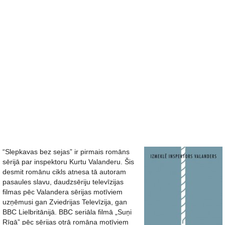
“Slepkavas bez sejas” ir pirmais romāns
sērijā par inspektoru Kurtu Valanderu. Šis
desmit romānu cikls atnesa tā autoram
pasaules slavu, daudzsēriju televīzijas
filmas pēc Valandera sērijas motīviem
uzņēmusi gan Zviedrijas Televīzija, gan
BBC Lielbritānijā. BBC seriāla filmā „Suņi
Rīgā” pēc sērijas otrā romāna motīviem