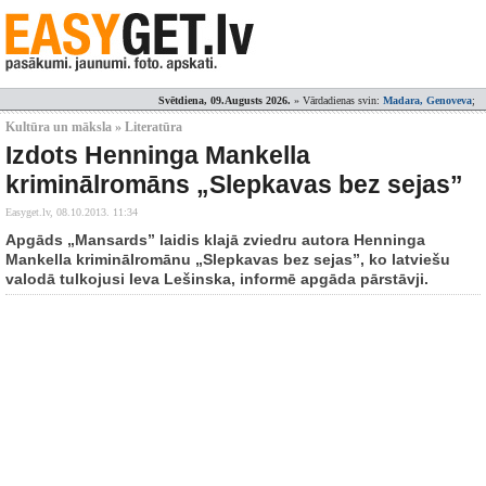
Svētdiena, 09.Augusts 2026.
» Vārdadienas svin:
Madara, Genoveva
;
Kultūra un māksla » Literatūra
Izdots Henninga Mankella
kriminālromāns „Slepkavas bez sejas”
Easyget.lv,
08.10.2013. 11:34
Apgāds „Mansards” laidis klajā zviedru autora Henninga
Mankella kriminālromānu „Slepkavas bez sejas”, ko latviešu
valodā tulkojusi Ieva Lešinska, informē apgāda pārstāvji.