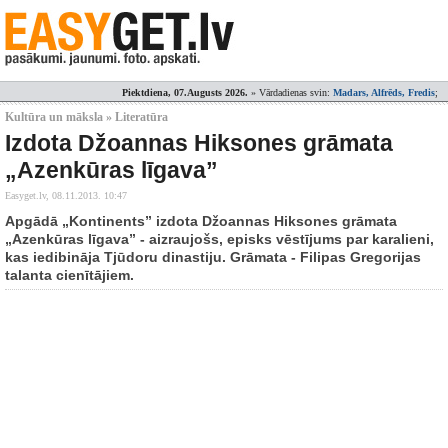
Piektdiena, 07.Augusts 2026.
» Vārdadienas svin:
Madars, Alfrēds, Fredis
;
Kultūra un māksla » Literatūra
Izdota Džoannas Hiksones grāmata
„Azenkūras līgava”
Easyget.lv,
08.11.2013. 10:47
Apgādā „Kontinents” izdota Džoannas Hiksones grāmata
„Azenkūras līgava” - aizraujošs, episks vēstījums par karalieni,
kas iedibināja Tjūdoru dinastiju. Grāmata - Filipas Gregorijas
talanta cienītājiem.