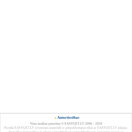
»
Autortiesības
Visas tiesības paturētas © EASYGET.LV 2006 - 2026
Portālā EASYGET.LV izvietotais materiāls ir pārpublicējams tikai ar EASYGET.LV atļauju.
Atsevišķas fotogrāfijas ir atļauts pārpublicēt tās nemodificējot un ievieotjot atsauci uz