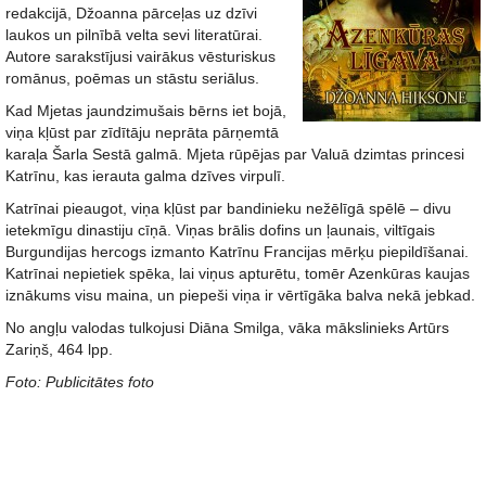
redakcijā, Džoanna pārceļas uz dzīvi
laukos un pilnībā velta sevi literatūrai.
Autore sarakstījusi vairākus vēsturiskus
romānus, poēmas un stāstu seriālus.
Kad Mjetas jaundzimušais bērns iet bojā,
viņa kļūst par zīdītāju neprāta pārņemtā
karaļa Šarla Sestā galmā. Mjeta rūpējas par Valuā dzimtas princesi
Katrīnu, kas ierauta galma dzīves virpulī.
Katrīnai pieaugot, viņa kļūst par bandinieku nežēlīgā spēlē – divu
ietekmīgu dinastiju cīņā. Viņas brālis dofins un ļaunais, viltīgais
Burgundijas hercogs izmanto Katrīnu Francijas mērķu piepildīšanai.
Katrīnai nepietiek spēka, lai viņus apturētu, tomēr Azenkūras kaujas
iznākums visu maina, un piepeši viņa ir vērtīgāka balva nekā jebkad.
No angļu valodas tulkojusi Diāna Smilga, vāka mākslinieks Artūrs
Zariņš, 464 lpp.
Foto: Publicitātes foto