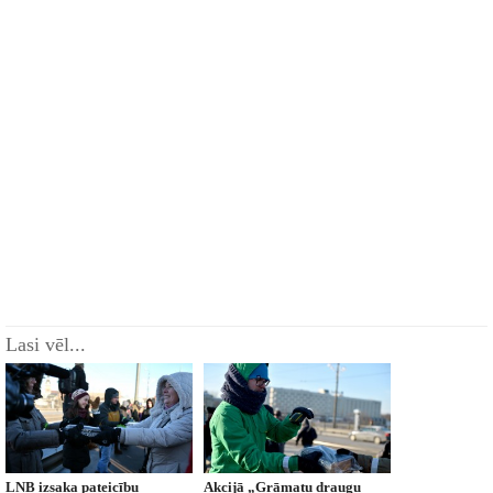
Lasi vēl...
LNB izsaka pateicību
Akcijā „Grāmatu draugu