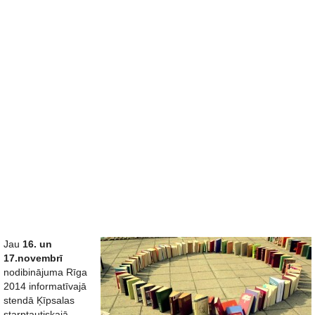
Jau
16. un
17.novembrī
nodibinājuma Rīga
2014 informatīvajā
stendā Ķīpsalas
starptautiskajā