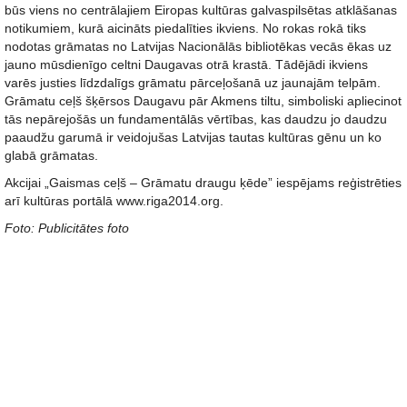
būs viens no centrālajiem Eiropas kultūras galvaspilsētas atklāšanas
notikumiem, kurā aicināts piedalīties ikviens. No rokas rokā tiks
nodotas grāmatas no Latvijas Nacionālās bibliotēkas vecās ēkas uz
jauno mūsdienīgo celtni Daugavas otrā krastā. Tādējādi ikviens
varēs justies līdzdalīgs grāmatu pārceļošanā uz jaunajām telpām.
Grāmatu ceļš šķērsos Daugavu pār Akmens tiltu, simboliski apliecinot
tās nepārejošās un fundamentālās vērtības, kas daudzu jo daudzu
paaudžu garumā ir veidojušas Latvijas tautas kultūras gēnu un ko
glabā grāmatas.
Akcijai „Gaismas ceļš – Grāmatu draugu ķēde” iespējams reģistrēties
arī kultūras portālā www.riga2014.org.
Foto: Publicitātes foto