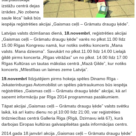
izstāžu centrā dejas
izrādes „No zobena
saule lēca” laikā būs
iespēja reģistrēties akcijai „Gaismas ceļš – Grāmatu draugu ķēde”.
Latvijas valsts dzimšanas dienā,
18.novembrī
, reģistrēties akcijai
„Gaismas ceļš – Grāmatu draugu ķēde” varēs no plkst.11.00 līdz
15.00 Rīgas Kongresu namā, kur notiks svētku koncerts „Mana
valsts. Mana dziesma”. Savukārt no plkst.11.00 līdz 14.00 Lielajā
ģildē pirms koncerta „Rīgas vitrāžas” un no plkst. 14.00 līdz 17.00
Rīgas Kultūras un tautas mākslas centrā „Mazā Ģilde”, kur notiks
koncerts „Mīlestības un laimes zeme Latvija”.
19.novembrī
līdzjutējiem pirms hokeja spēles Dinamo Rīga -
Jekaterinburgas Avtomobilist un spēles pārtraukumos būs iespēja
reģistrēties „Gaismas ceļš – Grāmatu draugu ķēde” akcijai, kā arī
saņemt informāciju par Rīga 2014 programmas pasākumiem.
Tāpat akcijai „Gaismas ceļš – Grāmatu draugu ķēde” valsts svētku
laikā, kā arī katru dienu no pl.10:00 līdz 21:00, var reģistrēties
tirdzniecības centrā Galleria Riga (Rīgā, Dzirnavu ielā 67), kurā
darbojas Eiropas kultūras galvaspilsētas gada informācijas centrs.
2014.gada 18.janvārī akcija „Gaismas ceļš – Grāmatu draugu ķēde”