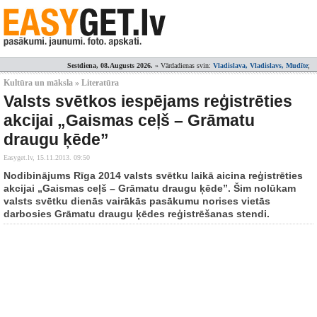
Sestdiena, 08.Augusts 2026.
» Vārdadienas svin:
Vladislava, Vladislavs, Mudīte
;
Kultūra un māksla » Literatūra
Valsts svētkos iespējams reģistrēties
akcijai „Gaismas ceļš – Grāmatu
draugu ķēde”
Easyget.lv,
15.11.2013. 09:50
Nodibinājums Rīga 2014 valsts svētku laikā aicina reģistrēties
akcijai „Gaismas ceļš – Grāmatu draugu ķēde”. Šim nolūkam
valsts svētku dienās vairākās pasākumu norises vietās
darbosies Grāmatu draugu ķēdes reģistrēšanas stendi.