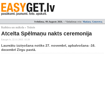
Svētdiena, 09.Augusts 2026.
» Vārdadienas svin:
Madara, Genoveva
;
Kultūra un māksla » Teātris
Atcelta Spēlmaņu nakts ceremonija
Easyget.lv,
22.11.2013. 15:20
Laureātu izziņošana notiks 27. novembrī, apbalvošana -16.
decembrī Zirgu pastā.