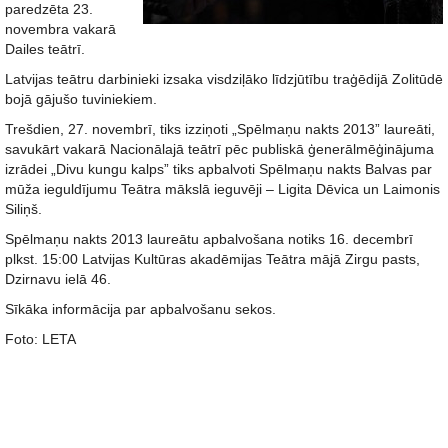
paredzēta 23.
novembra vakarā
Dailes teātrī.
Latvijas teātru darbinieki izsaka visdziļāko līdzjūtību traģēdijā Zolitūdē
bojā gājušo tuviniekiem.
Trešdien, 27. novembrī, tiks izziņoti „Spēlmaņu nakts 2013” laureāti,
savukārt vakarā Nacionālajā teātrī pēc publiskā ģenerālmēģinājuma
izrādei „Divu kungu kalps” tiks apbalvoti Spēlmaņu nakts Balvas par
mūža ieguldījumu Teātra mākslā ieguvēji – Ligita Dēvica un Laimonis
Siliņš.
Spēlmaņu nakts 2013 laureātu apbalvošana notiks 16. decembrī
plkst. 15:00 Latvijas Kultūras akadēmijas Teātra mājā Zirgu pasts,
Dzirnavu ielā 46.
Sīkāka informācija par apbalvošanu sekos.
Foto: LETA